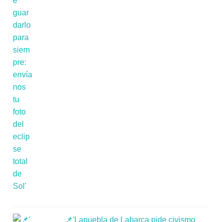
📌'Lapuebla de Labarca pide civismo