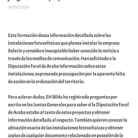
26/01/2024
A
r
a
b
Esta formación desea información detallada sobre las
a
instalaciones fotovoltaicas que planea instalar la empresa
r
Solaria y considera inaceptable haber conocido la noticia a
E
través de los medios de comunicación. Han solicitado a la
r
Diputación Foral de Araba información sobre estas
r
instalaciones, expresando preocupación por la aparente falta
i
de acción en la ordenación del territorio.
o
x
Para aclarar dudas, EH Bildu ha registrado preguntas por
a
escrito en las Juntas Generales para saber si la Diputación Foral
K
de Araba estaba al tanto de estos proyectos y obtener
o
información detallada al respecto. También quieren conocer la
m
ubicación exacta de las instalaciones fotovoltaicas y obtener
u
copias de cualquier documento relacionado en posesión de la
n