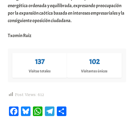
energética ordenada y equilibrada, expresando preocupación
por la expansión caótica basada en intereses empresariales y la
consiguiente oposición ciudadana.
Txomin Ruiz
137
102
Visitas totales
Visitantes únicos
Post Views:
612
Fa
Bl
W
Te
C
ce
ue
ha
le
o
bo
sk
ts
gr
m