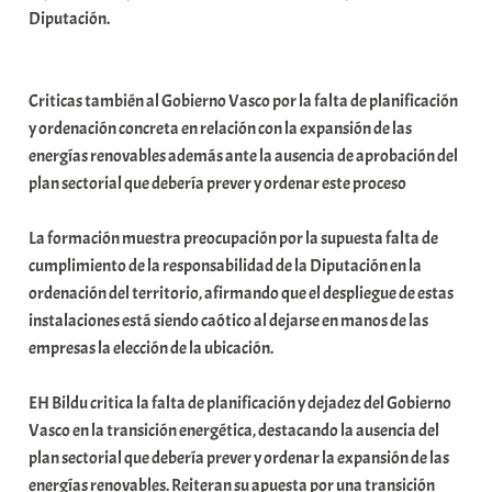
Diputación.
i
t
a
Criticas también al Gobierno Vasco por la falta de planificación
t
y ordenación concreta en relación con la expansión de las
e
energías renovables además ante la ausencia de aprobación del
a
plan sectorial que debería prever y ordenar este proceso
La formación muestra preocupación por la supuesta falta de
cumplimiento de la responsabilidad de la Diputación en la
ordenación del territorio, afirmando que el despliegue de estas
instalaciones está siendo caótico al dejarse en manos de las
empresas la elección de la ubicación.
EH Bildu critica la falta de planificación y dejadez del Gobierno
Vasco en la transición energética, destacando la ausencia del
plan sectorial que debería prever y ordenar la expansión de las
energías renovables. Reiteran su apuesta por una transición