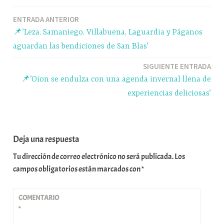
ok
y
A
a
pa
Navegación
ENTRADA ANTERIOR
pp
m
rti
📌’Leza, Samaniego, Villabuena, Laguardia y Páganos
r
de
aguardan las bendiciones de San Blas’
entradas
SIGUIENTE ENTRADA
📌’Oion se endulza con una agenda invernal llena de
experiencias deliciosas’
Deja una respuesta
Tu dirección de correo electrónico no será publicada.
Los
campos obligatorios están marcados con
*
COMENTARIO
*