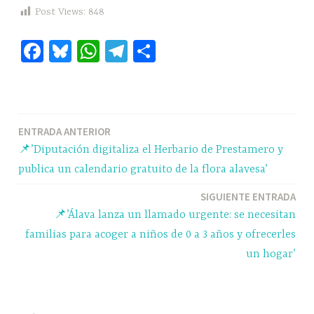
Post Views:
848
Fa
Bl
W
Te
C
ce
ue
ha
le
o
bo
sk
ts
gr
m
ok
y
A
a
pa
Navegación
ENTRADA ANTERIOR
pp
m
rti
📌’Diputación digitaliza el Herbario de Prestamero y
r
de
publica un calendario gratuito de la flora alavesa’
entradas
SIGUIENTE ENTRADA
📌’Álava lanza un llamado urgente: se necesitan
familias para acoger a niños de 0 a 3 años y ofrecerles
un hogar’