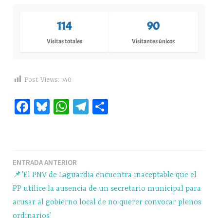
114
90
Visitas totales
Visitantes únicos
Post Views:
740
Fa
Bl
W
Te
C
ce
ue
ha
le
o
bo
sk
ts
gr
m
ok
y
A
a
pa
Navegación
ENTRADA ANTERIOR
pp
m
rti
📌’El PNV de Laguardia encuentra inaceptable que el
r
de
PP utilice la ausencia de un secretario municipal para
entradas
acusar al gobierno local de no querer convocar plenos
ordinarios’