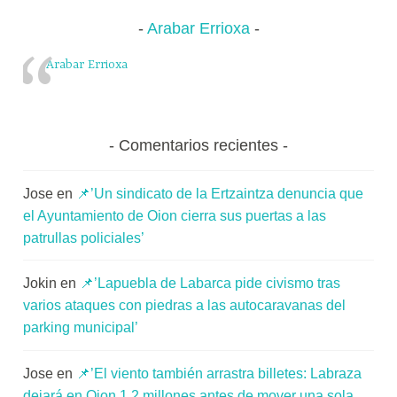
Arabar Errioxa
Arabar Errioxa
Comentarios recientes
Jose
en
📌’Un sindicato de la Ertzaintza denuncia que
el Ayuntamiento de Oion cierra sus puertas a las
patrullas policiales’
Jokin
en
📌’Lapuebla de Labarca pide civismo tras
varios ataques con piedras a las autocaravanas del
parking municipal’
Jose
en
📌’El viento también arrastra billetes: Labraza
dejará en Oion 1,2 millones antes de mover una sola