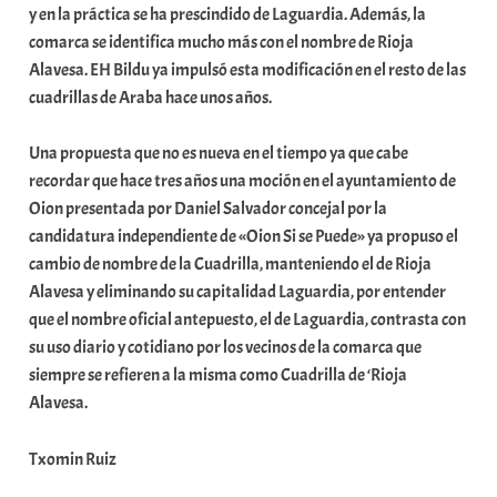
y en la práctica se ha prescindido de Laguardia. Además, la
t
comarca se identifica mucho más con el nombre de Rioja
e
Alavesa. EH Bildu ya impulsó esta modificación en el resto de las
a
cuadrillas de Araba hace unos años.
Una propuesta que no es nueva en el tiempo ya que cabe
recordar que hace tres años una moción en el ayuntamiento de
Oion presentada por Daniel Salvador concejal por la
candidatura independiente de «Oion Si se Puede» ya propuso el
cambio de nombre de la Cuadrilla, manteniendo el de Rioja
Alavesa y eliminando su capitalidad Laguardia, por entender
que el nombre oficial antepuesto, el de Laguardia, contrasta con
su uso diario y cotidiano por los vecinos de la comarca que
siempre se refieren a la misma como Cuadrilla de ‘Rioja
Alavesa.
Txomin Ruiz