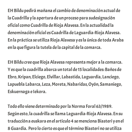
b
EH Bildu pedirá mañana el cambio de denominación actual de
a
la Cuadrilla y la apertura de un proceso para sudesignación
r
oficial como Cuadrilla de Rioja Alavesa. En la actualidad la
E
denominación oficial es Cuadrilla de Laguardia-Rioja Alavesa.
r
En la práctica se utiliza Rioja Alavesa y es la única de toda Araba
r
en la que figura la tutela de la capital de la comarca.
i
o
EH Bildu cree que Rioja Alavesa representa mejor a la comarca.
x
Y es que la cuadrilla abarca un total de 15 localidades: Baños de
a
Ebro, Kripan, Elciego, Elvillar, Labastida, Laguardia, Lanciego,
K
Lapuebla Labarca, Leza, Moreta, Nabaridas, Oyón, Samaniego,
o
Eskuernaga e Iekora.
m
u
Todo ello viene determinado por la Norma Foral 63/1989.
n
Según esto, la cuadrilla se llama Laguardia-Rioja Alavesa. En su
i
traducción a euskara en el artículo 4 se menciona Biasteri y en el
t
8 Guardia. Pero lo cierto es que el término Biasteri no se utiliza
a