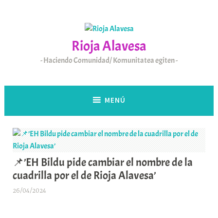
Saltar
al
contenido
Rioja Alavesa
Haciendo Comunidad/ Komunitatea egiten
MENÚ
📌’EH Bildu pide cambiar el nombre de la
cuadrilla por el de Rioja Alavesa’
26/04/2024
A
r
a