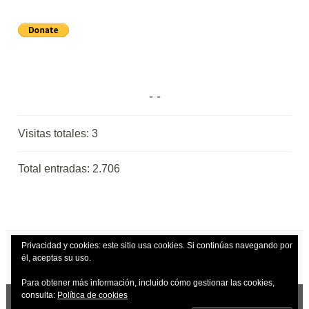
Visitas totales:
3
Total entradas:
2.706
Privacidad y cookies: este sitio usa cookies. Si continúas navegando por
él, aceptas su uso.
Para obtener más información, incluido cómo gestionar las cookies,
consulta:
Política de cookies
CREADO CON WORDPRESS
|
TEMA: DARA