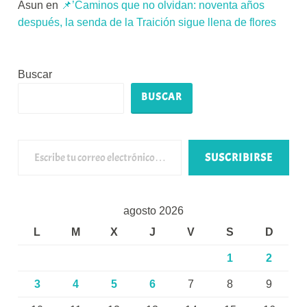
Asun
en
📌’Caminos que no olvidan: noventa años
después, la senda de la Traición sigue llena de flores
Buscar
BUSCAR
Escribe tu correo electrónico…
SUSCRIBIRSE
agosto 2026
L
M
X
J
V
S
D
1
2
3
4
5
6
7
8
9