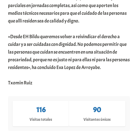
parciales en jornadas completas, así como que aporten los
medios técnicos necesarios para que el cuidado de las personas
que allí residen sea de calidad y digno.
«Desde EH Bildu queremos volver a reivindicar el derecho a
cuidar y a ser cuidadas con dignidad. No podemos permitir que
las personas que cuidan se encuentren en una situación de
precariedad, porque no es justo ni para ellas ni para las personas
residentes», ha concluido Eva Lopez de Arroyabe.
Txomin Ruiz
116
90
Visitas totales
Visitantes únicos