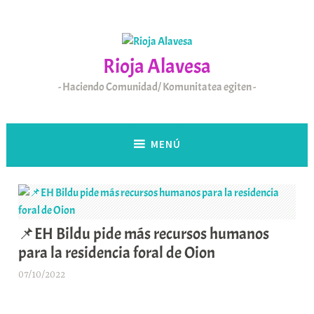
Saltar
al
contenido
Rioja Alavesa
Haciendo Comunidad/ Komunitatea egiten
MENÚ
📌EH Bildu pide más recursos humanos
para la residencia foral de Oion
07/10/2022
A
r
a