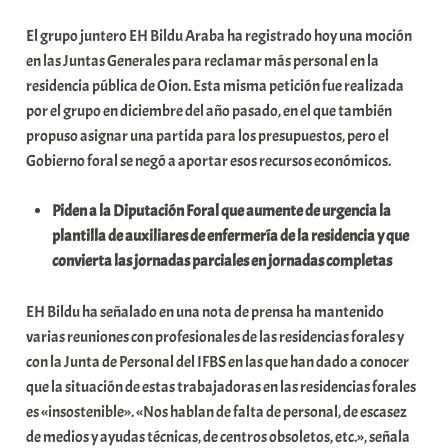
b
El grupo juntero EH Bildu Araba ha registrado hoy una moción
a
en las Juntas Generales para reclamar más personal en la
r
residencia pública de Oion. Esta misma petición fue realizada
E
por el grupo en diciembre del año pasado, en el que también
r
propuso asignar una partida para los presupuestos, pero el
r
Gobierno foral se negó a aportar esos recursos económicos.
i
o
Piden a la Diputación Foral que aumente de urgencia la
x
plantilla de auxiliares de enfermería de la residencia y que
a
convierta las jornadas parciales en jornadas completas
K
o
EH Bildu ha señalado en una nota de prensa ha mantenido
m
varias reuniones con profesionales de las residencias forales y
u
con la Junta de Personal del IFBS en las que han dado a conocer
n
que la situación de estas trabajadoras en las residencias forales
i
es «insostenible». «Nos hablan de falta de personal, de escasez
t
de medios y ayudas técnicas, de centros obsoletos, etc.», señala
a