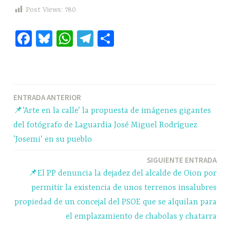
Post Views:
780
Fa
Bl
W
Te
C
ce
ue
ha
le
o
bo
sk
ts
gr
m
ok
y
A
a
pa
Navegación
ENTRADA ANTERIOR
pp
m
rti
📌’Arte en la calle’ la propuesta de imágenes gigantes
r
de
del fotógrafo de Laguardia José Miguel Rodríguez
entradas
‘Josemi’ en su pueblo
SIGUIENTE ENTRADA
📌El PP denuncia la dejadez del alcalde de Oion por
permitir la existencia de unos terrenos insalubres
propiedad de un concejal del PSOE que se alquilan para
el emplazamiento de chabolas y chatarra