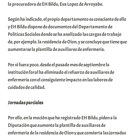
la procuradora de EH Bildu, Eva Lopez de Arroyabe.
t
e
Según ha indicado, el propio departamento es consciente de ello
a
y EH Bildu dispone de documentos del Departamento de
Políticas Sociales donde se ha analizado las cargas de trabajo
de, por ejemplo, la residencia de Oion, y se concluye que tiene que
aumentarse la plantilla de auxiliares de enfermería.
Por si fuera poco, desde el pasado mes de septiembre la
institución foral ha eliminado el refuerzo de auxiliares de
enfermería con el consiguiente impacto en las labores de
cuidados de calidad.
Jornadas parciales
Por ello, en la moción que ha registrado EH Bildu, piden a la
Diputación que aumente la plantilla de auxiliares de
enfermería de la residencia de Oion y que convierta las jornadas