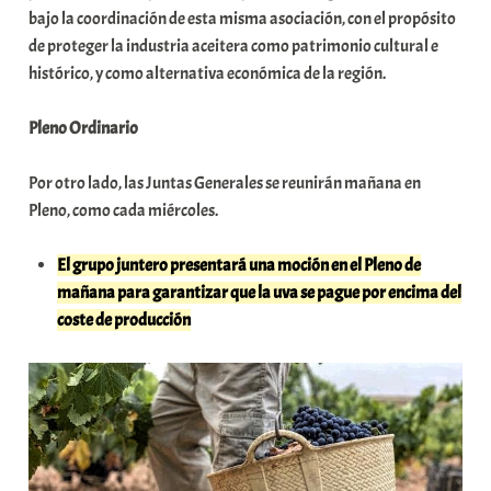
bajo la coordinación de esta misma asociación, con el propósito
i
de proteger la industria aceitera como patrimonio cultural e
t
histórico, y como alternativa económica de la región.
a
t
Pleno Ordinario
e
a
Por otro lado, las Juntas Generales se reunirán mañana en
Pleno, como cada miércoles.
El grupo juntero presentará una moción en el Pleno de
mañana para garantizar que la uva se pague por encima del
coste de producción