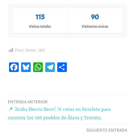
115
90
Visitas totales
Visitantes únicos
Post Views:
589
Fa
Bl
W
Te
C
ce
ue
ha
le
o
bo
sk
ts
gr
m
ok
y
A
a
pa
Navegación
ENTRADA ANTERIOR
pp
m
rti
📌 ‘Araba Herriz Herri’, 71 rutas en bicicleta para
r
de
recorrer los 500 pueblos de Álava y Treviño.
entradas
SIGUIENTE ENTRADA