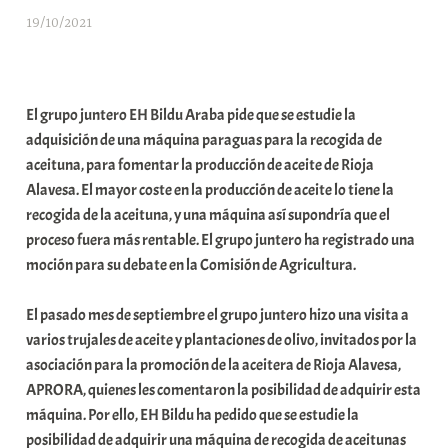
19/10/2021
A
r
a
b
El grupo juntero EH Bildu Araba pide que se estudie la
a
adquisición de una máquina paraguas para la recogida de
r
aceituna, para fomentar la producción de aceite de Rioja
E
Alavesa. El mayor coste en la producción de aceite lo tiene la
r
recogida de la aceituna, y una máquina así supondría que el
r
proceso fuera más rentable. El grupo juntero ha registrado una
i
moción para su debate en la Comisión de Agricultura.
o
x
El pasado mes de septiembre el grupo juntero hizo una visita a
a
varios trujales de aceite y plantaciones de olivo, invitados por la
K
asociación para la promoción de la aceitera de Rioja Alavesa,
o
APRORA, quienes les comentaron la posibilidad de adquirir esta
m
máquina. Por ello, EH Bildu ha pedido que se estudie la
u
posibilidad de adquirir una máquina de recogida de aceitunas
n