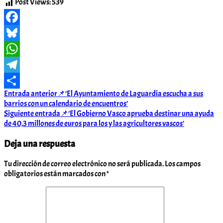
Post Views:
539
Facebook
Bluesky
WhatsApp
Telegram
Navegación
Entrada anterior
📌’El Ayuntamiento de Laguardia escucha a sus
Compartir
barrios con un calendario de encuentros’
de
Siguiente entrada
📌’El Gobierno Vasco aprueba destinar una ayuda
entradas
de 40,3 millones de euros para los y las agricultores vascos’
Deja una respuesta
Tu dirección de correo electrónico no será publicada.
Los campos
obligatorios están marcados con
*