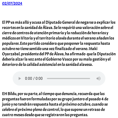
02/07/2024
Arabar
Errioxa
Komunitatea
El PP va más allá y acusa al Diputado General de negarse a explicar los
recortes en la sanidad de Álava. Se le requirió una valoración sobre el
cierre de centros de atención primaria y la reducción de horarios y
médicos en Vitoria y el territorio alavés durante el verano añaden los
populares .Este partido considera que posponer la respuesta hasta
octubre no tiene sentido una vez finalizado el verano. Iñaki
Oyarzabal, presidente del PP de Álava, ha afirmado que la Diputación
debería alzar la voz ante el Gobierno Vasco por su mala gestión y el
deterioro de la calidad asistencial en la sanidad alavesa.
EH Bildu, por su parte, al tiempo que denuncia, recuerda que las
preguntas fueron formuladas por su grupo juntero el pasado 4 de
junio y no tendrán respuesta hasta el próximo octubre, cuando se
celebre el próximo pleno de control, lo que supone un retraso de
cuatro meses desde que se registraron las preguntas.