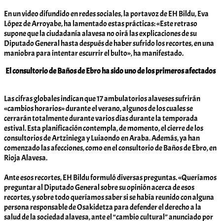
En un video difundido en redes sociales, la portavoz de EH Bildu, Eva
López de Arroyabe, ha lamentado estas prácticas: «Este retraso
supone que la ciudadanía alavesa no oirá las explicaciones de su
Diputado General hasta después de haber sufrido los recortes, en una
maniobra para intentar escurrir el bulto», ha manifestado.
El consultorio de Baños de Ebro ha sido uno de los primeros afectados
Las cifras globales indican que 17 ambulatorios alaveses sufrirán
«cambios horarios» durante el verano, algunos de los cuales se
cerrarán totalmente durante varios días durante la temporada
estival. Esta planificación contempla, de momento, el cierre de los
consultorios de Artziniega y Luiaondo en Araba. Además, ya han
comenzado las afecciones, como en el consultorio de Baños de Ebro, en
Rioja Alavesa.
Ante esos recortes, EH Bildu formuló diversas preguntas. «Queríamos
preguntar al Diputado General sobre su opinión acerca de esos
recortes, y sobre todo queríamos saber si se había reunido con alguna
persona responsable de Osakidetza para defender el derecho a la
salud de la sociedad alavesa, ante el “cambio cultural” anunciado por