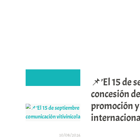
Saltar
al
contenido
📌’El 15 de s
concesión de
promoción y 
internaciona
10/08/2024