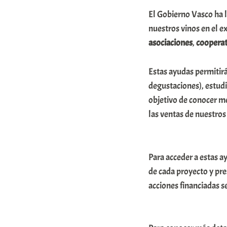
A
El Gobierno Vasco ha 
r
nuestros vinos en el e
a
asociaciones
,
cooperat
b
Estas ayudas permitir
a
degustaciones), estudi
r
objetivo de conocer m
E
las ventas de nuestros
r
r
i
Para acceder a estas a
de cada proyecto y pre
o
acciones financiadas se
x
a
K