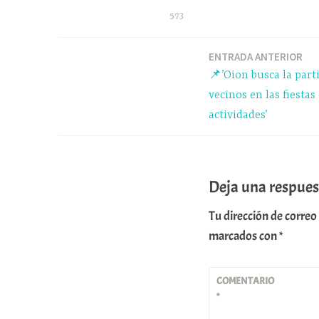
bo
sk
ts
573
ok
y
A
pp
ENTRADA ANTERIOR
Navegación
📌’Oion busca la part
de
vecinos en las fiesta
actividades’
entradas
Deja una respues
Tu dirección de correo
marcados con
*
COMENTARIO
*