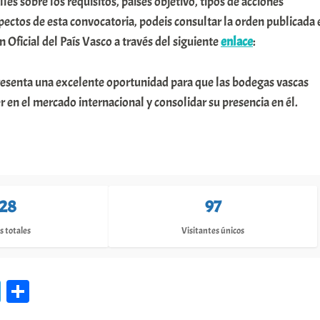
es sobre los requisitos, países objetivo, tipos de acciones
spectos de esta convocatoria, podeis consultar la orden publicada 
ín Oficial del País Vasco a través del siguiente
enlace
:
resenta una excelente oportunidad para que las bodegas vascas
 en el mercado internacional y consolidar su presencia en él.
128
97
s totales
Visitantes únicos
Te
C
le
o