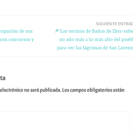
gr
m
a
pa
m
rti
SIGUIENTE ENTRA
icipación de sus
📌’Los vecinos de Baños de Ebro sub
r
s con concursos y
un año más a lo más alto del pueb
para ver las lágrimas de San Lorenz
ta
 electrónico no será publicada.
Los campos obligatorios están