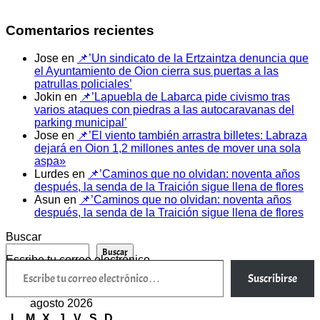
Comentarios recientes
Jose
en
📌’Un sindicato de la Ertzaintza denuncia que
el Ayuntamiento de Oion cierra sus puertas a las
patrullas policiales’
Jokin
en
📌’Lapuebla de Labarca pide civismo tras
varios ataques con piedras a las autocaravanas del
parking municipal’
Jose
en
📌’El viento también arrastra billetes: Labraza
dejará en Oion 1,2 millones antes de mover una sola
aspa»
Lurdes
en
📌’Caminos que no olvidan: noventa años
después, la senda de la Traición sigue llena de flores
Asun
en
📌’Caminos que no olvidan: noventa años
después, la senda de la Traición sigue llena de flores
Buscar
Buscar
Escribe tu correo electrónico…
Suscribirse
agosto 2026
L
M
X
J
V
S
D