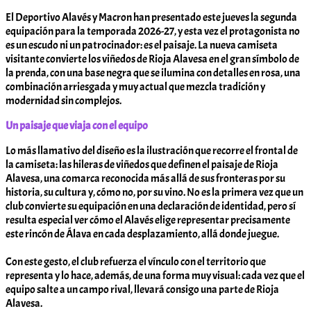
El Deportivo Alavés y Macron han presentado este jueves la segunda
equipación para la temporada 2026-27, y esta vez el protagonista no
es un escudo ni un patrocinador: es el paisaje. La nueva camiseta
visitante convierte los viñedos de Rioja Alavesa en el gran símbolo de
la prenda, con una base negra que se ilumina con detalles en rosa, una
combinación arriesgada y muy actual que mezcla tradición y
modernidad sin complejos.
Un paisaje que viaja con el equipo
Lo más llamativo del diseño es la ilustración que recorre el frontal de
la camiseta: las hileras de viñedos que definen el paisaje de Rioja
Alavesa, una comarca reconocida más allá de sus fronteras por su
historia, su cultura y, cómo no, por su vino. No es la primera vez que un
club convierte su equipación en una declaración de identidad, pero sí
resulta especial ver cómo el Alavés elige representar precisamente
este rincón de Álava en cada desplazamiento, allá donde juegue.
Con este gesto, el club refuerza el vínculo con el territorio que
representa y lo hace, además, de una forma muy visual: cada vez que el
equipo salte a un campo rival, llevará consigo una parte de Rioja
Alavesa.