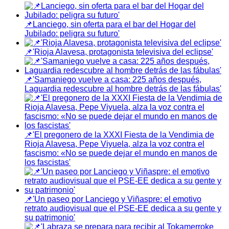
📌Lanciego, sin oferta para el bar del Hogar del
Jubilado: peligra su futuro'
📌'Rioja Alavesa, protagonista televisiva del eclipse'
📌'Samaniego vuelve a casa: 225 años después,
Laguardia redescubre al hombre detrás de las fábulas'
📌'El pregonero de la XXXI Fiesta de la Vendimia de
Rioja Alavesa, Pepe Viyuela, alza la voz contra el
fascismo: «No se puede dejar el mundo en manos de
los fascistas'
📌'Un paseo por Lanciego y Viñaspre: el emotivo
retrato audiovisual que el PSE-EE dedica a su gente y
su patrimonio'