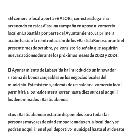
a
b
«El comercio local aporta #VALOR», con este eslogan ha
a
arrancado en estos días una campaña en apoyo al comercio
r
local en Labastida por parte del Ayuntamiento. La primera
E
acción ha sido la reintroducción de los #BastidaBonos durante el
r
presente mes de octubre, y el consistorio señala que seguirán
r
nuevas acciones durante los próximos meses de 2023 y 2024.
i
o
El Ayuntamiento de Labastida ha introducido un innovador
x
sistema de bonos canjeables en los negocios locales del
a
municipio. Este sistema, además de respaldar el comercio local,
K
permitirá a los residentes ahorrar hasta diez euros al adquirir
o
los denominados «Bastidabonos.
m
u
«Los «Bastidabonos» estarán disponibles para todas las
n
personas mayores de edad empadronadas en la localidad y se
i
podrán adquirir en el polideportivo municipal hasta el 31 de este
t