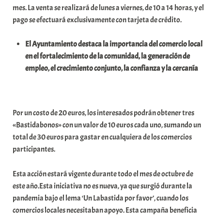
mes. La venta se realizará de lunes a viernes, de 10 a 14 horas, y el
a
pago se efectuará exclusivamente con tarjeta de crédito.
t
e
El Ayuntamiento destaca la importancia del comercio local
a
en el fortalecimiento de la comunidad, la generación de
empleo, el crecimiento conjunto, la confianza y la cercanía
Por un costo de 20 euros, los interesados podrán obtener tres
«Bastidabonos» con un valor de 10 euros cada uno, sumando un
total de 30 euros para gastar en cualquiera de los comercios
participantes.
Esta acción estará vigente durante todo el mes de octubre de
este año.Esta iniciativa no es nueva, ya que surgió durante la
pandemia bajo el lema ‘Un Labastida por favor’, cuando los
comercios locales necesitaban apoyo. Esta campaña beneficia