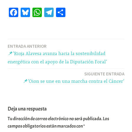
Fa
Bl
W
Te
C
ce
ue
ha
le
o
bo
sk
ts
gr
m
ok
y
A
a
pa
Navegación
ENTRADA ANTERIOR
pp
m
rti
📌’Rioja Alavesa avanza hacia la sostenibilidad
r
de
energética con el apoyo de la Diputación Foral’
entradas
SIGUIENTE ENTRADA
📌’Oion se une en una marcha contra el Cáncer’
Deja una respuesta
Tu dirección de correo electrónico no será publicada.
Los
campos obligatorios están marcados con
*