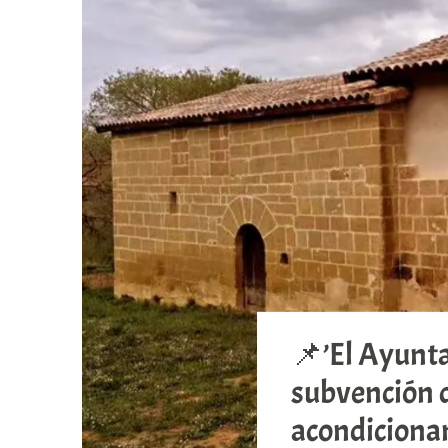
📌’El Ayunt
subvención d
acondicionam