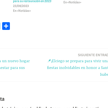
para su restauración en 2023′
En «Noticias»
23/08/2023
En «Noticias»
Te
C
le
o
gr
m
a
pa
m
rti
SIGUIENTE ENTRA
a un nuevo hogar
📌¡Elciego se prepara para vivir un
r
nestar para sus
fiestas inolvidables en honor a San
Isabe
ta