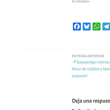
En «Noticias»
Fa
Bl
W
ce
ue
ha
bo
sk
ts
ok
y
A
pp
ENTRADA ANTERIOR
Navegación
📌’Samaniego estren
de
lleno de calidez y bie
mayores’
entradas
Deja una respues