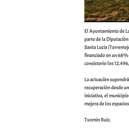
x
a
K
El Ayuntamiento de La
o
parte de la Diputación
m
Santa Lucía (Torrentej
u
financiado en un 68% p
n
consistorio los 12.496
i
t
La actuación supondrá
recuperación desde una 
a
iniciativa, el municip
t
mejora de los espacios 
e
a
Txomin Ruiz.