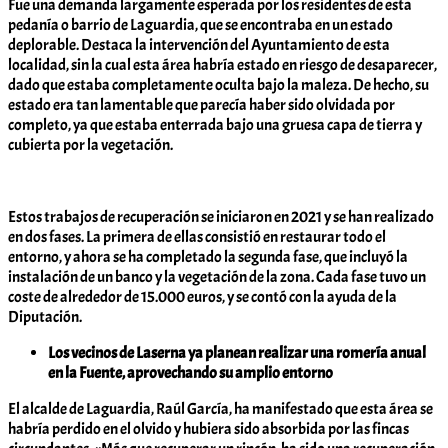
Fue una demanda largamente esperada por los residentes de esta
pedanía o barrio de Laguardia, que se encontraba en un estado
deplorable. Destaca la intervención del Ayuntamiento de esta
localidad, sin la cual esta área habría estado en riesgo de desaparecer,
dado que estaba completamente oculta bajo la maleza. De hecho, su
estado era tan lamentable que parecía haber sido olvidada por
completo, ya que estaba enterrada bajo una gruesa capa de tierra y
cubierta por la vegetación.
Estos trabajos de recuperación se iniciaron en 2021 y se han realizado
en dos fases. La primera de ellas consistió en restaurar todo el
entorno, y ahora se ha completado la segunda fase, que incluyó la
instalación de un banco y la vegetación de la zona. Cada fase tuvo un
coste de alrededor de 15.000 euros, y se contó con la ayuda de la
Diputación.
Los vecinos de Laserna ya planean realizar una romería anual
en la Fuente, aprovechando su amplio entorno
El alcalde de Laguardia, Raúl García, ha manifestado que esta área se
habría perdido en el olvido y hubiera sido absorbida por las fincas