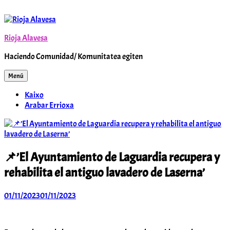
Saltar
al
contenido
Rioja Alavesa
Haciendo Comunidad/ Komunitatea egiten
Menú
Kaixo
Arabar Errioxa
📌’El Ayuntamiento de Laguardia recupera y
rehabilita el antiguo lavadero de Laserna’
01/11/2023
01/11/2023
Arabar
Errioxa
Komunitatea