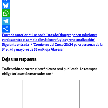
Facebook
Bluesky
WhatsApp
Telegram
Navegación
Entrada anterior
📌’Los socialistas de Oion proponen soluciones
Compartir
verdes contra el cambio climático: refugios y renaturalización’
de
Siguiente entrada
📌’Comienzo del Curso 23/24 para personas de la
entradas
3ª edad y mayores de 55 en Rioja Alavesa’
Deja una respuesta
Tu dirección de correo electrónico no será publicada.
Los campos
obligatorios están marcados con
*