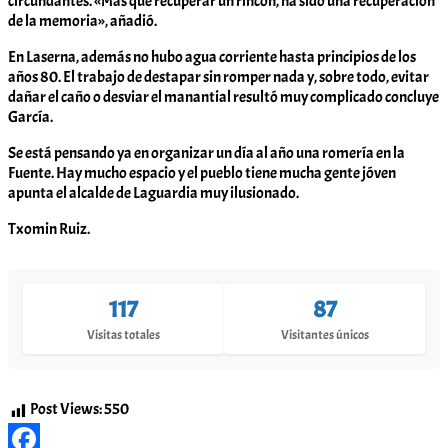
circundantes. «Más que recuperar un rincón, ha sido una recuperación
de la memoria», añadió.
En Laserna, además no hubo agua corriente hasta principios de los
años 80. El trabajo de destapar sin romper nada y, sobre todo, evitar
dañar el caño o desviar el manantial resultó muy complicado concluye
García.
Se está pensando ya en organizar un día al año una romería en la
Fuente. Hay mucho espacio y el pueblo tiene mucha gente jóven
apunta el alcalde de Laguardia muy ilusionado.
Txomin Ruiz.
117
87
Visitas totales
Visitantes únicos
Post Views:
550