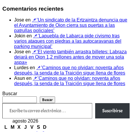
Comentarios recientes
Jose
en
📌’Un sindicato de la Ertzaintza denuncia que
el Ayuntamiento de Oion cierra sus puertas a las
patrullas policiales’
Jokin
en
📌’Lapuebla de Labarca pide civismo tras
varios ataques con piedras a las autocaravanas del
parking municipal’
Jose
en
📌’El viento también arrastra billetes: Labraza
dejará en Oion 1,2 millones antes de mover una sola
aspa»
Lurdes
en
📌’Caminos que no olvidan: noventa años
después, la senda de la Traición sigue llena de flores
Asun
en
📌’Caminos que no olvidan: noventa años
después, la senda de la Traición sigue llena de flores
Buscar
Buscar
Escribe tu correo electrónico…
Suscribirse
agosto 2026
L
M
X
J
V
S
D