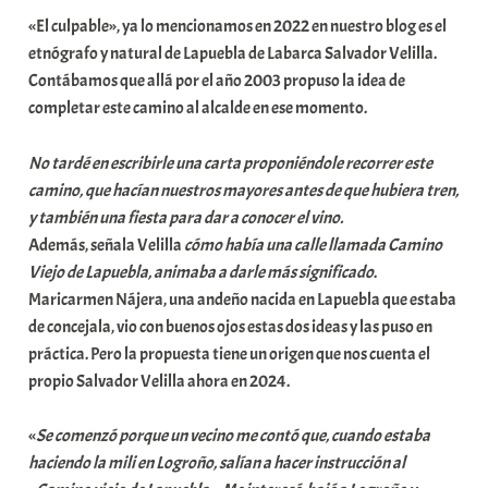
«El culpable», ya lo mencionamos en 2022 en nuestro blog es el
i
etnógrafo y natural de Lapuebla de Labarca Salvador Velilla.
t
Contábamos que allá por el año 2003 propuso la idea de
a
completar este camino al alcalde en ese momento.
t
e
No tardé en escribirle una carta proponiéndole recorrer este
a
camino, que hacían nuestros mayores antes de que hubiera tren,
y también una fiesta para dar a conocer el vino.
Además, señala Velilla
cómo había una calle llamada Camino
Viejo de Lapuebla, animaba a darle más significado
.
Maricarmen Nájera, una andeño nacida en Lapuebla que estaba
de concejala, vio con buenos ojos estas dos ideas y las puso en
práctica. Pero la propuesta tiene un origen que nos cuenta el
propio Salvador Velilla ahora en 2024.
«
Se comenzó porque un vecino me contó que, cuando estaba
haciendo la mili en Logroño, salían a hacer instrucción al