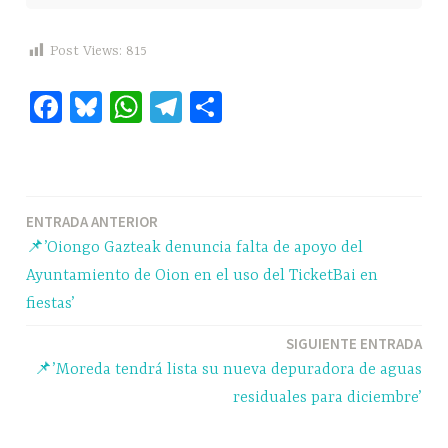
Post Views:
815
Fa
Bl
W
Te
C
ce
ue
ha
le
o
bo
sk
ts
gr
m
ok
y
A
a
pa
Navegación
ENTRADA ANTERIOR
pp
m
rti
📌’Oiongo Gazteak denuncia falta de apoyo del
r
de
Ayuntamiento de Oion en el uso del TicketBai en
entradas
fiestas’
SIGUIENTE ENTRADA
📌’Moreda tendrá lista su nueva depuradora de aguas
residuales para diciembre’