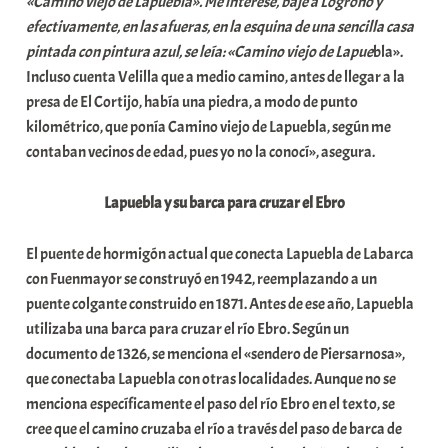
«Camino viejo de Lapuebla». Me interesé, bajé a Logroño y
efectivamente, en las afueras, en la esquina de una sencilla casa
pintada con pintura azul, se leía: «Camino viejo de Lapue
bla».
Incluso cuenta Velilla que a medio camino, antes de llegar a la
presa de El Cortijo, había una piedra, a modo de punto
kilométrico, que ponía Camino viejo de Lapuebla, según me
contaban vecinos de edad, pues yo no la conocí», asegura.
Lapuebla y su barca para cruzar el Ebro
El puente de hormigón actual que conecta Lapuebla de Labarca
con Fuenmayor se construyó en 1942, reemplazando a un
puente colgante construido en 1871. Antes de ese año, Lapuebla
utilizaba una barca para cruzar el río Ebro. Según un
documento de 1326, se menciona el «sendero de Piersarnosa»,
que conectaba Lapuebla con otras localidades. Aunque no se
menciona específicamente el paso del río Ebro en el texto, se
cree que el camino cruzaba el río a través del paso de barca de