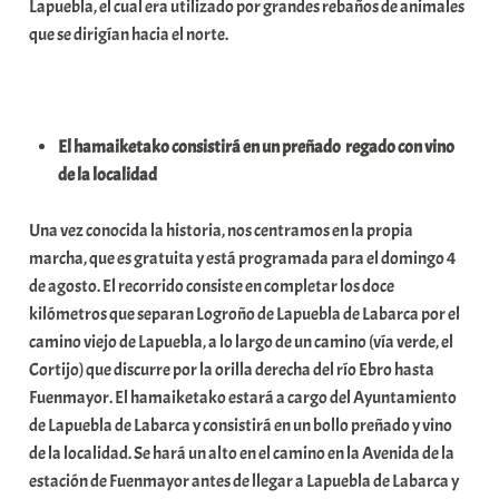
Lapuebla, el cual era utilizado por grandes rebaños de animales
que se dirigían hacia el norte.
El hamaiketako consistirá en un preñado regado con vino
de la localidad
Una vez conocida la historia, nos centramos en la propia
marcha, que es gratuita y está programada para el domingo 4
de agosto. El recorrido consiste en completar los doce
kilómetros que separan Logroño de Lapuebla de Labarca por el
camino viejo de Lapuebla, a lo largo de un camino (vía verde, el
Cortijo) que discurre por la orilla derecha del río Ebro hasta
Fuenmayor. El hamaiketako estará a cargo del Ayuntamiento
de Lapuebla de Labarca y consistirá en un bollo preñado y vino
de la localidad. Se hará un alto en el camino en la Avenida de la
estación de Fuenmayor antes de llegar a Lapuebla de Labarca y