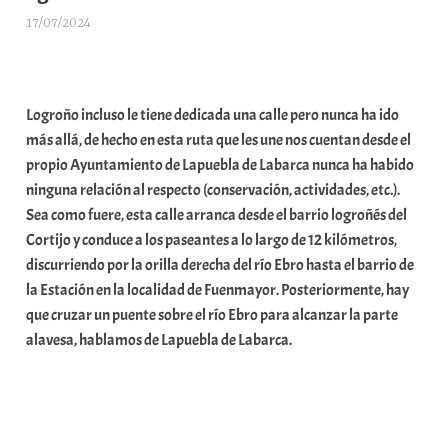
17/07/2024
A
r
a
b
Logroño incluso le tiene dedicada una calle pero nunca ha ido
a
más allá, de hecho en esta ruta que les une nos cuentan desde el
r
propio Ayuntamiento de Lapuebla de Labarca nunca ha habido
E
ninguna relación al respecto (conservación, actividades, etc.).
r
Sea como fuere, esta calle arranca desde el barrio logroñés del
r
Cortijo y conduce a los paseantes a lo largo de 12 kilómetros,
i
discurriendo por la orilla derecha del río Ebro hasta el barrio de
o
la Estación en la localidad de Fuenmayor. Posteriormente, hay
x
que cruzar un puente sobre el río Ebro para alcanzar la parte
a
alavesa, hablamos de Lapuebla de Labarca.
K
o
m
u
n