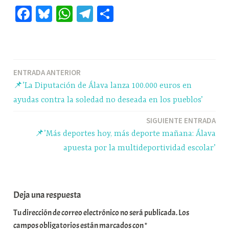
Fa
Bl
W
Te
C
ce
ue
ha
le
o
bo
sk
ts
gr
m
ok
y
A
a
pa
Navegación
ENTRADA ANTERIOR
pp
m
rti
📌’La Diputación de Álava lanza 100.000 euros en
r
de
ayudas contra la soledad no deseada en los pueblos’
entradas
SIGUIENTE ENTRADA
📌’Más deportes hoy, más deporte mañana: Álava
apuesta por la multideportividad escolar’
Deja una respuesta
Tu dirección de correo electrónico no será publicada.
Los
campos obligatorios están marcados con
*