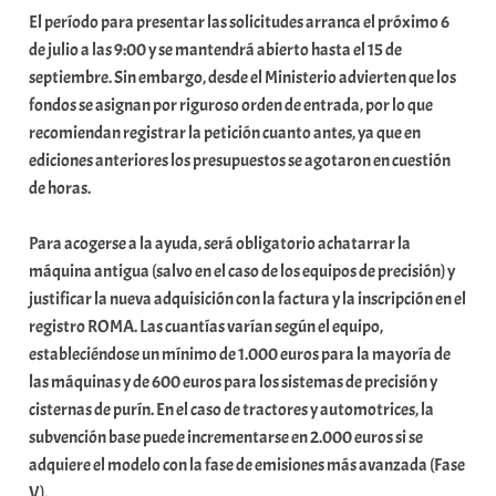
El período para presentar las solicitudes arranca el próximo 6
de julio a las 9:00 y se mantendrá abierto hasta el 15 de
septiembre. Sin embargo, desde el Ministerio advierten que los
fondos se asignan por riguroso orden de entrada, por lo que
recomiendan registrar la petición cuanto antes, ya que en
ediciones anteriores los presupuestos se agotaron en cuestión
de horas.
Para acogerse a la ayuda, será obligatorio achatarrar la
máquina antigua (salvo en el caso de los equipos de precisión) y
justificar la nueva adquisición con la factura y la inscripción en el
registro ROMA. Las cuantías varían según el equipo,
estableciéndose un mínimo de 1.000 euros para la mayoría de
las máquinas y de 600 euros para los sistemas de precisión y
cisternas de purín. En el caso de tractores y automotrices, la
subvención base puede incrementarse en 2.000 euros si se
adquiere el modelo con la fase de emisiones más avanzada (Fase
V).