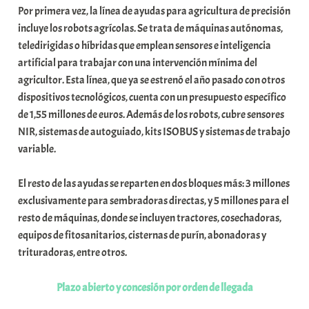
Por primera vez, la línea de ayudas para agricultura de precisión
a
incluye los robots agrícolas. Se trata de máquinas autónomas,
t
teledirigidas o híbridas que emplean sensores e inteligencia
e
artificial para trabajar con una intervención mínima del
a
agricultor. Esta línea, que ya se estrenó el año pasado con otros
dispositivos tecnológicos, cuenta con un presupuesto específico
de 1,55 millones de euros. Además de los robots, cubre sensores
NIR, sistemas de autoguiado, kits ISOBUS y sistemas de trabajo
variable.
El resto de las ayudas se reparten en dos bloques más: 3 millones
exclusivamente para sembradoras directas, y 5 millones para el
resto de máquinas, donde se incluyen tractores, cosechadoras,
equipos de fitosanitarios, cisternas de purín, abonadoras y
trituradoras, entre otros.
Plazo abierto y concesión por orden de llegada