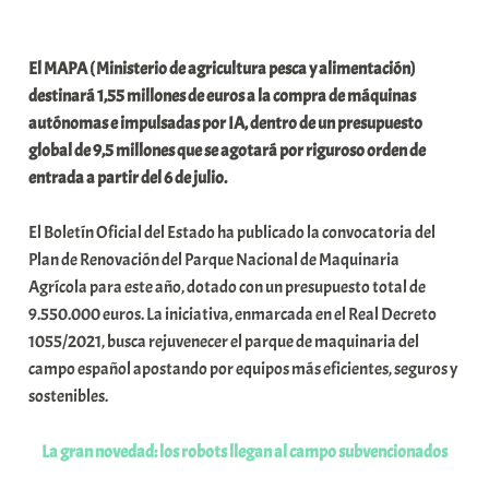
a
b
El MAPA ( Ministerio de agricultura pesca y alimentación)
a
destinará 1,55 millones de euros a la compra de máquinas
r
autónomas e impulsadas por IA, dentro de un presupuesto
E
global de 9,5 millones que se agotará por riguroso orden de
r
entrada a partir del 6 de julio.
r
i
El Boletín Oficial del Estado ha publicado la convocatoria del
o
Plan de Renovación del Parque Nacional de Maquinaria
x
Agrícola para este año, dotado con un presupuesto total de
a
9.550.000 euros. La iniciativa, enmarcada en el Real Decreto
K
1055/2021, busca rejuvenecer el parque de maquinaria del
o
campo español apostando por equipos más eficientes, seguros y
m
sostenibles.
u
n
La gran novedad: los robots llegan al campo subvencionados
i
t