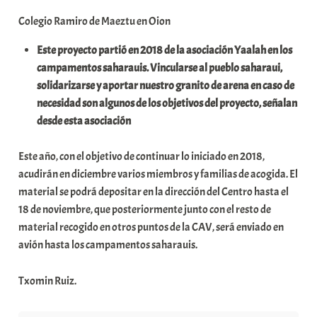
t
Colegio Ramiro de Maeztu en Oion
e
Este proyecto partió en 2018 de la asociación Yaalah en los
a
campamentos saharauis. Vincularse al pueblo saharaui,
solidarizarse y aportar nuestro granito de arena en caso de
necesidad son algunos de los objetivos del proyecto, señalan
desde esta asociación
Este año, con el objetivo de continuar lo iniciado en 2018,
acudirán en diciembre varios miembros y familias de acogida. El
material se podrá depositar en la dirección del Centro hasta el
18 de noviembre, que posteriormente junto con el resto de
material recogido en otros puntos de la CAV, será enviado en
avión hasta los campamentos saharauis.
Txomin Ruiz.