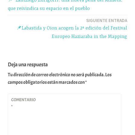
📌 ‘Lantziego Zurigorri’, una nueva peña del Athletic
k
y
A
g
p
de
que reivindica su espacio en el pueblo
p
r
a
entradas
SIGUIENTE ENTRADA
p
a
r
📌Labastida y Oion acogen la 2ª edición del Festival
m
t
Europeo Haziaraba in the Mapping
i
r
Deja una respuesta
Tu dirección de correo electrónico no será publicada.
Los
campos obligatorios están marcados con
*
COMENTARIO
*