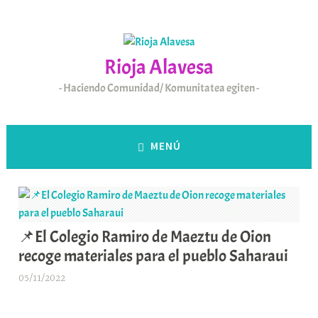
Saltar
al
contenido
Rioja Alavesa
Haciendo Comunidad/ Komunitatea egiten
MENÚ
📌El Colegio Ramiro de Maeztu de Oion
recoge materiales para el pueblo Saharaui
05/11/2022
A
r
a