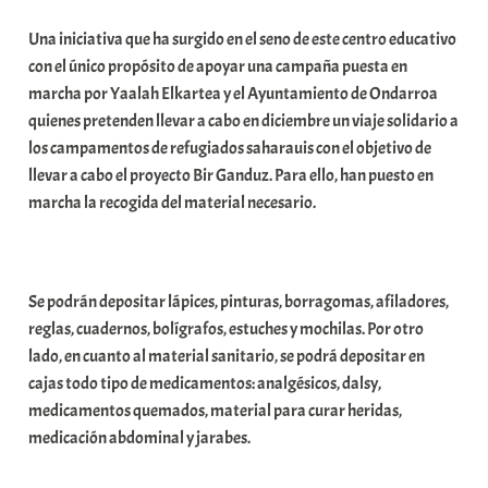
b
Una iniciativa que ha surgido en el seno de este centro educativo
a
con el único propósito de apoyar una campaña puesta en
r
marcha por Yaalah Elkartea y el Ayuntamiento de Ondarroa
E
quienes pretenden llevar a cabo en diciembre un viaje solidario a
r
los campamentos de refugiados saharauis con el objetivo de
r
llevar a cabo el proyecto Bir Ganduz. Para ello, han puesto en
i
marcha la recogida del material necesario.
o
x
a
K
Se podrán depositar lápices, pinturas, borragomas, afiladores,
o
reglas, cuadernos, bolígrafos, estuches y mochilas. Por otro
m
lado, en cuanto al material sanitario, se podrá depositar en
u
cajas todo tipo de medicamentos: analgésicos, dalsy,
n
medicamentos quemados, material para curar heridas,
i
medicación abdominal y jarabes.
t
a