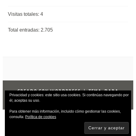
Visitas totales:
4
Total entradas:
2.705
CREADO CON WORDPRESS
|
TEMA: DARA
Privacidad y cookies: este sitio usa cookies. Si continúas navegando por
POR
AUTOMATTIC
.
él, aceptas su uso.
Para obtener más información, incluido cómo gestionar las cookies,
consulta:
Política de cookies