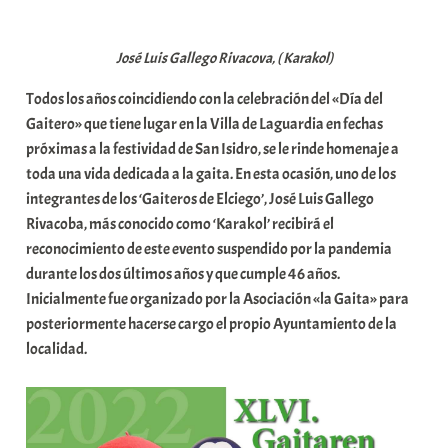
a
b
José Luis Gallego Rivacova, ( Karakol)
a
r
Todos los años coincidiendo con la celebración del «Día del
E
Gaitero» que tiene lugar en la Villa de Laguardia en fechas
r
próximas a la festividad de San Isidro, se le rinde homenaje a
r
toda una vida dedicada a la gaita. En esta ocasión, uno de los
i
integrantes de los ‘Gaiteros de Elciego’, José Luis Gallego
o
Rivacoba, más conocido como ‘Karakol’ recibirá el
x
reconocimiento de este evento suspendido por la pandemia
a
durante los dos últimos años y que cumple 46 años.
K
Inicialmente fue organizado por la Asociación «la Gaita» para
o
posteriormente hacerse cargo el propio Ayuntamiento de la
m
localidad.
u
n
i
t