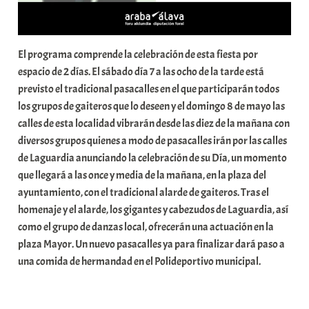
El programa comprende la celebración de esta fiesta por
espacio de 2 días. El sábado día 7 a las ocho de la tarde está
previsto el tradicional pasacalles en el que participarán todos
los grupos de gaiteros que lo deseen y el domingo 8 de mayo las
calles de esta localidad vibrarán desde las diez de la mañana con
diversos grupos quienes a modo de pasacalles irán por las calles
de Laguardia anunciando la celebración de su Día, un momento
que llegará a las once y media de la mañana, en la plaza del
ayuntamiento, con el tradicional alarde de gaiteros. Tras el
homenaje y el alarde, los gigantes y cabezudos de Laguardia, así
como el grupo de danzas local, ofrecerán una actuación en la
plaza Mayor. Un nuevo pasacalles ya para finalizar dará paso a
una comida de hermandad en el Polideportivo municipal.