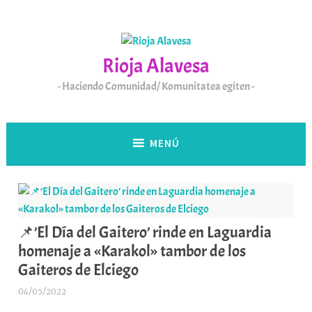
Saltar
al
contenido
Rioja Alavesa
Haciendo Comunidad/ Komunitatea egiten
MENÚ
📌’El Día del Gaitero’ rinde en Laguardia
homenaje a «Karakol» tambor de los
Gaiteros de Elciego
04/05/2022
A
r