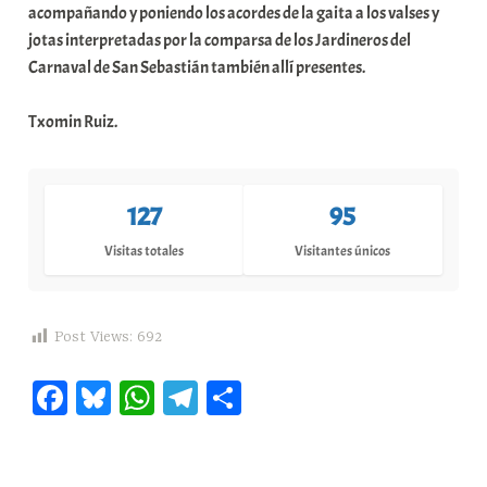
acompañando y poniendo los acordes de la gaita a los valses y
jotas interpretadas por la comparsa de los Jardineros del
Carnaval de San Sebastián también allí presentes.
Txomin Ruiz.
127
95
Visitas totales
Visitantes únicos
Post Views:
692
Fa
Bl
W
Te
C
ce
ue
ha
le
o
bo
sk
ts
gr
m