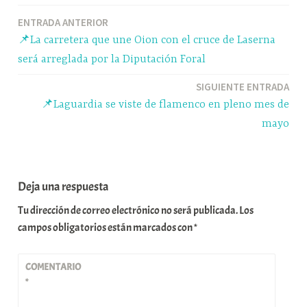
ok
y
A
a
pa
Navegación
ENTRADA ANTERIOR
pp
m
rti
📌La carretera que une Oion con el cruce de Laserna
r
de
será arreglada por la Diputación Foral
entradas
SIGUIENTE ENTRADA
📌Laguardia se viste de flamenco en pleno mes de
mayo
Deja una respuesta
Tu dirección de correo electrónico no será publicada.
Los
campos obligatorios están marcados con
*
COMENTARIO
*