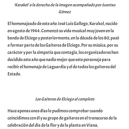
‘Karakol’ a la derecha de la imagen acompañado por Juantxu
Gómez
El homenajeado de este año José Luis Gallego, Karakol, nacido
en agosto de 1944. Comenzó su vida musical muy joven en la
banda de Elciego y posteriormente, en la década de los 80, pasó
a formar parte de los Gaiteros de Elciego. Por su música, por su
carácter y por la simpatía que contagia, los organizadores han
decidido este año que nadie mejor que este personaje para
recibir el homenaje de Laguardia y el de todos los gaiteros del
Estado.
Los Gaiteros de Elciego al completo
Hace apenas unos días lo pudimos comprobar cuando
coincidimos con él y su grupo de gaiteros en el transcurso de la
celebración del día de la flor y de la planta en Viana,