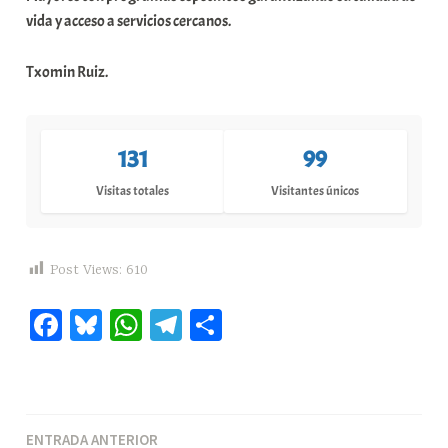
vida y acceso a servicios cercanos.
Txomin Ruiz.
131
99
Visitas totales
Visitantes únicos
Post Views:
610
Fa
Bl
W
Te
C
ce
ue
ha
le
o
bo
sk
ts
gr
m
ok
y
A
a
pa
Navegación
ENTRADA ANTERIOR