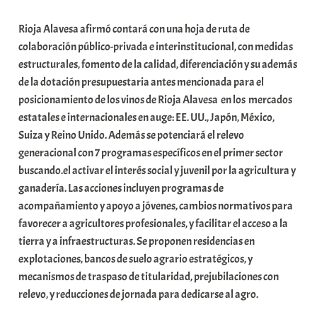
a
Rioja Alavesa afirmó contará con una hoja de ruta de
t
colaboración público-privada e interinstitucional, con medidas
e
estructurales, fomento de la calidad, diferenciación y su además
a
de la dotación presupuestaria antes mencionada para el
posicionamiento de los vinos de Rioja Alavesa en los mercados
estatales e internacionales en auge: EE. UU., Japón, México,
Suiza y Reino Unido. Además se potenciará el relevo
generacional con 7 programas específicos en el primer sector
buscando.el activar el interés social y juvenil por la agricultura y
ganadería. Las acciones incluyen programas de
acompañamiento y apoyo a jóvenes, cambios normativos para
favorecer a agricultores profesionales, y facilitar el acceso a la
tierra y a infraestructuras. Se proponen residencias en
explotaciones, bancos de suelo agrario estratégicos, y
mecanismos de traspaso de titularidad, prejubilaciones con
relevo, y reducciones de jornada para dedicarse al agro.