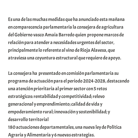
a
b
Es una de las muchas medidas que ha anunciado esta mañana
a
en comparecencia parlamentaria la consejera de agricultura
r
del Gobierno vasco Amaia Barredo quien propone marcos de
E
relación para atender a necesidades urgentes del sector,
r
principalmente lo referente al vino de Rioja Alavesa, que
r
atraviesa una coyuntura estructural que requiere de apoyo.
i
o
La consejera ha presentado en comisión parlamentaria su
x
programa de actuación para el periodo 2024-2028, destacando
a
una atención prioritaria al primer sector con 5 retos
K
estratégicos: rentabilidad y competitividad; relevo
o
generacional y emprendimiento; calidad de vida y
m
empoderamiento rural; innovación y sostenibilidad; y
u
desarrollo territorial
n
180 actuaciones departamentales, una nueva ley de Política
i
Agraria y Alimentaria y 6 nuevas estrategias.
t