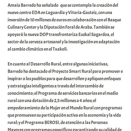
Amaia Barredo ha señalado que se contempla la creación del
nuevo centro EDA en Laguardia y Vitoria-Gasteiz, con una
inversión de 10 millones de euros en colaboración con el Basque
Culinary Center y la Diputación Foral de Araba. También se
apoyará la nueva DOP transfronteriza Euskal Sagardoa, el
sector de la cerveza artesanal y la investigación en adaptación
al cambio climático en el Txakoli.
En cuanto al Desarrollo Rural, entre algunas iniciativas,
Barredo ha destacado el Proyecto Smart Rural para promover e
inspirar a los pueblos para que desarrollen y apliquen enfoques
y estrategias inteligentes a través del intercambio de
conocimiento; el Programa de servicios bancarios en el medio
rural con una dotación de 2,5 millones a 4 años; el
empoderamiento de la Mujer en el Mundo Rural con programas
que promuevan su participación activa en la economía y la vida
rural; y el Programa BEROSI, de atención a las Personas
Mayores con programas específicos garantizando su calidad de