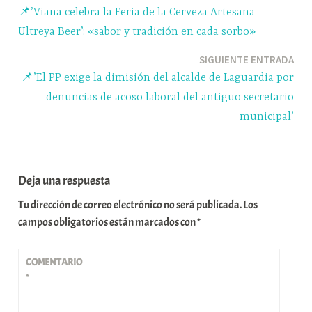
pp
m
rti
📌’Viana celebra la Feria de la Cerveza Artesana
r
de
Ultreya Beer’: «sabor y tradición en cada sorbo»
entradas
SIGUIENTE ENTRADA
📌’El PP exige la dimisión del alcalde de Laguardia por
denuncias de acoso laboral del antiguo secretario
municipal’
Deja una respuesta
Tu dirección de correo electrónico no será publicada.
Los
campos obligatorios están marcados con
*
COMENTARIO
*