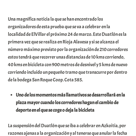
a
b
Una magnífica noticia la que se han encontrado los
a
organizadores de esta prueba que se va a celebrar en la
r
localidad de ElVillar el próximo 24 de marzo. Este Duatlón es la
E
primera vez que se realiza en Rioja Alavesa y si se alcanza el
r
número máximo previsto por la organización de 210 corredores
r
estos tendrá que recorrer unas distancias de 10 kms corriendo,
i
40 kms en bicicleta con 900 metros de desnivel y 5 kms de nuevo
o
corriendo incluido un pequeño tramo que transcurre por dentro
x
de la bodega San Roque Coop. Cota 585.
a
K
Uno de los momentos más llamativos se desarrollará en la
o
plaza mayor cuando los corredores hagan el cambio de
m
deporte en el que se coge o deja la bicicleta
u
n
La suspensión del Duatlón que se iba a celebrar en Azkoitia, por
i
razones ajenas a la organización y al tenerse que anular la fecha
t