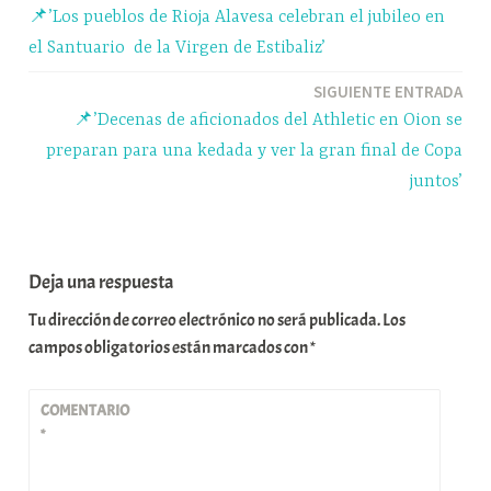
pp
m
rti
📌’Los pueblos de Rioja Alavesa celebran el jubileo en
r
de
el Santuario de la Virgen de Estibaliz’
entradas
SIGUIENTE ENTRADA
📌’Decenas de aficionados del Athletic en Oion se
preparan para una kedada y ver la gran final de Copa
juntos’
Deja una respuesta
Tu dirección de correo electrónico no será publicada.
Los
campos obligatorios están marcados con
*
COMENTARIO
*