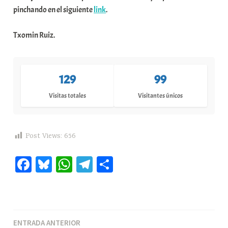
pinchando en el siguiente
link
.
Txomin Ruiz.
129
99
Visitas totales
Visitantes únicos
Post Views:
656
Fa
Bl
W
Te
C
ce
ue
ha
le
o
bo
sk
ts
gr
m
ok
y
A
a
pa
Navegación
ENTRADA ANTERIOR