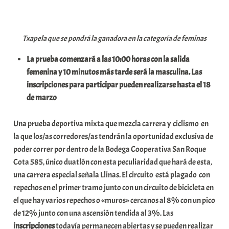
Txapela que se pondrá la ganadora en la categoría de feminas
La prueba comenzará a las 10:00 horas con la salida
femenina y 10 minutos más tarde será la masculina. Las
inscripciones para participar pueden realizarse hasta el 18
de marzo
Una prueba deportiva mixta que mezcla carrera y ciclismo en
la que los/as corredores/as tendrán la oportunidad exclusiva de
poder correr por dentro de la Bodega Cooperativa San Roque
Cota 585, único duatlón con esta peculiaridad que hará de esta,
una carrera especial señala Llinas. El circuito está plagado con
repechos en el primer tramo junto con un circuito de bicicleta en
el que hay varios repechos o «muros» cercanos al 8% con un pico
de 12% junto con una ascensión tendida al 3%. Las
inscripciones
todavía permanecen abiertas y se pueden realizar