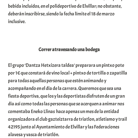
bebida incluidos, en el polideportivo de Elvillar; no obstante,
deberán inscribirse, siendo la fecha límite el 18 de marzo
inclusive.
Correr atravesando una bodega
El grupo ‘Dantza Hetxizera taldea’ preparara un pintxo pote
por 1€ que constará de vino local + pintxo de tortilla o zapatilla
para todas aquellas personas que estén animando y
acompañando en el día de la carrera. Queremos que sea una
fiesta deportiva, que los y las deportistas disfruten de un gran
día así como todas las personas que se acerquen a animar nos
comentaba Eneko Llinas hace apenas un mes de la entidad
organizadora el club gazteiztarra de triatlon, atletismo y trail
42195 junto al Ayuntamiento de Elvillar y las Federaciones
alavesa y vasca de triatlón.