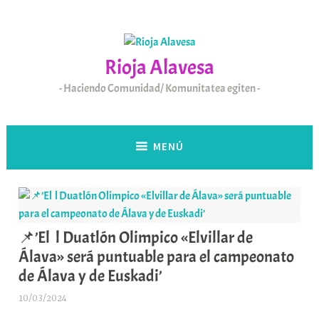
Saltar
al
contenido
Rioja Alavesa
Haciendo Comunidad/ Komunitatea egiten
MENÚ
📌’El l Duatlón Olimpico «Elvillar de
Álava» será puntuable para el campeonato
de Álava y de Euskadi’
10/03/2024
A
r