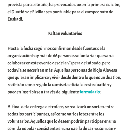
prevista para este año, ha provocado que en la primera edición,
a
el Duatlón de Elvillar sea puntuable para el campeonato de
t
Euskadi.
e
a
Faltan voluntarios
Hasta la fecha según nos confirman desde fuentes de la
organización hay más de 66 personas voluntarias que van a
colaborar en este evento desde la víspera del sábado, pero
todavía se necesitan más. Aquellas personas de Rioja Alavesa
que quieran implicarse y vivir desde dentro lo que es un duatlón,
recibirán como regalo la camiseta oficial de este duatlón y
pueden inscribirse a través del siguiente
formulario
:
Al final de la entrega de trofeos, se realizará un sorteo entre
todos los participantes, así como varios lotes entre los
voluntarios. Aquellos que lo deseen podrán participar en una
comida popular consistente en una paella de carne, con pan y