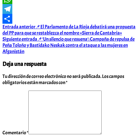
WhatsApp
Telegram
Navegación
Entrada anterior
📌El Parlamento de La Rioja debatirá una propuesta
Compartir
del PP para que se restablezca el nombre «Sierra de Cantabria»
de
Siguiente entrada
📌’Un silencio que resuena’: Campaña de repulsa de
entradas
Peña Toloño y Bastidako Neskak contra el ataque a las mujeres en
Afganistán
Deja una respuesta
Tu dirección de correo electrónico no será publicada.
Los campos
obligatorios están marcados con
*
Comentario
*