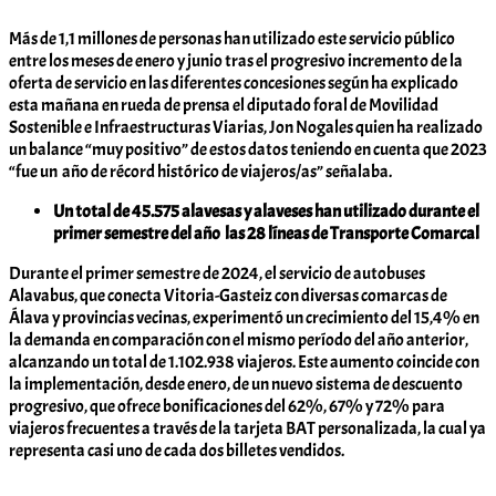
Komunitatea
Más de 1,1 millones de personas han utilizado este servicio público
entre los meses de enero y junio tras el progresivo incremento de la
oferta de servicio en las diferentes concesiones según ha explicado
esta mañana en rueda de prensa el diputado foral de Movilidad
Sostenible e Infraestructuras Viarias, Jon Nogales quien ha realizado
un balance “muy positivo” de estos datos teniendo en cuenta que 2023
“fue un año de récord histórico de viajeros/as” señalaba.
Un total de 45.575 alavesas y alaveses han utilizado durante el
primer semestre del año las 28 líneas de Transporte Comarcal
Durante el primer semestre de 2024, el servicio de autobuses
Alavabus, que conecta Vitoria-Gasteiz con diversas comarcas de
Álava y provincias vecinas, experimentó un crecimiento del 15,4% en
la demanda en comparación con el mismo período del año anterior,
alcanzando un total de 1.102.938 viajeros. Este aumento coincide con
la implementación, desde enero, de un nuevo sistema de descuento
progresivo, que ofrece bonificaciones del 62%, 67% y 72% para
viajeros frecuentes a través de la tarjeta BAT personalizada, la cual ya
representa casi uno de cada dos billetes vendidos.