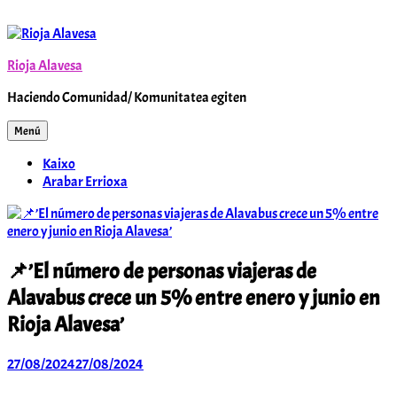
Saltar
al
contenido
Rioja Alavesa
Haciendo Comunidad/ Komunitatea egiten
Menú
Kaixo
Arabar Errioxa
📌’El número de personas viajeras de
Alavabus crece un 5% entre enero y junio en
Rioja Alavesa’
27/08/2024
27/08/2024
Arabar
Errioxa