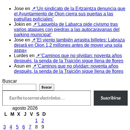
Jose
en
📌’Un sindicato de la Ertzaintza denuncia que
el Ayuntamiento de Oion cierra sus puertas a las
patrullas policiales’
Jokin
en
📌’Lapuebla de Labarca pide civismo tras
varios ataques con piedras a las autocaravanas del
parking municipal’
Jose
en
📌’El viento también arrastra billetes: Labraza
dejará en Oion 1,2 millones antes de mover una sola
aspa»
Lurdes
en
📌’Caminos que no olvidan: noventa años
después, la senda de la Traición sigue llena de flores
Asun
en
📌’Caminos que no olvidan: noventa años
después, la senda de la Traición sigue llena de flores
Buscar
Buscar
Escribe tu correo electrónico…
Suscribirse
agosto 2026
L
M
X
J
V
S
D
1
2
3
4
5
6
7
8
9