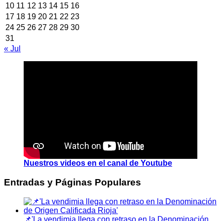
10
11
12
13
14
15
16
17
18
19
20
21
22
23
24
25
26
27
28
29
30
31
« Jul
Nuestros videos en el canal de Youtube
Entradas y Páginas Populares
📌'La vendimia llega con retraso en la Denominación