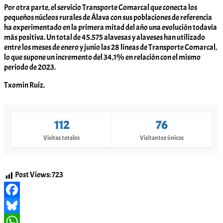
Por otra parte, el servicio Transporte Comarcal que conecta los
pequeños núcleos rurales de Álava con sus poblaciones de referencia
ha experimentado en la primera mitad del año una evolución todavía
más positiva. Un total de 45.575 alavesas y alaveses han utilizado
entre los meses de enero y junio las 28 líneas de Transporte Comarcal,
lo que supone un incremento del 34,1% en relación con el mismo
periodo de 2023.
Txomin Ruiz.
112
76
Visitas totales
Visitantes únicos
Post Views:
723
Facebook
Bluesky