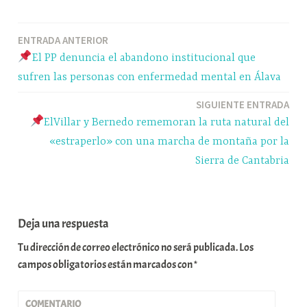
bo
sk
ts
gr
m
ok
y
A
a
pa
Navegación
ENTRADA ANTERIOR
pp
m
rti
El PP denuncia el abandono institucional que
r
de
sufren las personas con enfermedad mental en Álava
entradas
SIGUIENTE ENTRADA
ElVillar y Bernedo rememoran la ruta natural del
«estraperlo» con una marcha de montaña por la
Sierra de Cantabria
Deja una respuesta
Tu dirección de correo electrónico no será publicada.
Los
campos obligatorios están marcados con
*
COMENTARIO