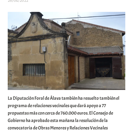
26/04/2022
A
r
a
b
a
r
E
r
r
i
o
x
a
K
La Diputación Foral de Álava también ha resuelto también el
o
programa de relaciones vecinales que dará apoyo a 77
m
propuestas más con cerca de 760.000 euros. El Consejo de
u
Gobierno ha aprobado esta mañana la resolución de la
n
convocatoria de Obras Menores y Relaciones Vecinales