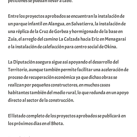
peticiones se puedan llevar a cabo.
Entre los proyectos aprobados se encuentran la instalación de
un parque infantil en Alangua, en Salvatierra, la instalación de
una réplica de la Cruz de Gorbea y hormigonado de la base en
Zuia, el arreglo del camino La Calzada hacia Eriz en Menagarai
o la instalación de calefacción para centro social de Okina.
La Diputación asegura sigue así apoyando el desarrollo del
Territorio, aunque también permite facilitar una aceleración de
proceso de recuperación económica ya que dichas obras se
realizan por pequeños constructores, en muchos casos
habitantes también del medio rural, lo que redunda en un apoyo
directo al sector de la construcción.
El listado completo de los proyectos aprobados se publicará en
los próximos días en el Bhota.