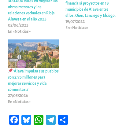
300.000 euros en mejorar las
financiará proyectos en 18
obras menores y las
municipios de Álava entre
relaciones vecinales en Rioja
ellos, Oion, Lanciego y Elciego.
Alavesa en el año 2023
19/07/2022
02/06/2023
En «Noticias»
En «Noticias»
’Álava impulsa sus pueblos
con 2,95 millones para
mejorar servicios y vida
comunitaria’
27/05/2026
En «Noticias»
Fa
Bl
W
Te
C
ce
ue
ha
le
o