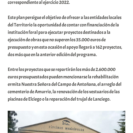
i
correspondiente al ejercicio 2022.
t
a
Este plan persigue el objetivo de ofrecer a las entidades locales
t
del Territorio la oportunidad de contar con financiación de la
e
institución foral para ejecutar proyectos destinados a la
a
ejecución de obras que no superen los 35.000 euros de
presupuesto y en esta ocasión el apoyo llegará a 162 proyectos,
dos más que en la anterior edición del programa.
Entre los proyectos que se repartirán los más de 2.600.000
euros presupuestados pueden mencionarse la rehabilitación
ermita Nuestra Señora del Campo de Antoñana, el arreglo del
cementerio de Amurrio, la renovación de los vestuarios de las
piscinas de Elciego o la reparación del trujal de Lanciego.