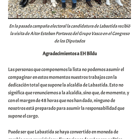
En la pasada campaña electoral la candidatura de Labastida recibió
la visita de Aitor Esteban Portavoz del Grupo Vasco en el Congreso
de los Diputados
Agradecimientos a EH Bildu
Las personas que componemos la lista no podemos asumir el
compaginar en estos momentos nuestros trabajos con la
dedicación total que supone la alcaldía de Labastida. Esto no
significa que renunciemos a la alcaldía, sino que, de momento, y
con el margen de 48 horas que nos han dado, ninguno de
nosotros está preparado para asumir la responsabilidad que
supone el cargo.
Puede ser que Labastida se haya convertido en moneda de