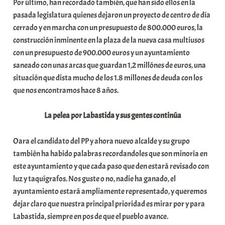
Por último, han recordado también, que han sido ellos en la
pasada legislatura quienes dejaron un proyecto de centro de día
cerrado y en marcha con un presupuesto de 800.000 euros, la
construcción inminente en la plaza de la nueva casa multiusos
con un presupuesto de 900.000 euros y un ayuntamiento
saneado con unas arcas que guardan 1,2 millónes de euros, una
situación que dista mucho de los 1.8 millones de deuda con los
que nos encontramos hace 8 años.
La pelea por Labastida y sus gentes continúa
Oara el candidato del PP y ahora nuevo alcalde y su grupo
también ha habido palabras recordandoles que son minoría en
este ayuntamiento y que cada paso que den estará revisado con
luz y taquígrafos. Nos guste o no, nadie ha ganado, el
ayuntamiento estará ampliamente representado, y queremos
dejar claro que nuestra principal prioridad es mirar por y para
Labastida, siempre en pos de que el pueblo avance.