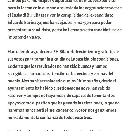
cambio para municipios y diputaciones de más peso político,
pero la forma en la que han orquestado las negociaciones desde
el Euskadi BuruBatzar, con la complicidad del excandidato
Eduardo Barinaga, nos han dejado sin margen para poder
presentar un candidato, y esto ha llenado a esta candidatura de
impotencia y asco.
Han querido agradecer a EH Bildu el ofrecimiento gratuito de
sus votos para tomar la alcaldía de Labastida, sin condiciones.
Es cierto que los resultados no han sido buenos y hemos
recogido la llamada de atención de los vecinos y vecinas del
pueblo. Nos habéis trasladado que los últimos años, desde el
ayuntamiento ha habido cuestiones que no se han sabido
resolver, y aunque no hayamos sido capaces de tener tantos
apoyos como el partido que ha ganado las elecciones, lo que no
haremos nunca será el mercadear con votos, nos ganaremos
honradamente la confianza de todos vosotros.