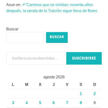
Asun
en
📌’Caminos que no olvidan: noventa años
después, la senda de la Traición sigue llena de flores
Buscar
BUSCAR
Escribe tu correo electrónico…
SUSCRIBIRSE
agosto 2026
L
M
X
J
V
S
D
1
2
3
4
5
6
7
8
9