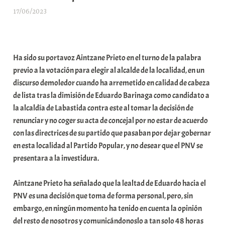
17/06/2023
A
r
a
b
Ha sido su portavoz Aintzane Prieto en el turno de la palabra
a
previo a la votación para elegir al alcalde de la localidad, en un
r
discurso demoledor cuando ha arremetido en calidad de cabeza
E
de lista tras la dimisión de Eduardo Barinaga como candidato a
r
la alcaldía de Labastida contra este al tomar la decisión de
r
renunciar y no coger su acta de concejal por no estar de acuerdo
i
con las directrices de su partido que pasaban por dejar gobernar
o
en esta localidad al Partido Popular, y no desear que el PNV se
x
presentara a la investidura.
a
K
Aintzane Prieto ha señalado que la lealtad de Eduardo hacia el
o
PNV es una decisión que toma de forma personal, pero, sin
m
embargo, en ningún momento ha tenido en cuenta la opinión
u
del resto de nosotros y comunicándonoslo a tan solo 48 horas
n