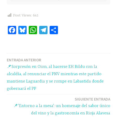
Post Views:
641
Fa
Bl
W
Te
C
ce
ue
ha
le
o
bo
sk
ts
gr
m
ok
y
A
a
pa
Navegación
ENTRADA ANTERIOR
pp
m
rti
📌Sorpresón en Oion, al hacerse EH Bildu con la
r
de
alcaldía, al renunciar el PNV mientras este partido
entradas
mantiene Laguardia y se rompe en Labastida donde
gobernará el PP
SIGUIENTE ENTRADA
📌’Entorno a la mesa’: un homenaje del sabor único
del vino y la gastronomía en Rioja Alavesa