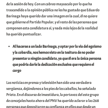
de la sesión de hoy. Con un cabreo mayusculo por lo que ha
i
trascendido a la opinión pública no les ha gustado que Eduardo
t
Barinaga haya querido dar una imagen en la cual, él no quiere
a
que gobierne el Partido Popular, y el resto de las personas que
t
componen esta candidatura sí, y nada más lejos de la realidad
e
ha querido puntualizar.
a
Al hacerse a un lado Barinaga, y optar por la via del egoísmo
y la cobardia, nos hemos visto en la tesitura de no poder
presentar a ningún candidato, ya que él era la única persona
que podría darle la dedicación exclusiva que requiere el
cargo
Las noticias en prensa y televisión han sido una verdadera
vergüenza, dejándonos a los pies de los caballos, ha señalado
Prieto. En el discurso de investidura, la portavoz del este grupo
de concejales hasta ahora del PNV ha querido aclarar a las 268
personas que depositaron su confianza en ellos que desde un