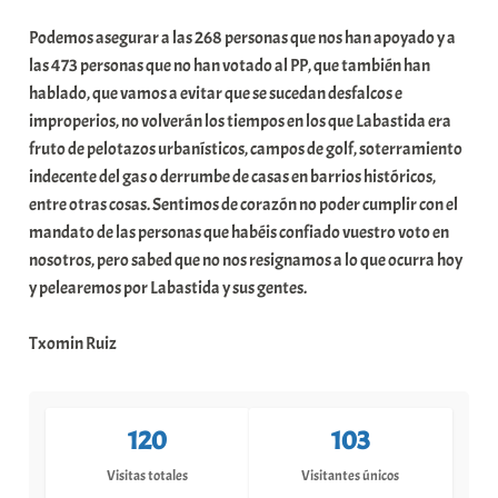
Podemos asegurar a las 268 personas que nos han apoyado y a
las 473 personas que no han votado al PP, que también han
hablado, que vamos a evitar que se sucedan desfalcos e
improperios, no volverán los tiempos en los que Labastida era
fruto de pelotazos urbanísticos, campos de golf, soterramiento
indecente del gas o derrumbe de casas en barrios históricos,
entre otras cosas. Sentimos de corazón no poder cumplir con el
mandato de las personas que habéis confiado vuestro voto en
nosotros, pero sabed que no nos resignamos a lo que ocurra hoy
y pelearemos por Labastida y sus gentes.
Txomin Ruiz
120
103
Visitas totales
Visitantes únicos