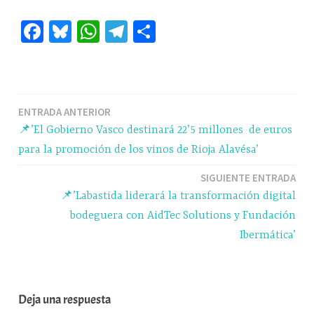
Fa
Bl
W
Te
C
ce
ue
ha
le
o
bo
sk
ts
gr
m
ok
y
A
a
pa
Navegación
ENTRADA ANTERIOR
pp
m
rti
📌’El Gobierno Vasco destinará 22’5 millones de euros
r
de
para la promoción de los vinos de Rioja Alavésa’
entradas
SIGUIENTE ENTRADA
📌’Labastida liderará la transformación digital
bodeguera con AidTec Solutions y Fundación
Ibermática’
Deja una respuesta