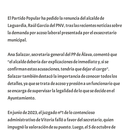
a
b
El Partido Popular ha pedido la renuncia del alcalde de
a
Laguardia, Raúl García del PNV, tras las recientes noticias sobre
r
la demanda por acoso laboral presentada por el exsecretario
E
municipal.
r
r
Ana Salazar, secretaria general del PP de Álava, comentó que
i
“el alcalde debería dar explicaciones de inmediato y, si se
o
confirman estas acusaciones, tendría que dejar el cargo”.
x
Salazar también destacó la importancia de conocer todos los
a
detalles, ya que se trata de acoso y presión a un funcionario que
K
se encarga de supervisar la legalidad de lo que se decide en el
o
Ayuntamiento.
m
u
En junio de 2023, el juzgado nº1 de lo contencioso
n
administrativo de Vitoria falló a favor del secretario, quien
i
impugnó la valoración de su puesto. Luego, el 5 de octubre de
t