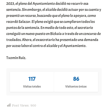
2023, el pleno del Ayuntamiento decidió no recurrir esa
a
sentencia. Sin embargo, el alcalde decidió actuar por su cuenta y
t
presentó un recurso, buscando que el pleno lo apoyara, como
e
recordó Salazar. El pleno exigió que se cumplieran todos los
a
puntos de la sentencia. En medio de todo esto, el secretario
consiguió un nuevo puesto en Bizkaia a través de un concurso de
traslados. Ahora, el exsecretario ha presentado una demanda
por acoso laboral contra el alcalde y el Ayuntamiento.
Txomin Ruiz.
117
86
Visitas totales
Visitantes únicos
Post Views:
900