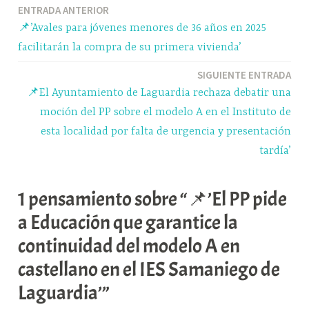
Navegación
ENTRADA ANTERIOR
pp
m
rti
📌’Avales para jóvenes menores de 36 años en 2025
r
de
facilitarán la compra de su primera vivienda’
entradas
SIGUIENTE ENTRADA
📌El Ayuntamiento de Laguardia rechaza debatir una
moción del PP sobre el modelo A en el Instituto de
esta localidad por falta de urgencia y presentación
tardía’
1 pensamiento sobre “📌’El PP pide
a Educación que garantice la
continuidad del modelo A en
castellano en el IES Samaniego de
Laguardia’”