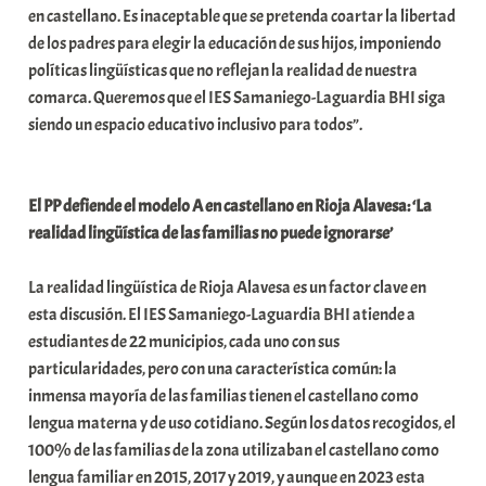
en castellano. Es inaceptable que se pretenda coartar la libertad
a
de los padres para elegir la educación de sus hijos, imponiendo
t
políticas lingüísticas que no reflejan la realidad de nuestra
e
comarca. Queremos que el IES Samaniego-Laguardia BHI siga
a
siendo un espacio educativo inclusivo para todos”.
El PP defiende el modelo A en castellano en Rioja Alavesa: ‘La
realidad lingüística de las familias no puede ignorarse’
La realidad lingüística de Rioja Alavesa es un factor clave en
esta discusión. El IES Samaniego-Laguardia BHI atiende a
estudiantes de 22 municipios, cada uno con sus
particularidades, pero con una característica común: la
inmensa mayoría de las familias tienen el castellano como
lengua materna y de uso cotidiano. Según los datos recogidos, el
100% de las familias de la zona utilizaban el castellano como
lengua familiar en 2015, 2017 y 2019, y aunque en 2023 esta