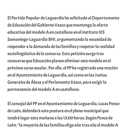
a
b
El Partido Popular de Laguardia ha solicitado al Departamento
a
de Educación del Gobierno Vasco que mantenga la oferta
r
educativa del modelo A en castellano en el instituto IES
E
Samaniego-Laguardia BHI, argumentando la necesidad de
r
responder a la demanda de las familias y respetar la realidad
r
sociolingüística de la comarca. Esta petición surge tras
i
conocerse que Educación planea eliminar este modelo en el
o
próximo curso escolar. Por ello, el PP ha registrado una moción
x
en el Ayuntamiento de Laguardia, así como en las Juntas
a
Generales de Álava y el Parlamento Vasco, para exigir la
K
permanencia del modelo A en castellano.
o
m
El concejal del PP en el Ayuntamiento de Laguardia, Lucas Ponce
u
de León, defenderá esta postura en el pleno municipal que
n
tendrá lugar esta mañana a las 13:00 horas. Según Ponce de
i
León, “la mayoría de las familias elige año tras año el modelo A
t