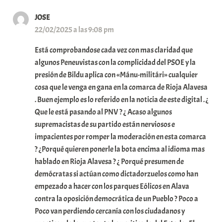
JOSE
22/02/2025 a las 9:08 pm
Está comprobandose cada vez con mas claridad que
algunos Peneuvistas con la complicidad del PSOE y la
presión de Bildu aplica con «Mánu-militári» cualquier
cosa que le venga en gana en la comarca de Rioja Alavesa
. Buen ejemplo es lo referido en la noticia de este digital . ¿
Que le está pasando al PNV ? ¿ Acaso algunos
supremacistas de su partido están nerviosos e
impacientes por romper la moderación en esta comarca
? ¿Porqué quieren ponerle la bota encima al idioma mas
hablado en Rioja Alavesa ? ¿ Porqué presumen de
demócratas si actúan como dictadorzuelos como han
empezado a hacer con los parques Eólicos en Alava
contra la oposición democrática de un Pueblo ? Poco a
Poco van perdiendo cercanía con los ciudadanos y