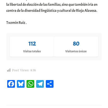
la libertad de elección de las familias, sino que también iría en
contra de la diversidad lingüística y cultural de Rioja Alavesa.
Txomin Ruiz .
112
80
Visitas totales
Visitantes únicos
Post Views:
838
Fa
Bl
W
Te
C
ce
ue
ha
le
o
bo
sk
ts
gr
m
ok
y
A
a
pa