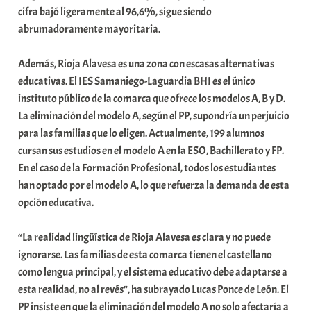
cifra bajó ligeramente al 96,6%, sigue siendo
abrumadoramente mayoritaria.
Además, Rioja Alavesa es una zona con escasas alternativas
educativas. El IES Samaniego-Laguardia BHI es el único
instituto público de la comarca que ofrece los modelos A, B y D.
La eliminación del modelo A, según el PP, supondría un perjuicio
para las familias que lo eligen. Actualmente, 199 alumnos
cursan sus estudios en el modelo A en la ESO, Bachillerato y FP.
En el caso de la Formación Profesional, todos los estudiantes
han optado por el modelo A, lo que refuerza la demanda de esta
opción educativa.
“La realidad lingüística de Rioja Alavesa es clara y no puede
ignorarse. Las familias de esta comarca tienen el castellano
como lengua principal, y el sistema educativo debe adaptarse a
esta realidad, no al revés”, ha subrayado Lucas Ponce de León. El
PP insiste en que la eliminación del modelo A no solo afectaría a