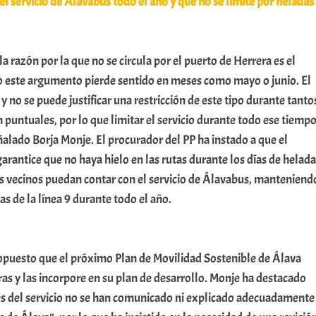
 el servicio de Álavabus todo el año y que no se limite por heladas
a razón por la que no se circula por el puerto de Herrera es el
ro este argumento pierde sentido en meses como mayo o junio. El
y no se puede justificar una restricción de este tipo durante tanto
 puntuales, por lo que limitar el servicio durante todo ese tiemp
eñalado Borja Monje. El procurador del PP ha instado a que el
garantice que no haya hielo en las rutas durante los días de helada
os vecinos puedan contar con el servicio de Álavabus, manteniend
as de la línea 9 durante todo el año.
opuesto que el próximo Plan de Movilidad Sostenible de Álava
s y las incorpore en su plan de desarrollo. Monje ha destacado
es del servicio no se han comunicado ni explicado adecuadamente