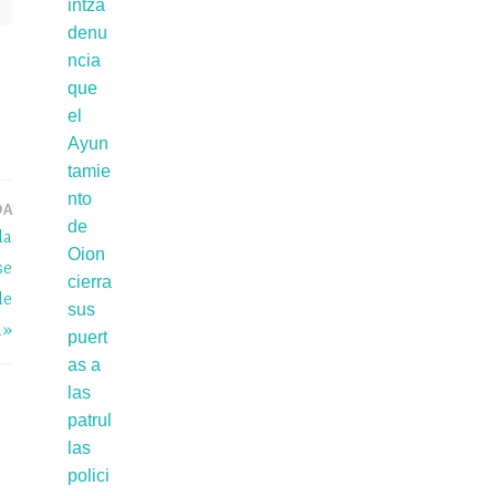
DA
la
se
de
n»