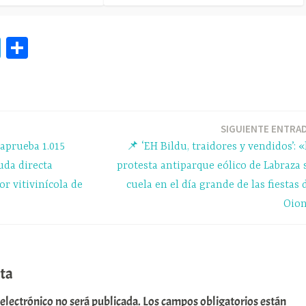
Te
C
le
o
gr
m
a
pa
m
rti
SIGUIENTE ENTRA
aprueba 1.015
📌 ‘EH Bildu, traidores y vendidos’: «
r
uda directa
protesta antiparque eólico de Labraza 
or vitivinícola de
cuela en el día grande de las fiestas 
Oio
ta
 electrónico no será publicada.
Los campos obligatorios están