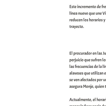
A
Este incremento de fre
r
línea nueve que une Vi
a
reducen los horarios y
trayecto.
b
a
r
E
El procurador en las J
r
perjuicio que sufren l
r
las frecuencias de la 
i
alaveses que utilizan e
se ven afectados por u
o
asegura Monje, quien 
x
a
Actualmente, el horari
K