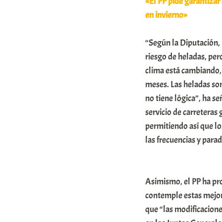
«El PP pide garantizar
en invierno»
“Según la Diputación, l
riesgo de heladas, pe
clima está cambiando, 
meses. Las heladas son
no tiene lógica”, ha s
servicio de carreteras 
permitiendo así que l
las frecuencias y parad
Asimismo, el PP ha pr
contemple estas mejora
que “las modificacion