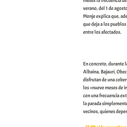
meses la frecuencia de
o
verano, del 1 de agost
m
Monje explica que, ade
u
que deja a los pueblo
entre los afectados.
n
i
t
a
En concreto, durante l
t
Albaina, Bajauri, Obe
e
disfrutan de una cobe
a
los «nueve meses de in
con una frecuencia ex
la parada simplemente
vecinos, quienes depen