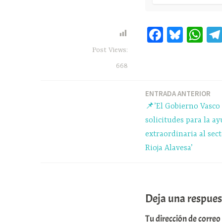
Fa
Bl
W
ce
ue
ha
Post Views:
bo
sk
ts
668
ok
y
A
pp
ENTRADA ANTERIOR
Navegación
📌’El Gobierno Vasco 
de
solicitudes para la ay
extraordinaria al sect
entradas
Rioja Alavesa’
Deja una respues
Tu dirección de correo