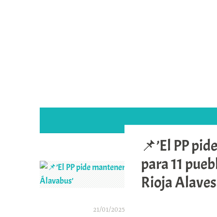
Saltar
al
contenido
📌’El PP pid
para 11 pueb
Rioja Alaves
21/01/2025