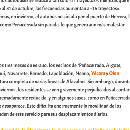
 los autobuses se reduce a tan solo «11 trayectos», mientras que 
o al 31 de octubre, las frecuencias aumentan a «16 trayectos».
más, en invierno, el autobús no circula por el puerto de Herrera, 
s como Peñacerrada sin parada, lo que genera aún más malestar
os tres meses de verano, los vecinos de *Peñacerrada, Argote,
curi, Navarrete, Bernedo, Lapoblación, Meano,
Yécora
y
Oion
rtura completa de varias líneas de Álavabus. Sin embargo, durant
vierno», los residentes se ven gravemente perjudicados al contar
tremadamente reducida, y en algunos casos, como en Peñacerrada
 desaparece. Esto dificulta enormemente la movilidad de los
den de este servicio para sus desplazamientos diarios.