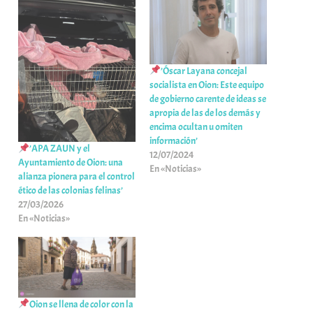
’Óscar Layana concejal
socialista en Oion: Este equipo
de gobierno carente de ideas se
apropia de las de los demás y
encima ocultan u omiten
información’
’APA ZAUN y el
12/07/2024
Ayuntamiento de Oion: una
En «Noticias»
alianza pionera para el control
ético de las colonias felinas’
27/03/2026
En «Noticias»
Oion se llena de color con la