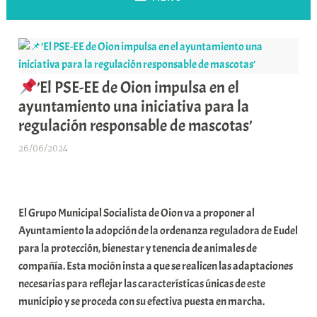
’El PSE-EE de Oion impulsa en el
ayuntamiento una iniciativa para la
regulación responsable de mascotas’
26/06/2024
A
r
a
b
El Grupo Municipal Socialista de Oion va a proponer al
a
Ayuntamiento la adopción de la ordenanza reguladora de Eudel
r
para la protección, bienestar y tenencia de animales de
E
compañía. Esta moción insta a que se realicen las adaptaciones
r
necesarias para reflejar las características únicas de este
r
municipio y se proceda con su efectiva puesta en marcha.
i