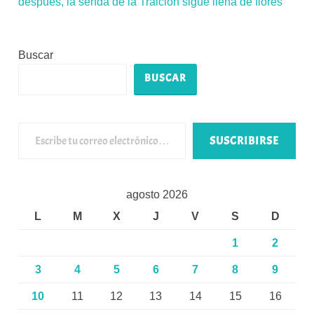
después, la senda de la Traición sigue llena de flores
Buscar
BUSCAR
Escribe tu correo electrónico…
SUSCRIBIRSE
agosto 2026
L
M
X
J
V
S
D
1
2
3
4
5
6
7
8
9
10
11
12
13
14
15
16