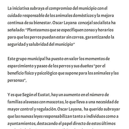
o
La iniciativa subraya el compromiso del municipio con el
x
cuidado responsable de los animales domésticos y la mejora
a
continua de su bienestar. Oscar Layana concejal socialista ha
K
señalado: “Planteamos que se especifiquen zonas y horarios
o
para que los perros puedan estar sin correa, garantizando la
m
seguridad y salubridad del municipio”
u
n
Este grupo municipal ha puesto en valor los momentos de
i
esparcimiento y paseo de los perros y sus dueños “por el
t
beneficio físico y psicológico que supone para los animales y las
a
personas”,
t
e
Y es que Según el Eustat, hay un aumento en el número de
a
familias alavesas con mascotas, lo que lleva a una necesidad de
mayor control y regulación. Oscar Layana, ha querido subrayar
que las nuevas leyes responsabilizan tanto a individuos como a
ayuntamientos, destacando el papel directo de estos últimos