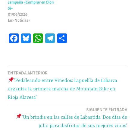
campaña «Comprar en Oion
Sí»
01/06/2026
En «Noticias»
Fa
Bl
W
Te
C
ce
ue
ha
le
o
bo
sk
ts
gr
m
ok
y
A
a
pa
Navegación
ENTRADA ANTERIOR
pp
m
rti
’Pedaleando entre Viñedos: Lapuebla de Labarca
r
de
organiza la primera marcha de Mountain Bike en
entradas
Rioja Alavesa’
SIGUIENTE ENTRADA
’Un brindis en las calles de Labastida: Dos días de
julio para disfrutar de sus mejores vinos’