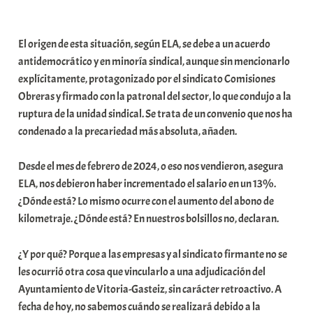
a
b
El origen de esta situación, según ELA, se debe a un acuerdo
a
antidemocrático y en minoría sindical, aunque sin mencionarlo
r
explícitamente, protagonizado por el sindicato Comisiones
E
Obreras y firmado con la patronal del sector, lo que condujo a la
r
ruptura de la unidad sindical. Se trata de un convenio que nos ha
r
condenado a la precariedad más absoluta, añaden.
i
o
Desde el mes de febrero de 2024, o eso nos vendieron, asegura
x
ELA, nos debieron haber incrementado el salario en un 13%.
a
¿Dónde está? Lo mismo ocurre con el aumento del abono de
K
kilometraje. ¿Dónde está? En nuestros bolsillos no, declaran.
o
m
¿Y por qué? Porque a las empresas y al sindicato firmante no se
u
les ocurrió otra cosa que vincularlo a una adjudicación del
n
Ayuntamiento de Vitoria-Gasteiz, sin carácter retroactivo. A
i
fecha de hoy, no sabemos cuándo se realizará debido a la
t