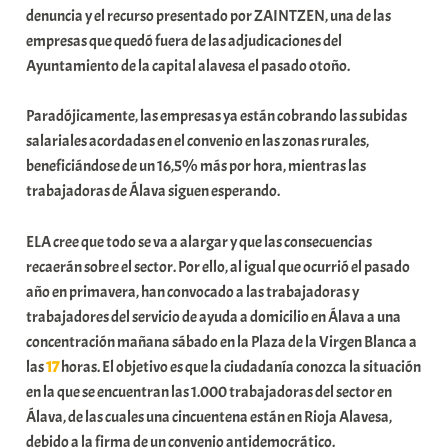
denuncia y el recurso presentado por ZAINTZEN, una de las
a
empresas que quedó fuera de las adjudicaciones del
t
Ayuntamiento de la capital alavesa el pasado otoño.
e
a
Paradójicamente, las empresas ya están cobrando las subidas
salariales acordadas en el convenio en las zonas rurales,
beneficiándose de un 16,5% más por hora, mientras las
trabajadoras de Álava siguen esperando.
ELA cree que todo se va a alargar y que las consecuencias
recaerán sobre el sector. Por ello, al igual que ocurrió el pasado
año en primavera, han convocado a las trabajadoras y
trabajadores del servicio de ayuda a domicilio en Álava a una
concentración mañana sábado en la Plaza de la Virgen Blanca a
las
17
horas. El objetivo es que la ciudadanía conozca la situación
en la que se encuentran las 1.000 trabajadoras del sector en
Álava, de las cuales una cincuentena están en Rioja Alavesa,
debido a la firma de un convenio antidemocrático.