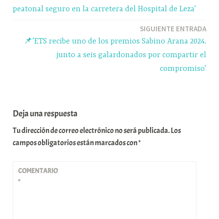
r
de
peatonal seguro en la carretera del Hospital de Leza’
entradas
SIGUIENTE ENTRADA
📌’ETS recibe uno de los premios Sabino Arana 2024,
junto a seis galardonados por compartir el
compromiso’
Deja una respuesta
Tu dirección de correo electrónico no será publicada.
Los
campos obligatorios están marcados con
*
COMENTARIO
*