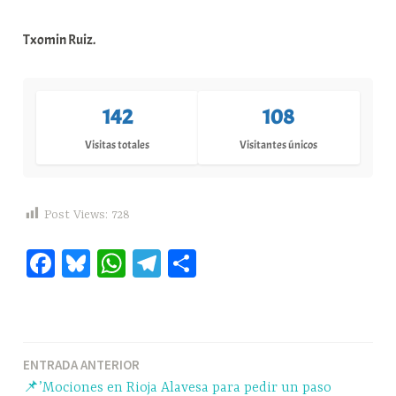
Txomin Ruiz.
142
108
Visitas totales
Visitantes únicos
Post Views:
728
Fa
Bl
W
Te
C
ce
ue
ha
le
o
bo
sk
ts
gr
m
ok
y
A
a
pa
Navegación
ENTRADA ANTERIOR
pp
m
rti
📌’Mociones en Rioja Alavesa para pedir un paso