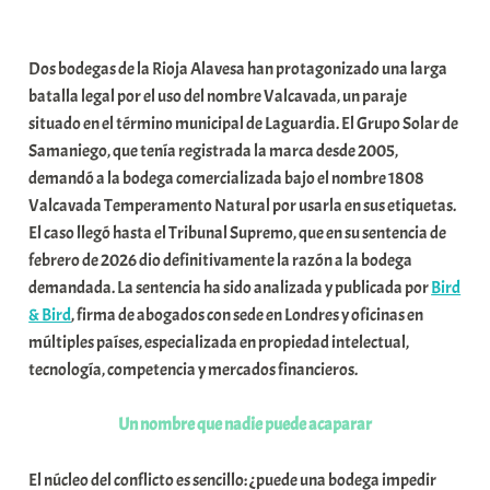
a
b
Dos bodegas de la Rioja Alavesa han protagonizado una larga
a
batalla legal por el uso del nombre Valcavada, un paraje
r
situado en el término municipal de Laguardia. El Grupo Solar de
E
Samaniego, que tenía registrada la marca desde 2005,
r
demandó a la bodega comercializada bajo el nombre 1808
r
Valcavada Temperamento Natural por usarla en sus etiquetas.
i
El caso llegó hasta el Tribunal Supremo, que en su sentencia de
o
febrero de 2026 dio definitivamente la razón a la bodega
x
demandada. La sentencia ha sido analizada y publicada por
Bird
a
& Bird
, firma de abogados con sede en Londres y oficinas en
K
múltiples países, especializada en propiedad intelectual,
o
tecnología, competencia y mercados financieros.
m
u
Un nombre que nadie puede acaparar
n
i
El núcleo del conflicto es sencillo: ¿puede una bodega impedir
t