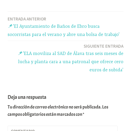
bo
sk
ts
gr
m
ok
y
A
a
pa
Navegación
ENTRADA ANTERIOR
pp
m
rti
📌’El Ayuntamiento de Baños de Ebro busca
r
de
socorristas para el verano y abre una bolsa de trabajo’
entradas
SIGUIENTE ENTRADA
📌’ELA moviliza al SAD de Álava tras seis meses de
lucha y planta cara a una patronal que ofrece cero
euros de subida’
Deja una respuesta
Tu dirección de correo electrónico no será publicada.
Los
campos obligatorios están marcados con
*