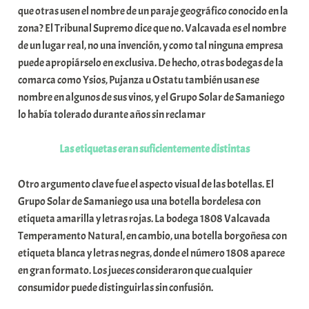
que otras usen el nombre de un paraje geográfico conocido en la
a
zona? El Tribunal Supremo dice que no. Valcavada es el nombre
t
de un lugar real, no una invención, y como tal ninguna empresa
e
puede apropiárselo en exclusiva. De hecho, otras bodegas de la
a
comarca como Ysios, Pujanza u Ostatu también usan ese
nombre en algunos de sus vinos, y el Grupo Solar de Samaniego
lo había tolerado durante años sin reclamar
nada.
Las etiquetas eran suficientemente
distintas
Otro argumento clave fue el aspecto visual de las botellas. El
Grupo Solar de Samaniego usa una botella bordelesa con
etiqueta amarilla y letras rojas. La bodega 1808 Valcavada
Temperamento Natural, en cambio, una botella borgoñesa con
etiqueta blanca y letras negras, donde el número 1808 aparece
en gran formato. Los jueces consideraron que cualquier
consumidor puede distinguirlas sin confusión.