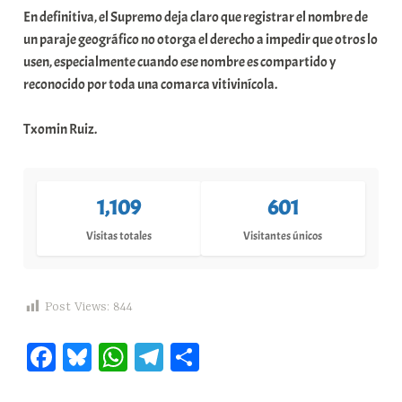
En definitiva, el Supremo deja claro que registrar el nombre de
un paraje geográfico no otorga el derecho a impedir que otros lo
usen, especialmente cuando ese nombre es compartido y
reconocido por toda una comarca vitivinícola.
Txomin Ruiz.
1,109
601
Visitas totales
Visitantes únicos
Post Views:
844
Fa
Bl
W
Te
C
ce
ue
ha
le
o