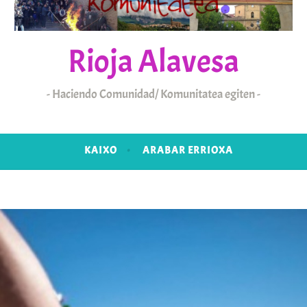
Rioja Alavesa
Haciendo Comunidad/ Komunitatea egiten
KAIXO
ARABAR ERRIOXA