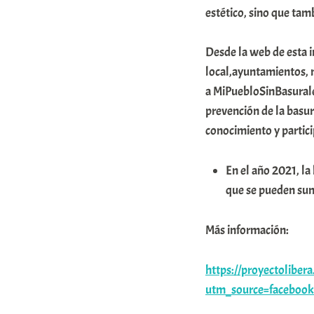
estético, sino que ta
Desde la web de esta in
local,ayuntamientos, 
a MiPuebloSinBasuralez
prevención de la basur
conocimiento y partic
En el año 2021, la
que se pueden suma
Más información:
https://proyectoliber
utm_source=faceboo