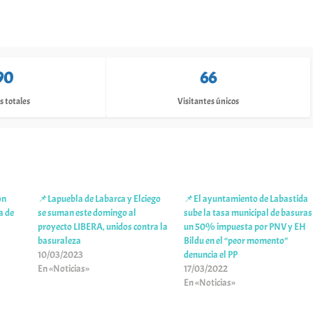
90
66
s totales
Visitantes únicos
on
📌Lapuebla de Labarca y Elciego
📌El ayuntamiento de Labastida
a de
se suman este domingo al
sube la tasa municipal de basuras
proyecto LIBERA, unidos contra la
un 50% impuesta por PNV y EH
basuraleza
Bildu en el “peor momento”
10/03/2023
denuncia el PP
En «Noticias»
17/03/2022
En «Noticias»