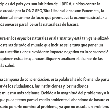
ipios del país y es una iniciativa de LIBERA, unidos contra la
to creado por la ONG SEO/BirdLife en alianza con Ecoembes, la
iental sin ánimo de lucro que promueve la economía circular a
 los envases para liberar la naturaleza de basura.
ra en los espacios naturales es alarmante y está tan generalizad
costeros de todo el mundo que incluso se le tuvo que poner un
ta cuestión tiene un evidente impacto negativo en la conservació
equieren estudios que cuantifiquen y analicen el alcance de las
 la salud.
 campaña de concienciación, esta palabra ha ido formando part
r de los ciudadanos, las instituciones y los medios de
 muestra más adelante. Debido a la magnitud del problema y a l
que puede tener para el medio ambiente el abandono de basura e
cesario ponerle nombre al problema, ya que no es solo un problem