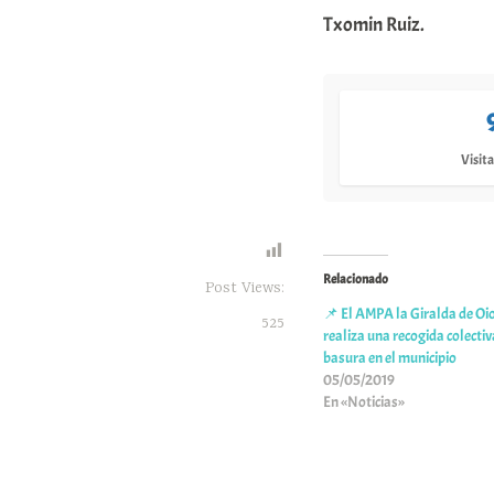
Txomin Ruiz.
Visita
Relacionado
Post Views:
📌 El AMPA la Giralda de Oi
525
realiza una recogida colectiv
basura en el municipio
05/05/2019
En «Noticias»