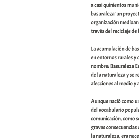
a casi quinientos munic
a
basuraleza’ un proyec
t
organización medioamb
e
través del reciclaje de
a
La acumulación de basu
en entornos rurales y 
nombre: Basuraleza Es
de la naturaleza y se r
afecciones al medio y a
Aunque nació como una
del vocabulario popula
comunicación, como se
graves consecuencias 
la naturaleza, era ne