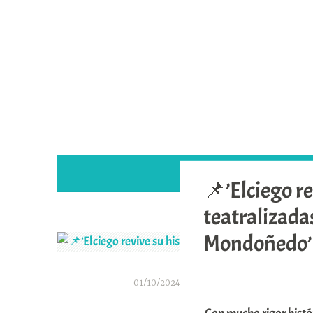
Saltar
al
contenido
📌’Elciego re
teatralizadas
Mondoñedo’
01/10/2024
A