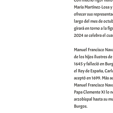
Con mucho rigor histó
r
María Martínez-Losa y 
a
ofrecer sus representac
largo del mes de octu
b
girará en torno a la f
a
2024 se celebra el cua
r
E
Manuel Francisco Nava
r
de los hijos ilustres d
r
1645 y falleció en Bu
i
el Rey de España, Carl
aceptó en 1699. Más ad
o
Manuel Francisco Nava
x
Papa Clemente XI lo n
a
arzobispal hasta su mu
K
Burgos.
o