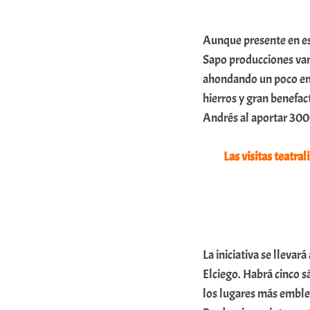
m
u
Aunque presente en es
Sapo producciones van
n
ahondando un poco en 
i
hierros y gran benefact
t
Andrés al aportar 30
a
t
Las visitas teatra
e
a
La iniciativa se lleva
Elciego. Habrá cinco s
los lugares más emblem