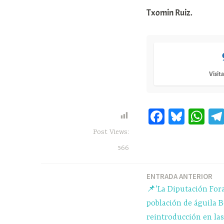
Txomin Ruiz.
Visita
Fa
Bl
W
ce
ue
ha
Post Views:
bo
sk
ts
566
ok
y
A
pp
ENTRADA ANTERIOR
Navegación
📌’La Diputación Fora
de
población de águila B
reintroducción en la