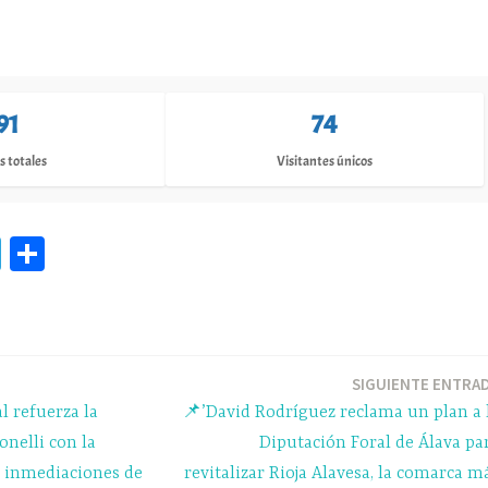
91
74
s totales
Visitantes únicos
Te
C
le
o
gr
m
a
pa
m
rti
SIGUIENTE ENTRA
l refuerza la
📌’David Rodríguez reclama un plan a 
r
onelli con la
Diputación Foral de Álava pa
s inmediaciones de
revitalizar Rioja Alavesa, la comarca m