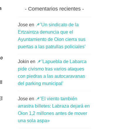
,
a
Comentarios recientes
Jose
en
📌’Un sindicato de la
Ertzaintza denuncia que el
Ayuntamiento de Oion cierra sus
puertas a las patrullas policiales’
no
Jokin
en
📌’Lapuebla de Labarca
pide civismo tras varios ataques
con piedras a las autocaravanas
II
del parking municipal’
El
Jose
en
📌’El viento también
arrastra billetes: Labraza dejará en
Oion 1,2 millones antes de mover
una sola aspa»