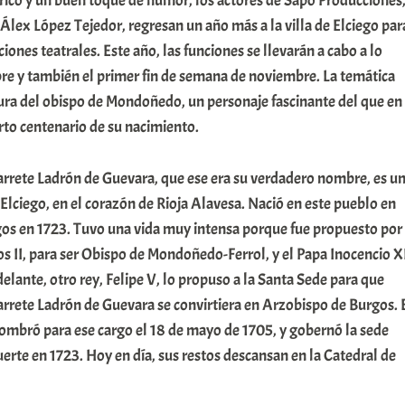
rico y un buen toque de humor, los actores de Sapo Producciones
Álex López Tejedor, regresan un año más a la villa de Elciego par
iones teatrales. Este año, las funciones se llevarán a cabo a lo
bre y también el primer fin de semana de noviembre. La temática
igura del obispo de Mondoñedo, un personaje fascinante del que en
rto centenario de su nacimiento.
rrete Ladrón de Guevara, que ese era su verdadero nombre, es u
e Elciego, en el corazón de Rioja Alavesa. Nació en este pueblo en
rgos en 1723. Tuvo una vida muy intensa porque fue propuesto por
os II, para ser Obispo de Mondoñedo-Ferrol, y el Papa Inocencio X
elante, otro rey, Felipe V, lo propuso a la Santa Sede para que
rrete Ladrón de Guevara se convirtiera en Arzobispo de Burgos. 
ombró para ese cargo el 18 de mayo de 1705, y gobernó la sede
erte en 1723. Hoy en día, sus restos descansan en la Catedral de