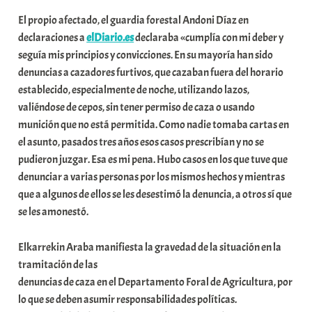
El propio afectado, el guardia forestal Andoni Díaz en
declaraciones a
elDiario.es
declaraba «cumplía con mi deber y
seguía mis principios y convicciones. En su mayoría han sido
denuncias a cazadores furtivos, que cazaban fuera del horario
establecido, especialmente de noche, utilizando lazos,
valiéndose de cepos, sin tener permiso de caza o usando
munición que no está permitida. Como nadie tomaba cartas en
el asunto, pasados tres años esos casos prescribían y no se
pudieron juzgar. Esa es mi pena. Hubo casos en los que tuve que
denunciar a varias personas por los mismos hechos y mientras
que a algunos de ellos se les desestimó la denuncia, a otros sí que
se les amonestó.
Elkarrekin Araba manifiesta la gravedad de la situación en la
tramitación de las
denuncias de caza en el Departamento Foral de Agricultura, por
lo que se deben asumir responsabilidades políticas.