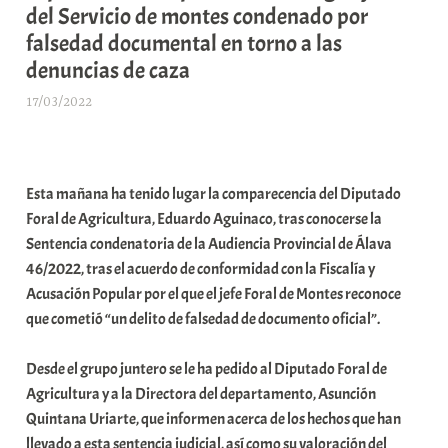
del Servicio de montes condenado por
falsedad documental en torno a las
denuncias de caza
17/03/2022
A
r
a
b
Esta mañana ha tenido lugar la comparecencia del Diputado
a
Foral de Agricultura, Eduardo Aguinaco, tras conocerse la
r
Sentencia condenatoria de la Audiencia Provincial de Álava
E
46/2022, tras el acuerdo de conformidad con la Fiscalía y
r
Acusación Popular por el que el jefe Foral de Montes reconoce
r
que cometió “un delito de falsedad de documento oficial”.
i
o
Desde el grupo juntero se le ha pedido al Diputado Foral de
x
Agricultura y a la Directora del departamento, Asunción
a
Quintana Uriarte, que informen acerca de los hechos que han
K
llevado a esta sentencia judicial, así como su valoración del