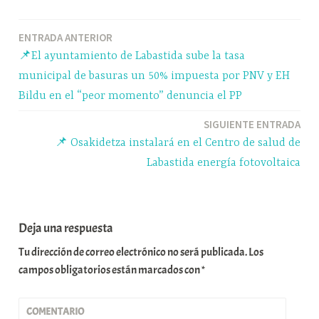
bo
sk
ts
gr
m
ok
y
A
a
pa
Navegación
ENTRADA ANTERIOR
pp
m
rti
📌El ayuntamiento de Labastida sube la tasa
r
de
municipal de basuras un 50% impuesta por PNV y EH
entradas
Bildu en el “peor momento” denuncia el PP
SIGUIENTE ENTRADA
📌 Osakidetza instalará en el Centro de salud de
Labastida energía fotovoltaica
Deja una respuesta
Tu dirección de correo electrónico no será publicada.
Los
campos obligatorios están marcados con
*
COMENTARIO