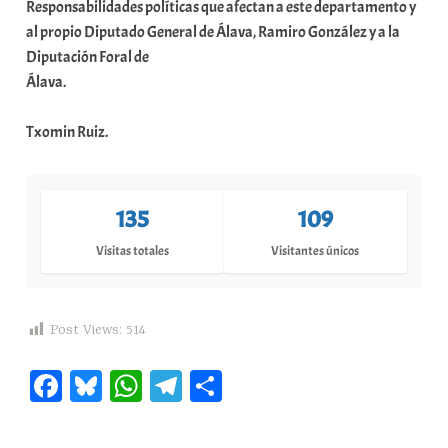
Responsabilidades políticas que afectan a este departamento y
al propio Diputado General de Álava, Ramiro González y a la
Diputación Foral de
Álava.
Txomin Ruiz.
135
109
Visitas totales
Visitantes únicos
Post Views:
514
Fa
Bl
W
Te
C
ce
ue
ha
le
o