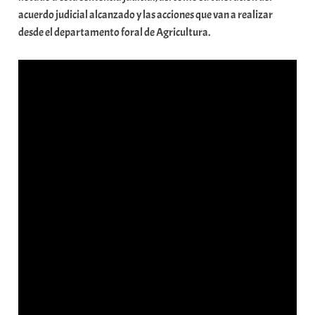
o
acuerdo judicial alcanzado y las acciones que van a realizar
m
desde el departamento foral de Agricultura.
u
n
i
t
a
t
e
a