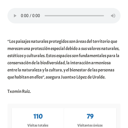
a
t
e
a
“Los paisajes naturales protegidos son áreas del territorio que
merecen una protección especial debido a sus valores naturales,
estéticos y culturales. Estos espacios son fundamentales para la
conservación de la biodiversidad, la interacción armoniosa
entre la naturaleza y la cultura, y el bienestar de las personas
que habitan en ellos”, asegura Juantxo López de Uralde.
Txomin Ruiz.
110
79
Visitas totales
Visitantes únicos