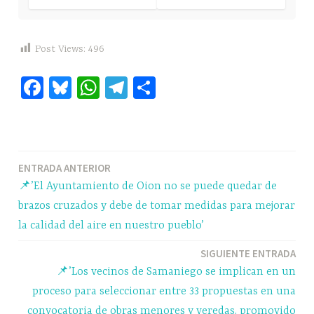
Post Views:
496
Fa
Bl
W
Te
C
ce
ue
ha
le
o
bo
sk
ts
gr
m
ok
y
A
a
pa
Navegación
ENTRADA ANTERIOR
pp
m
rti
📌’El Ayuntamiento de Oion no se puede quedar de
r
de
brazos cruzados y debe de tomar medidas para mejorar
entradas
la calidad del aire en nuestro pueblo’
SIGUIENTE ENTRADA
📌’Los vecinos de Samaniego se implican en un
proceso para seleccionar entre 33 propuestas en una
convocatoria de obras menores y veredas, promovido