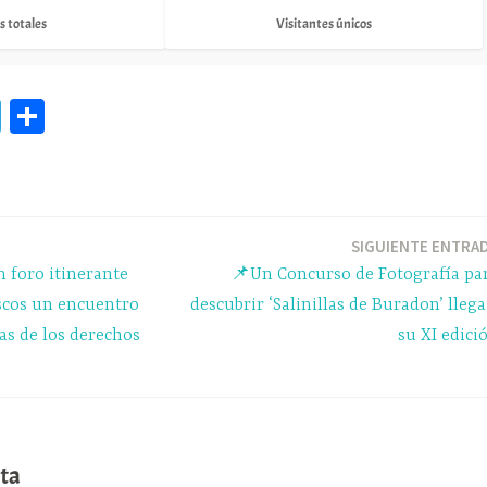
s totales
Visitantes únicos
Te
C
le
o
gr
m
a
pa
m
rti
SIGUIENTE ENTRA
n foro itinerante
📌Un Concurso de Fotografía pa
r
scos un encuentro
descubrir ‘Salinillas de Buradon’ llega
as de los derechos
su XI edici
ta