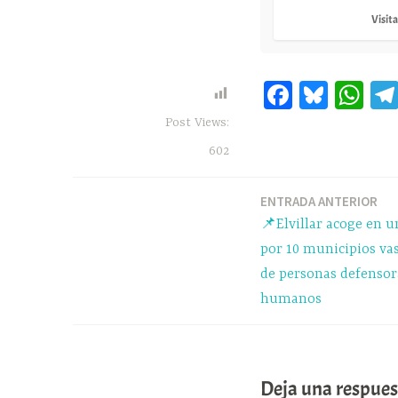
Visita
Fa
Bl
W
ce
ue
ha
Post Views:
bo
sk
ts
602
ok
y
A
pp
ENTRADA ANTERIOR
Navegación
📌Elvillar acoge en u
de
por 10 municipios va
de personas defensor
entradas
humanos
Deja una respues