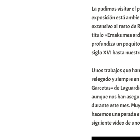
A
La pudimos visitar el 
r
exposición está ambien
a
extensivo al resto de 
titulo «Emakumea ardog
b
profundiza un poquito 
a
siglo XVI hasta nuestro
r
E
Unos trabajos que han
r
relegado y siempre en 
r
Garcetas» de Laguardi
i
aunque nos han asegur
durante este mes. Muy
o
hacemos una parada en
x
siguiente video de un
a
K