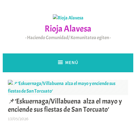
Saltar
al
contenido
Rioja Alavesa
Haciendo Comunidad/ Komunitatea egiten
MENÚ
📌’Eskuernaga/Villabuena alza el mayo y
enciende sus fiestas de San Torcuato’
13/05/2026
A
r
a