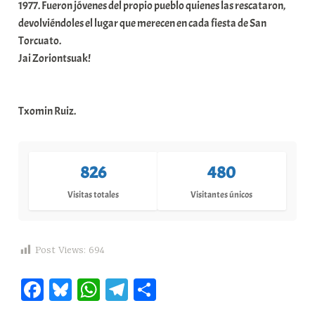
1977. Fueron jóvenes del propio pueblo quienes las rescataron,
devolviéndoles el lugar que merecen en cada fiesta de San
Torcuato.
Jai Zoriontsuak!
Txomin Ruiz.
826
480
Visitas totales
Visitantes únicos
Post Views:
694
Fa
Bl
W
Te
C
ce
ue
ha
le
o