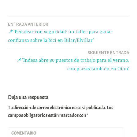
bo
sk
ts
gr
m
ok
y
A
a
pa
Navegación
ENTRADA ANTERIOR
pp
m
rti
📌’Pedalear con seguridad: un taller para ganar
r
de
confianza sobre la bici en Bilar/Elvillar’
entradas
SIGUIENTE ENTRADA
📌’Indesa abre 80 puestos de trabajo para el verano,
con plazas también en Oion’
Deja una respuesta
Tu dirección de correo electrónico no será publicada.
Los
campos obligatorios están marcados con
*
COMENTARIO