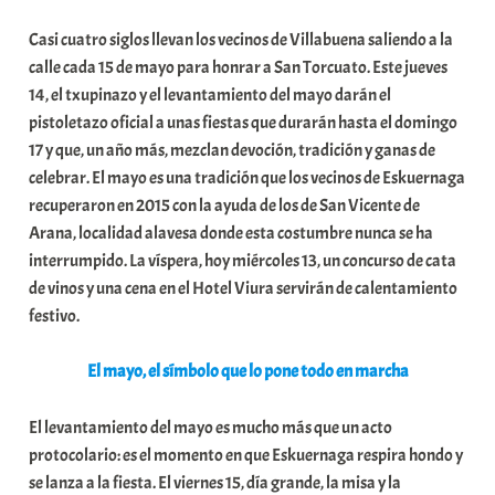
b
Casi cuatro siglos llevan los vecinos de Villabuena saliendo a la
a
calle cada 15 de mayo para honrar a San Torcuato. Este jueves
r
14, el txupinazo y el levantamiento del mayo darán el
E
pistoletazo oficial a unas fiestas que durarán hasta el domingo
r
17 y que, un año más, mezclan devoción, tradición y ganas de
r
celebrar. El mayo es una tradición que los vecinos de Eskuernaga
i
recuperaron en 2015 con la ayuda de los de San Vicente de
o
Arana, localidad alavesa donde esta costumbre nunca se ha
x
interrumpido. La víspera, hoy miércoles 13, un concurso de cata
a
de vinos y una cena en el Hotel Viura servirán de calentamiento
K
festivo.
o
m
El mayo, el símbolo que lo pone todo en marcha
u
n
El levantamiento del mayo es mucho más que un acto
i
protocolario: es el momento en que Eskuernaga respira hondo y
t
se lanza a la fiesta. El viernes 15, día grande, la misa y la
a