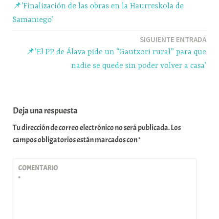
📌’Finalización de las obras en la Haurreskola de
r
de
Samaniego’
entradas
SIGUIENTE ENTRADA
📌’El PP de Álava pide un “Gautxori rural” para que
nadie se quede sin poder volver a casa’
Deja una respuesta
Tu dirección de correo electrónico no será publicada.
Los
campos obligatorios están marcados con
*
COMENTARIO
*