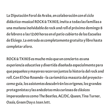
a
b
La Diputación Foral de Araba, en colaboración con el ciclo
a
didáctico-musical ROCK & TXIKIS, invita a todas las familias a
r
una mañana inolvidable de rock and roll el próximo domingo 8
E
de febrero a las 12:00 horas en el patio cubierto de las Escuelas
r
de Elciego. La entrada es completamente gratuita y libre hasta
r
completar aforo.
i
o
ROCK & TXIKIS es mucho más que un concierto: es una
x
experiencia educativa y divertida diseñada especialmente para
a
que pequeños y mayores recorran juntos la historia del rock and
K
roll. Con El Oso Rosendo –la carismática mascota del proyecto–
o
como guía, los asistentes descubrirán los orígenes, los grandes
m
protagonistas y las anécdotas más curiosas de clásicos
u
imperecederos como The Beatles, AC/DC, Queen, Tina Turner,
n
Oasis, Green Day o Joan Jett.
i
t