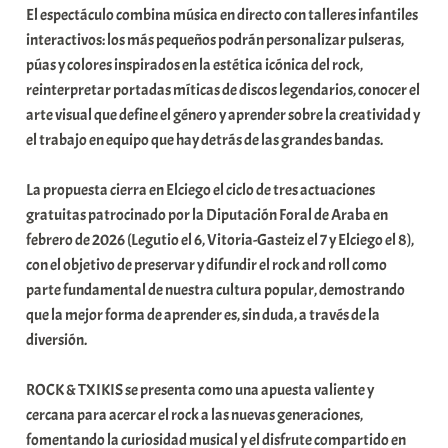
El espectáculo combina música en directo con talleres infantiles
a
interactivos: los más pequeños podrán personalizar pulseras,
t
púas y colores inspirados en la estética icónica del rock,
e
reinterpretar portadas míticas de discos legendarios, conocer el
a
arte visual que define el género y aprender sobre la creatividad y
el trabajo en equipo que hay detrás de las grandes bandas.
La propuesta cierra en Elciego el ciclo de tres actuaciones
gratuitas patrocinado por la Diputación Foral de Araba en
febrero de 2026 (Legutio el 6, Vitoria-Gasteiz el 7 y Elciego el 8),
con el objetivo de preservar y difundir el rock and roll como
parte fundamental de nuestra cultura popular, demostrando
que la mejor forma de aprender es, sin duda, a través de la
diversión.
ROCK & TXIKIS se presenta como una apuesta valiente y
cercana para acercar el rock a las nuevas generaciones,
fomentando la curiosidad musical y el disfrute compartido en