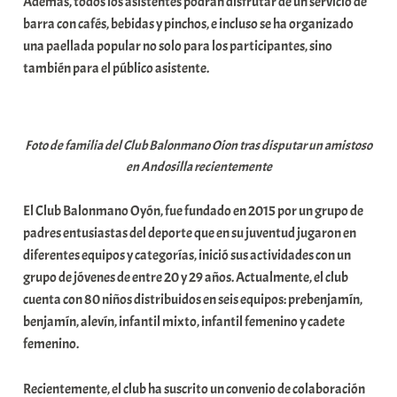
Además, todos los asistentes podrán disfrutar de un servicio de
barra con cafés, bebidas y pinchos, e incluso se ha organizado
una paellada popular no solo para los participantes, sino
también para el público asistente.
Foto de familia del Club Balonmano Oion tras disputar un amistoso
en Andosilla recientemente
El Club Balonmano Oyón, fue fundado en 2015 por un grupo de
padres entusiastas del deporte que en su juventud jugaron en
diferentes equipos y categorías, inició sus actividades con un
grupo de jóvenes de entre 20 y 29 años. Actualmente, el club
cuenta con 80 niños distribuidos en seis equipos: prebenjamín,
benjamín, alevín, infantil mixto, infantil femenino y cadete
femenino.
Recientemente, el club ha suscrito un convenio de colaboración