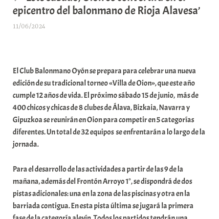
epicentro del balonmano de Rioja Alavesa’
11/06/2024
A
r
a
b
El Club Balonmano Oyón se prepara para celebrar una nueva
a
edición de su tradicional torneo «Villa de Oion», que este año
r
cumple 12 años de vida. El próximo sábado 15 de junio, más de
E
400 chicos y chicas de 8 clubes de Álava, Bizkaia, Navarra y
r
Gipuzkoa se reunirán en Oion para competir en 5 categorías
r
diferentes. Un total de 32 equipos se enfrentarán a lo largo de la
i
jornada.
o
x
Para el desarrollo de las actividades a partir de las 9 de la
a
mañana, además del Frontón Arroyo 1°, se dispondrá de dos
K
pistas adicionales: una en la zona de las piscinas y otra en la
o
barriada contigua. En esta pista última se jugará la primera
m
fase de la categoría alevín. Todos los partidos tendrán una