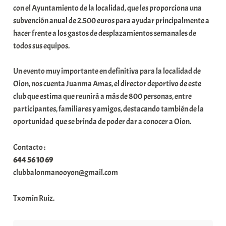
con el Ayuntamiento de la localidad, que les proporciona una
subvención anual de 2.500 euros para ayudar principalmente a
hacer frente a los gastos de desplazamientos semanales de
todos sus equipos.
Un evento muy importante en definitiva para la localidad de
Oion, nos cuenta Juanma Amas, el director deportivo de este
club que estima que reunirá a más de 800 personas, entre
participantes, familiares y amigos, destacando también de la
oportunidad que se brinda de poder dar a conocer a Oion.
Contacto :
644 56 10 69
clubbalonmanooyon@gmail.com
Txomin Ruiz.