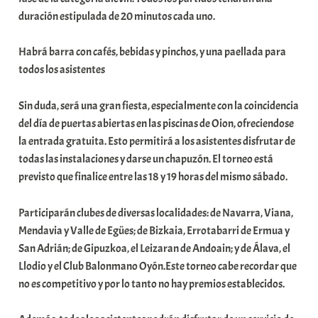
u
duración estipulada de 20 minutos cada uno.
n
i
Habrá barra con cafés, bebidas y pinchos, y una paellada para
t
todos los asistentes
a
t
Sin duda, será una gran fiesta, especialmente con la coincidencia
e
del día de puertas abiertas en las piscinas de Oion, ofreciendose
a
la entrada gratuita. Esto permitirá a los asistentes disfrutar de
todas las instalaciones y darse un chapuzón. El torneo está
previsto que finalice entre las 18 y 19 horas del mismo sábado.
Participarán clubes de diversas localidades: de Navarra, Viana,
Mendavia y Valle de Egües; de Bizkaia, Errotabarri de Ermua y
San Adrián; de Gipuzkoa, el Leizaran de Andoain; y de Álava, el
Llodio y el Club Balonmano Oyón.Este torneo cabe recordar que
no es competitivo y por lo tanto no hay premios establecidos.