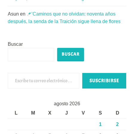
Asun
en
📌’Caminos que no olvidan: noventa años
después, la senda de la Traición sigue llena de flores
Buscar
BUSCAR
Escribe tu correo electrónico…
SUSCRIBIRSE
agosto 2026
L
M
X
J
V
S
D
1
2