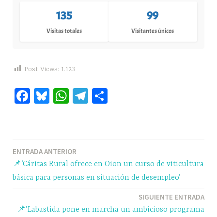
135
99
Visitas totales
Visitantes únicos
Post Views:
1.123
Fa
Bl
W
Te
C
ce
ue
ha
le
o
bo
sk
ts
gr
m
ok
y
A
a
pa
Navegación
ENTRADA ANTERIOR
pp
m
rti
📌’Cáritas Rural ofrece en Oion un curso de viticultura
r
de
básica para personas en situación de desempleo’
entradas
SIGUIENTE ENTRADA
📌’Labastida pone en marcha un ambicioso programa