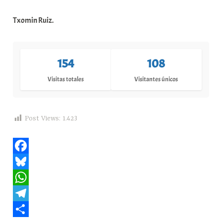
a
Txomin Ruiz.
t
e
a
154
108
Visitas totales
Visitantes únicos
Post Views:
1.423
F
a
B
c
l
W
e
u
h
T