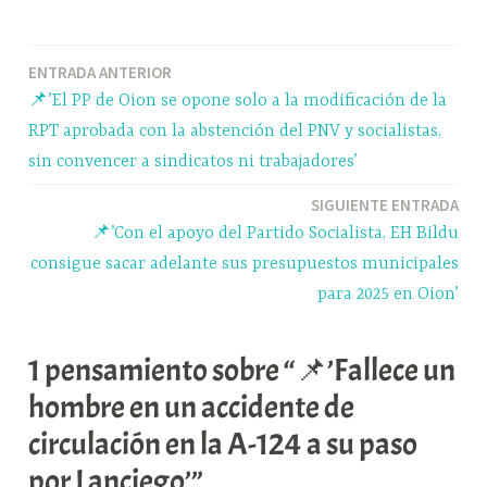
b
e
a
e
C
o
s
t
l
o
Navegación
ENTRADA ANTERIOR
o
k
s
e
m
📌’El PP de Oion se opone solo a la modificación de la
k
y
A
g
p
de
RPT aprobada con la abstención del PNV y socialistas,
p
r
a
entradas
sin convencer a sindicatos ni trabajadores’
p
a
r
SIGUIENTE ENTRADA
m
t
📌’Con el apoyo del Partido Socialista, EH Bildu
i
consigue sacar adelante sus presupuestos municipales
r
para 2025 en Oion’
1 pensamiento sobre “📌’Fallece un
hombre en un accidente de
circulación en la A-124 a su paso
por Lanciego’”