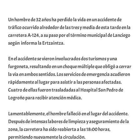
a
b
Un hombre de 32 años ha perdido la vida en un accidente de
a
tráfico ocurrido alrededor de las tres y media de esta tarde en la
r
carretera A-124, a su paso por el término municipal de Lanciego
E
según informa la Ertzaintza.
r
r
En el accidente se vieron involucrados dos turismos y una
i
furgoneta, resultando en un choque múltiple que obligó a cerrar
o
la vía en ambos sentidos. Los servicios de emergencia acudieron
x
rápidamente al lugar para asistir a las personas afectadas.
a
Cuatro de ellas fueron trasladadas al Hospital San Pedro de
K
Logroño para recibir atención médica.
o
m
Lamentablemente, el hombre falleció en el lugar del accidente.
u
Después de intensas labores de limpieza y aseguramiento de la
n
zona, la carretera ha sido reabierta a las 18:00 horas,
i
permitiendo nuevamente la circulación.
t