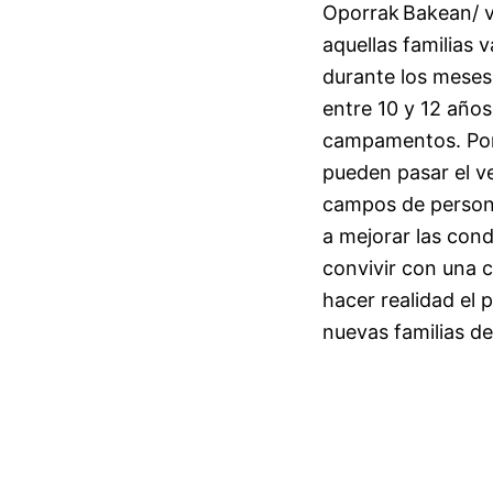
Oporrak
Bakean
/ 
r
aquellas familias 
a
durante los meses
b
entre 10 y 12 años 
a
campamentos. Por
r
pueden pasar el ve
E
campos de personas
a mejorar las cond
r
convivir con una c
r
hacer realidad el 
i
nuevas familias de
o
x
a
K
o