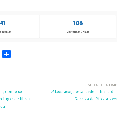
141
106
s totales
Visitantes únicos
Te
C
le
o
gr
m
a
pa
m
rti
SIGUIENTE ENTRA
s, donde se
📌Leza acoge esta tarde la fiesta de 
r
 lugar de libros.
Korrika de Rioja Alave
ion