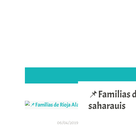
Saltar
al
contenido
📌Familias d
saharauis
06/04/2019
A