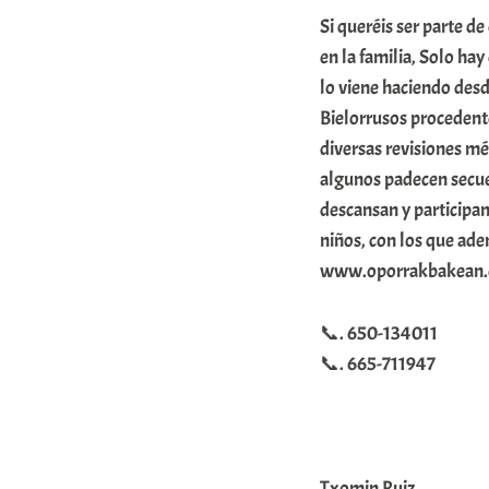
m
Si queréis ser parte d
en la familia, Solo hay
u
lo viene haciendo desd
n
Bielorrusos procedent
i
diversas revisiones m
t
algunos padecen secuel
a
descansan y participan
t
niños, con los que ad
e
www.oporrakbakean.
a
📞. 650-134011
📞. 665-711947
Txomin Ruiz.