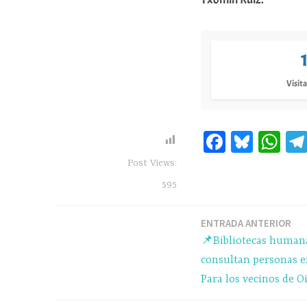
Visita
Fa
Bl
W
ce
ue
ha
Post Views:
bo
sk
ts
595
ok
y
A
pp
ENTRADA ANTERIOR
Navegación
📌Bibliotecas humana
de
consultan personas en
Para los vecinos de O
entradas