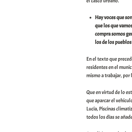
el casco urbano.
o
m
Hay voces que son
u
que los que vamos 
compra somos gent
n
los de los pueblos
i
t
En el texto que preced
a
residentes en el munici
t
mismo a trabajar, por 
e
a
Que en virtud de lo es
que aparcar el vehícul
Lucía, Piscinas climat
todos los días se añad