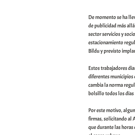
A
r
De momento se ha llev
a
de publicidad más allá
sector servicios y soc
b
estacionamiento regul
a
Bildu y previsto implan
r
E
Estos trabajadores di
r
diferentes municipios d
r
cambia la norma regul
i
bolsillo todos los días
o
Por este motivo, algu
x
firmas, solicitando al
a
que durante las horas 
K