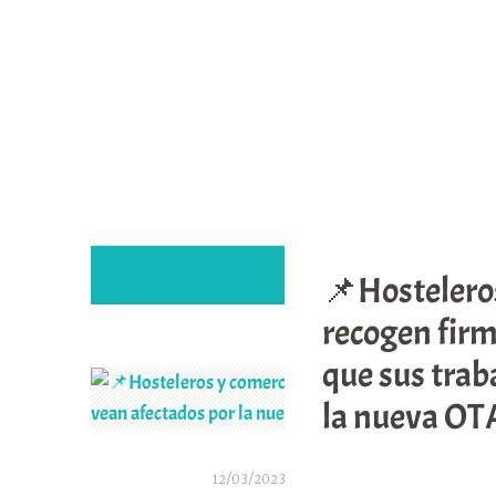
Saltar
al
contenido
📌Hostelero
recogen fir
que sus trab
la nueva OT
12/03/2023