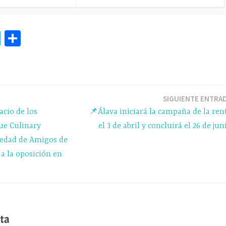
Te
C
le
o
gr
m
a
pa
m
rti
SIGUIENTE ENTRA
acio de los
📌Álava iniciará la campaña de la ren
r
ue Culinary
el 3 de abril y concluirá el 26 de jun
ciedad de Amigos de
a la oposición en
ta