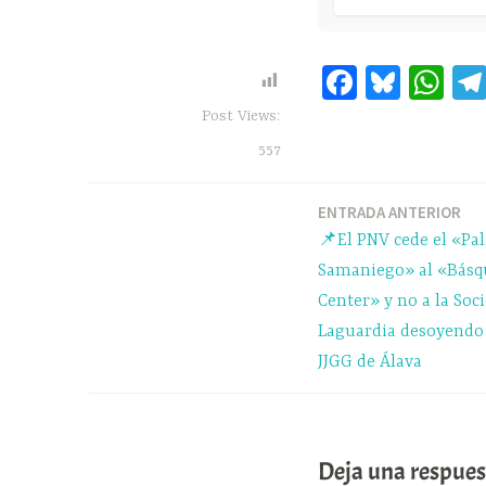
Fa
Bl
W
ce
ue
ha
Post Views:
bo
sk
ts
557
ok
y
A
pp
ENTRADA ANTERIOR
Navegación
📌El PNV cede el «Pal
de
Samaniego» al «Básq
Center» y no a la So
entradas
Laguardia desoyendo 
JJGG de Álava
Deja una respues