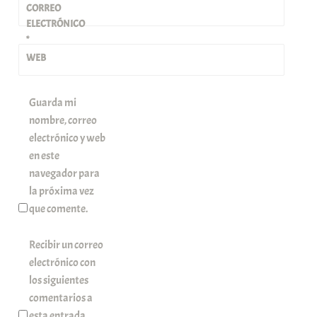
CORREO
ELECTRÓNICO
*
WEB
Guarda mi
nombre, correo
electrónico y web
en este
navegador para
la próxima vez
que comente.
Recibir un correo
electrónico con
los siguientes
comentarios a
esta entrada.