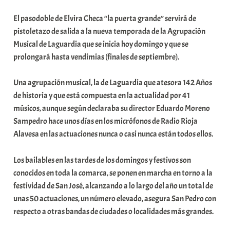
b
El pasodoble de Elvira Checa “la puerta grande” servirá de
a
pistoletazo de salida a la nueva temporada de la Agrupación
r
Musical de Laguardia que se inicia hoy domingo y que se
E
prolongará hasta vendimias (finales de septiembre).
r
r
Una agrupación musical, la de Laguardia que atesora 142 Años
i
de historia y que está compuesta en la actualidad por 41
o
músicos, aunque según declaraba su director Eduardo Moreno
x
Sampedro hace unos días en los micrófonos de Radio Rioja
a
Alavesa en las actuaciones nunca o casi nunca están todos ellos.
K
o
Los bailables en las tardes de los domingos y festivos son
m
conocidos en toda la comarca, se ponen en marcha en torno a la
u
festividad de San José, alcanzando a lo largo del año un total de
n
unas 50 actuaciones, un número elevado, asegura San Pedro con
i
respecto a otras bandas de ciudades o localidades más grandes.
t
a