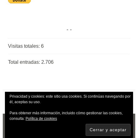
Visitas totales:
6
Total entradas:
2.706
Privacidad y cookies: este sitio usa cookies. Si continúas navegando por
él, aceptas su uso.
Para obtener más información, incluido cómo gestionar las cookies,
consulta:
Política de cookies
CREADO CON WORDPRESS
|
TEMA: DARA
POR
AUTOMATTIC
.