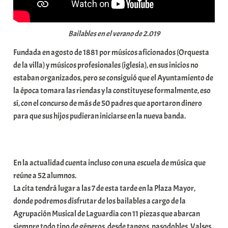
Bailables en el verano de 2.019
Fundada en agosto de 1881 por músicos aficionados (Orquesta
de la villa) y músicos profesionales (iglesia), en sus inicios no
estaban organizados, pero se consiguió que el Ayuntamiento de
la época tomara las riendas y la constituyese formalmente, eso
sí, con el concurso de más de 50 padres que aportaron dinero
para que sus hijos pudieran iniciarse en la nueva banda.
En la actualidad cuenta incluso con una escuela de música que
reúne a 52 alumnos.
La cita tendrá lugar a las 7 de esta tarde en la Plaza Mayor,
donde podremos disfrutar de los bailables a cargo de la
Agrupación Musical de Laguardia con 11 piezas que abarcan
siempre todo tipo de géneros, desde tangos, pasodobles, Valses,