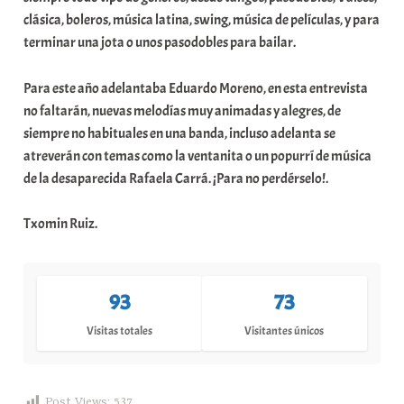
clásica, boleros, música latina, swing, música de películas, y para
terminar una jota o unos pasodobles para bailar.
Para este año adelantaba Eduardo Moreno, en esta entrevista
no faltarán, nuevas melodías muy animadas y alegres, de
siempre no habituales en una banda, incluso adelanta se
atreverán con temas como la ventanita o un popurrí de música
de la desaparecida Rafaela Carrá. ¡Para no perdérselo!.
Txomin Ruiz.
93
73
Visitas totales
Visitantes únicos
Post Views:
537