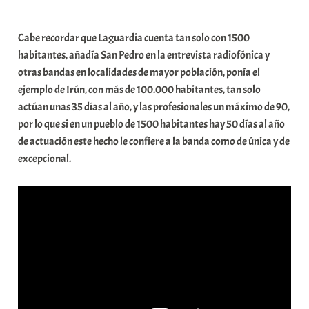
t
e
Cabe recordar que Laguardia cuenta tan solo con 1500
a
habitantes, añadía San Pedro en la entrevista radiofónica y
otras bandas en localidades de mayor población, ponía el
ejemplo de Irún, con más de 100.000 habitantes, tan solo
actúan unas 35 días al año, y las profesionales un máximo de 90,
por lo que si en un pueblo de 1500 habitantes hay 50 días al año
de actuación este hecho le confiere a la banda como de única y de
excepcional.