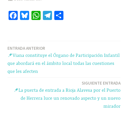
Fa
Bl
W
Te
C
ce
ue
ha
le
o
bo
sk
ts
gr
m
ok
y
A
a
pa
Navegación
ENTRADA ANTERIOR
pp
m
rti
📌Viana constituye el Órgano de Participación Infantil
r
de
que abordará en el ámbito local todas las cuestiones
entradas
que les afecten
SIGUIENTE ENTRADA
📌La puerta de entrada a Rioja Alavesa por el Puerto
de Herrera luce un renovado aspecto y un nuevo
mirador