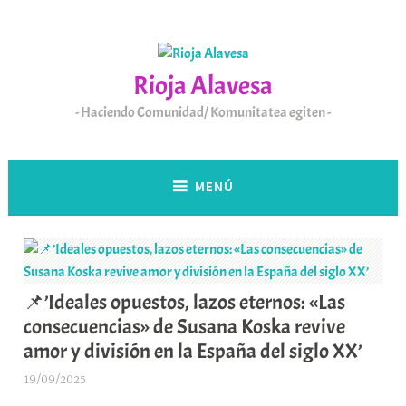
Saltar
al
contenido
Rioja Alavesa
Haciendo Comunidad/ Komunitatea egiten
MENÚ
📌’Ideales opuestos, lazos eternos: «Las
consecuencias» de Susana Koska revive
amor y división en la España del siglo XX’
19/09/2025
A
r