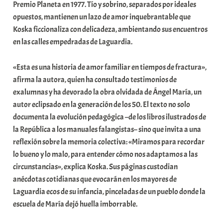
Premio Planeta en 1977. Tío y sobrino, separados por ideales
opuestos, mantienen un lazo de amor inquebrantable que
Koska ficcionaliza con delicadeza, ambientando sus encuentros
en las calles empedradas de Laguardia.
«Esta es una historia de amor familiar en tiempos de fractura»,
afirma la autora, quien ha consultado testimonios de
exalumnas y ha devorado la obra olvidada de Ángel María, un
autor eclipsado en la generación de los 50. El texto no solo
documenta la evolución pedagógica –de los libros ilustrados de
la República a los manuales falangistas– sino que invita a una
reflexión sobre la memoria colectiva: «Miramos para recordar
lo bueno y lo malo, para entender cómo nos adaptamos a las
circunstancias», explica Koska. Sus páginas custodian
anécdotas cotidianas que evocarán en los mayores de
Laguardia ecos de su infancia, pinceladas de un pueblo donde la
escuela de María dejó huella imborrable.