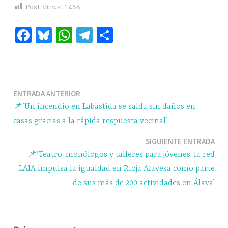
Post Views:
1.468
Fa
Bl
W
Te
C
ce
ue
ha
le
o
bo
sk
ts
gr
m
ok
y
A
a
pa
Navegación
ENTRADA ANTERIOR
pp
m
rti
📌’Un incendio en Labastida se salda sin daños en
r
de
casas gracias a la rápida respuesta vecinal’
entradas
SIGUIENTE ENTRADA
📌’Teatro, monólogos y talleres para jóvenes: la red
LAIA impulsa la igualdad en Rioja Alavesa como parte
de sus más de 200 actividades en Álava’