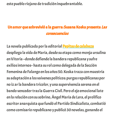
este pueblo riojano de tradición inquebrantable.
a
t
e
a
Un amor que sobrevivió a la guerra: Susana Koska presenta
Las
consecuencias
La novela publicada por la editorial
Pepitas de calabaza
despliega la vida de María, desde su etapa como monja ursulina
en Vitoria –donde defiende la bandera republicana y sufre
exilios internos– hasta su rol como delegada de la Sección
Femenina de Falange en los años 50. Koska traza con maestría
su adaptación a los vaivenes políticos: purgas republicanas por
no iz ar la bandera tricolor, y una supervivencia serena en el
bando vencedor tras la Guerra Civil. Pero el eje emocional late
en la relación con su sobrino, Ángel María de Lera, el prolífico
escritor anarquista que fundó el Partido Sindicalista, combatió
como comisario republicano y publicó 30 novelas, ganando el