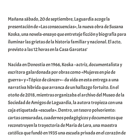
a
b
Mañana sábado, 20 de septiembre, Laguardia acoge la
a
presentación de «Las consecuencias», la nueva obra de Susana
r
Koska, una novela-ensayo que entreteje ficción y biografía para
E
iluminar las grietas de la historia familiar y nacional. El acto,
r
previsto a las 12 horas en la Casa Garcetas’
r
i
Nacida en Donostia en 1966, Koska –actriz, documentalista y
o
escritora galardonada por obras como «Mujeres en pie de
x
guerra» y «Tópico de cáncer»– da vida en esta entrega a una
a
narrativa híbrida que arranca de un hallazgo fortuito. En el
K
otoño de 2018, mientras organizaba el archivo del Museo de la
o
Sociedad de Amigos de Laguardia, la autora tropieza con una
m
caja etiquetada «escuela». Dentro, un tesoro polvoriento:
u
cartas censuradas, cuadernos pedagógicos y documentos que
n
reconstruyen la trayectoria de María de Lera, una maestra
i
católica que fundó en 1935 una escuela privada en el corazón de
t