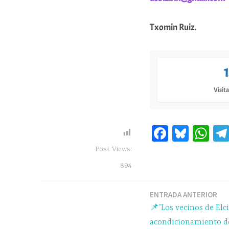
Txomin Ruiz.
Visita
Fa
Bl
W
ce
ue
ha
Post Views:
bo
sk
ts
894
ok
y
A
pp
ENTRADA ANTERIOR
Navegación
📌’Los vecinos de Elc
de
acondicionamiento d