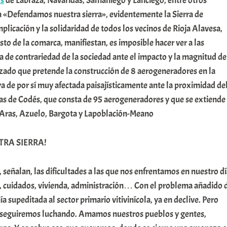
os
de Labraza, Navaridas, Samaniego y Lanciego, entre otros
a «Defendamos nuestra sierra», evidentemente la Sierra de
mplicación y la solidaridad de todos los vecinos de Rioja Alavesa,
esto de la comarca, manifiestan, es imposible hacer ver a las
ra de contrariedad de la sociedad ante el impacto y la magnitud de
ado que pretende la construcción de 8 aerogeneradores en la
ya de por sí muy afectada paisajísticamente ante la proximidad de
nas de Codés, que consta de 95 aerogeneradores y que se extiende
 Aras, Azuelo, Bargota y Lapoblación-Meano
RA SIERRA!
, señalan, las dificultades a las que nos enfrentamos en nuestro d
ón, cuidados, vivienda, administración… Con el problema añadido 
supeditada al sector primario vitivinícola, ya en declive. Pero
y seguiremos luchando. Amamos nuestros pueblos y gentes,