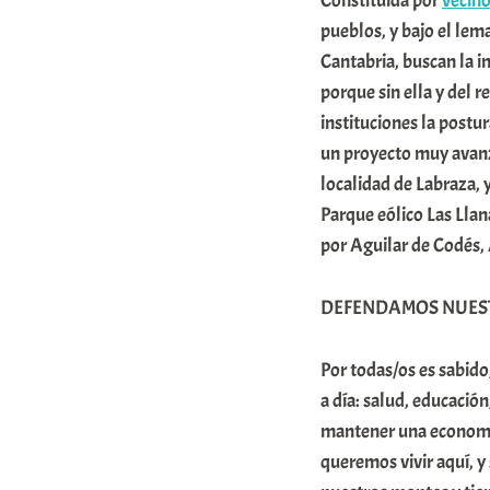
Constituida por
vecin
r
pueblos, y bajo el lem
a
Cantabria, buscan la i
porque sin ella y del r
b
instituciones la postu
a
un proyecto muy avanz
r
localidad de Labraza, 
E
Parque eólico Las Lla
r
por Aguilar de Codés,
r
i
DEFENDAMOS NUEST
o
Por todas/os es sabido
x
a día: salud, educaci
a
mantener una economía 
K
queremos vivir aquí, 
o