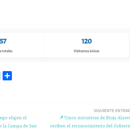
157
120
s totales
Visitantes únicos
Te
C
le
o
gr
m
a
pa
m
rti
SIGUIENTE ENTRA
iego eligen el
📌’Cinco iniciativas de Rioja Alave
r
e la Campa de San
reciben el reconocimiento del Gobier