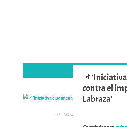
Saltar
al
contenido
📌’Iniciativ
contra el im
Labraza’
15/12/2024
A