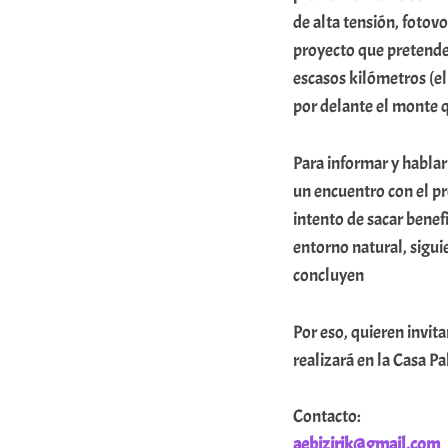
de alta tensión, fotov
proyecto que pretende 
escasos kilómetros (e
por delante el monte q
Para informar y habla
un encuentro con el pr
intento de sacar benef
entorno natural, sigui
concluyen
Por eso, quieren invita
realizará en la Casa P
Contacto:
aebizirik@gmail.com