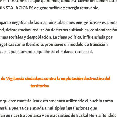
rras. Y es sobre eso que queremos, donde se cierne una amenaza 
OINSTALACIONES de generación de energía renovable.
pacto negativo de las macroinstalaciones energéticas es evidente
ad, deforestación, reducción de tierras cultivables, contaminació
mas sociales y despoblación. La clase política, influenciada por
géticas como Iberdrola, promueve un modelo de transición
 que supuestamente equilibrará el balance ecosocial.
de Vigilancia ciudadana contra la explotación destructiva del
territorio»
e quieren materializar esta amenaza utilizando el pueblo como
erá la puerta de entrada a múltiples instalaciones que
án en nuestra comarca y en otros sitios de Euskal Herria (tendido