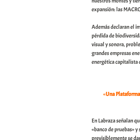
nuestros montes y tie
m
expansión: las MACR
u
Además declaran el im
n
pérdida de biodiversid
i
visual y sonora, proble
t
grandes empresas ener
a
energética capitalista
t
e
a
«
Una
Plataforma 
En Labraza señalan qu
«banco de pruebas» y s
previsiblemente se dar