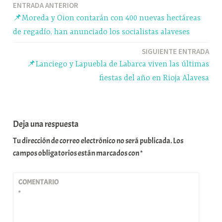
Navegación
ENTRADA ANTERIOR
pp
m
rti
📌Moreda y Oion contarán con 400 nuevas hectáreas
r
de
de regadío, han anunciado los socialistas alaveses
entradas
SIGUIENTE ENTRADA
📌Lanciego y Lapuebla de Labarca viven las últimas
fiestas del año en Rioja Alavesa
Deja una respuesta
Tu dirección de correo electrónico no será publicada.
Los
campos obligatorios están marcados con
*
COMENTARIO
*