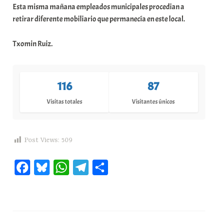
Esta misma mañana empleados municipales procedian a
t
retirar diferente mobiliario que permanecía en este local.
e
a
Txomin Ruiz.
116
87
Visitas totales
Visitantes únicos
Post Views:
509
Fa
Bl
W
Te
C
ce
ue
ha
le
o
bo
sk
ts
gr
m
ok
y
A
a
pa