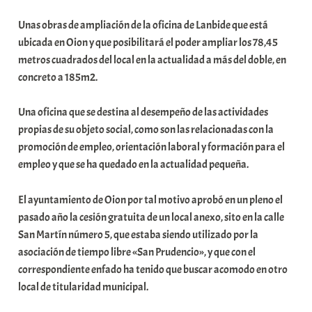
b
Unas obras de ampliación de la oficina de Lanbide que está
a
ubicada en Oion y que posibilitará el poder ampliar los 78,45
r
metros cuadrados del local en la actualidad a más del doble, en
E
concreto a 185m2.
r
r
Una oficina que se destina al desempeño de las actividades
i
propias de su objeto social, como son las relacionadas con la
o
promoción de empleo, orientación laboral y formación para el
x
empleo y que se ha quedado en la actualidad pequeña.
a
K
El ayuntamiento de Oion por tal motivo aprobó en un pleno el
o
pasado año la cesión gratuita de un local anexo, sito en la calle
m
San Martín número 5, que estaba siendo utilizado por la
u
asociación de tiempo libre «San Prudencio», y que con el
n
correspondiente enfado ha tenido que buscar acomodo en otro
i
local de titularidad municipal.
t
a