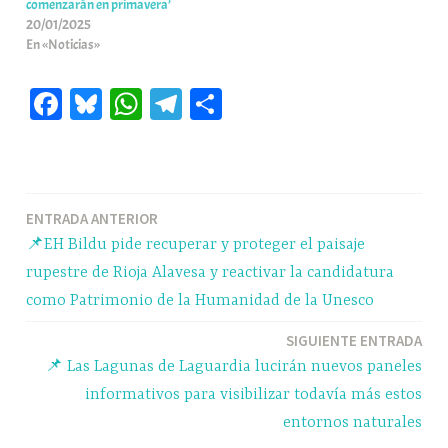
comenzarán en primavera’
20/01/2025
En «Noticias»
Fa
Bl
W
Te
C
ce
ue
ha
le
o
bo
sk
ts
gr
m
ok
y
A
a
pa
Navegación
ENTRADA ANTERIOR
pp
m
rti
📌EH Bildu pide recuperar y proteger el paisaje
r
de
rupestre de Rioja Alavesa y reactivar la candidatura
entradas
como Patrimonio de la Humanidad de la Unesco
SIGUIENTE ENTRADA
📌 Las Lagunas de Laguardia lucirán nuevos paneles
informativos para visibilizar todavía más estos
entornos naturales