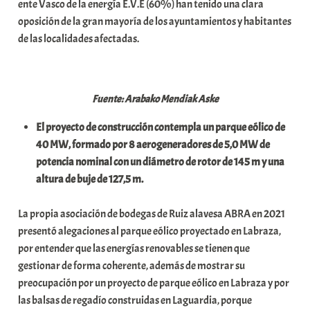
ente Vasco de la energía E.V.E (60%) han tenido una clara
x
oposición de la gran mayoría de los ayuntamientos y habitantes
a
de las localidades afectadas.
K
o
m
u
Fuente: Arabako Mendiak Aske
n
El proyecto de construcción contempla un parque eólico de
i
40 MW, formado por 8 aerogeneradores de 5,0 MW de
t
potencia nominal con un diámetro de rotor de 145 m y una
a
altura de buje de 127,5 m.
t
e
La propia asociación de bodegas de Ruiz alavesa ABRA en 2021
a
presentó alegaciones al parque eólico proyectado en Labraza,
por entender que las energías renovables se tienen que
gestionar de forma coherente, además de mostrar su
preocupación por un proyecto de parque eólico en Labraza y por
las balsas de regadío construidas en Laguardia, porque