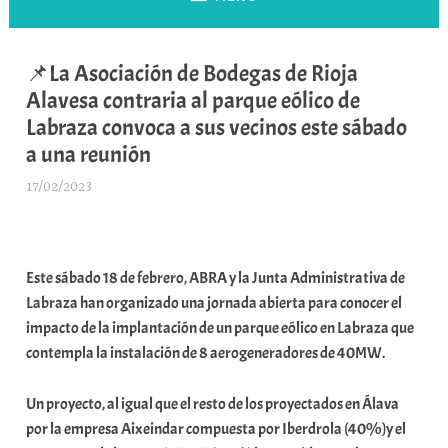
📌La Asociación de Bodegas de Rioja
Alavesa contraria al parque eólico de
Labraza convoca a sus vecinos este sábado
a una reunión
17/02/2023
A
r
a
b
Este sábado 18 de febrero, ABRA y la Junta Administrativa de
a
Labraza han organizado una jornada abierta para conocer el
r
impacto de la implantación de un parque eólico en Labraza que
E
contempla la instalación de 8 aerogeneradores de 40MW.
r
r
Un proyecto, al igual que el resto de los proyectados en Álava
i
por la empresa Aixeindar compuesta por Iberdrola (40%)y el
o