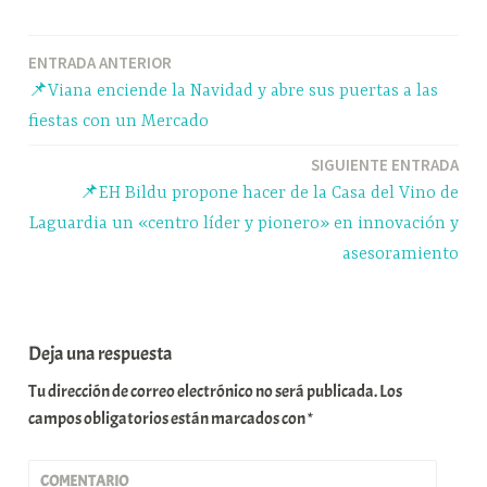
bo
sk
ts
gr
m
ok
y
A
a
pa
Navegación
ENTRADA ANTERIOR
pp
m
rti
📌Viana enciende la Navidad y abre sus puertas a las
r
de
fiestas con un Mercado
entradas
SIGUIENTE ENTRADA
📌EH Bildu propone hacer de la Casa del Vino de
Laguardia un «centro líder y pionero» en innovación y
asesoramiento
Deja una respuesta
Tu dirección de correo electrónico no será publicada.
Los
campos obligatorios están marcados con
*
COMENTARIO