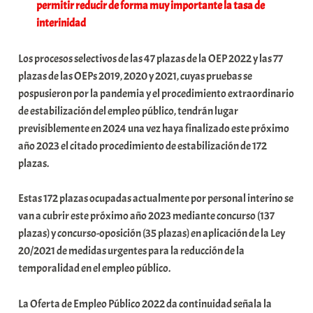
permitir reducir de forma muy importante la tasa de
interinidad
Los procesos selectivos de las 47 plazas de la OEP 2022 y las 77
plazas de las OEPs 2019, 2020 y 2021, cuyas pruebas se
pospusieron por la pandemia y el procedimiento extraordinario
de estabilización del empleo público, tendrán lugar
previsiblemente en 2024 una vez haya finalizado este próximo
año 2023 el citado procedimiento de estabilización de 172
plazas.
Estas 172 plazas ocupadas actualmente por personal interino se
van a cubrir este próximo año 2023 mediante concurso (137
plazas) y concurso-oposición (35 plazas) en aplicación de la Ley
20/2021 de medidas urgentes para la reducción de la
temporalidad en el empleo público.
La Oferta de Empleo Público 2022 da continuidad señala la