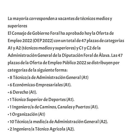
a
b
La mayoría corresponden a vacantes de técnicos medios y
a
superiores
r
El Consejo de Gobierno Foral ha aprobado hoy la Oferta de
E
Empleo 2022 (OEP 2022) con un total de 47 plazas de categorías
r
A1 y A2 (técnicos medios y superiores) y C1 y C2 de la
r
Administración General de la Diputación Foral de Álava. Las 47
i
plazas de la Oferta de Empleo Público 2022 se distribuyen por
o
categorías de la siguiente forma:
x
• 8 Técnico/a de Administración General (A1)
a
• 6 Económicas-Empresariales (A1).
K
• 6 Derecho (A1).
o
• 1 Técnico Superior de Deportes (A1).
m
• 1 Ingeniero/a de Caminos, Canales y Puertos (A1).
u
• 1 Organización (A1)
n
• 10 Técnico/a medio/a de Administración General (A2).
i
• 2 Ingeniero/a Técnico Agrícola (A2).
t