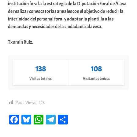
institución foral a la estrategia de la Diputación Foral de Álava
de realizar convocatorias anuales con el objetivo de reducir la
interinidad del personal foral y adaptar la plantilla a las
demandas y necesidades de la ciudadanía alavesa.
Txomin Ruiz.
138
108
Visitas totales
Visitantes únicos
Post Views:
578
Fa
Bl
W
Te
C
ce
ue
ha
le
o