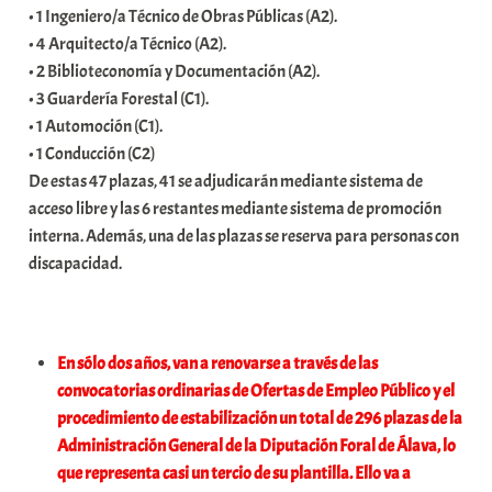
• 1 Ingeniero/a Técnico de Obras Públicas (A2).
a
• 4 Arquitecto/a Técnico (A2).
t
• 2 Biblioteconomía y Documentación (A2).
e
• 3 Guardería Forestal (C1).
a
• 1 Automoción (C1).
• 1 Conducción (C2)
De estas 47 plazas, 41 se adjudicarán mediante sistema de
acceso libre y las 6 restantes mediante sistema de promoción
interna. Además, una de las plazas se reserva para personas con
discapacidad.
En sólo dos años, van a renovarse a través de las
convocatorias ordinarias de Ofertas de Empleo Público y el
procedimiento de estabilización un total de 296 plazas de la
Administración General de la Diputación Foral de Álava, lo
que representa casi un tercio de su plantilla. Ello va a