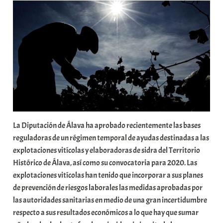
a
b
a
r
E
r
r
i
o
x
La Diputación de Álava ha aprobado recientemente las bases
a
reguladoras de un régimen temporal de ayudas destinadas a las
K
explotaciones vitícolas y elaboradoras de sidra del Territorio
o
Histórico de Álava, así como su convocatoria para 2020. Las
m
explotaciones vitícolas han tenido que incorporar a sus planes
u
de prevención de riesgos laborales las medidas aprobadas por
n
las autoridades sanitarias en medio de una gran incertidumbre
i
respecto a sus resultados económicos a lo que hay que sumar
t