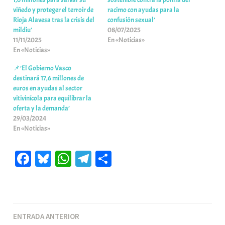
viñedo y proteger el terroir de
racimo con ayudas para la
Rioja Alavesa tras la crisis del
confusión sexual’
mildiu’
08/07/2025
11/11/2025
En «Noticias»
En «Noticias»
📌’El Gobierno Vasco
destinará 17,6 millones de
euros en ayudas al sector
vitivinícola para equilibrar la
oferta y la demanda’
29/03/2024
En «Noticias»
Fa
Bl
W
Te
C
ce
ue
ha
le
o
bo
sk
ts
gr
m
ok
y
A
a
pa
Navegación
ENTRADA ANTERIOR
pp
m
rti