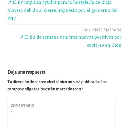
📌El PP impulsa ayudas para la hostelería de Rioja
r
de
Alavesa debido al cierre impuesto por el gobierno del
entradas
PNV
SIGUIENTE ENTRADA
📌El fin de semana deja tres nuevos positivos por
covid-19 en Oion
Deja una respuesta
Tu dirección de correo electrónico no será publicada.
Los
campos obligatorios están marcados con
*
COMENTARIO
*