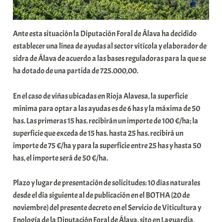
Ante esta situación la Diputación Foral de Álava ha decidido
establecer una línea de ayudas al sector vitícola y elaborador de
sidra de Álava de acuerdo a las bases reguladoras para la que se
ha dotado de una partida de 725.000,00.
En el caso de viñas ubicadas en Rioja Alavesa, la superficie
mínima para optar a las ayudas es de 6 has y la máxima de 50
has. Las primeras 15 has. recibirán un importe de 100 €/ha; la
superficie que exceda de 15 has. hasta 25 has. recibirá un
importe de 75 €/ha y para la superficie entre 25 has y hasta 50
has, el importe será de 50 €/ha.
Plazo y lugar de presentación de solicitudes: 10 días naturales
desde el día siguiente al de publicación en el BOTHA (20 de
noviembre) del presente decreto en el Servicio de Viticultura y
Enología de la Diputación Foral de Álava, sito en Laguardia,