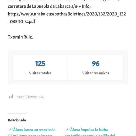
carretera de Lapuebla de Labarca s/n- + Info:
https://www.araba.eus/botha/Boletines/2020/132/2020_132
_03540_C.pdf
Txomin Ruiz.
125
96
Visitas totales
Visitantes únicos
Post Views:
570
Relacionado
📌’Álava lanza un rescate de
📌’Álava impulsa la lucha
1,6 millones para salvar su
sostenible contra la polilla del