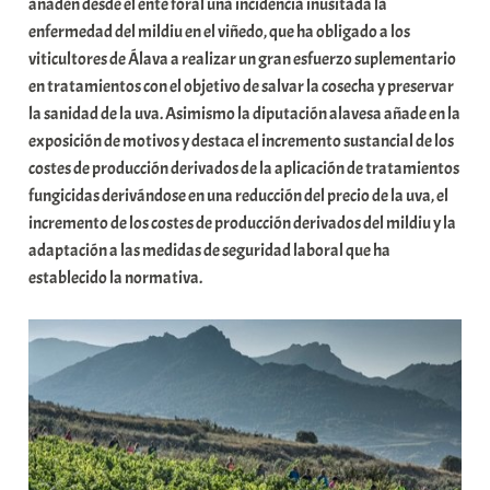
añaden desde el ente foral una incidencia inusitada la
a
enfermedad del mildiu en el viñedo, que ha obligado a los
t
viticultores de Álava a realizar un gran esfuerzo suplementario
e
en tratamientos con el objetivo de salvar la cosecha y preservar
a
la sanidad de la uva. Asimismo la diputación alavesa añade en la
exposición de motivos y destaca el incremento sustancial de los
costes de producción derivados de la aplicación de tratamientos
fungicidas derivándose en una reducción del precio de la uva, el
incremento de los costes de producción derivados del mildiu y la
adaptación a las medidas de seguridad laboral que ha
establecido la normativa.