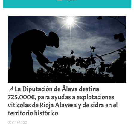
📌La Diputación de Álava destina
725.000€, para ayudas a explotaciones
vitícolas de Rioja Alavesa y de sidra en el
territorio histórico
21/11/2020
A
r