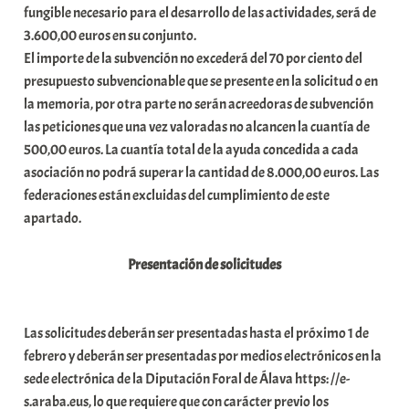
fungible necesario para el desarrollo de las actividades, será de
3.600,00 euros en su conjunto.
El importe de la subvención no excederá del 70 por ciento del
presupuesto subvencionable que se presente en la solicitud o en
la memoria, por otra parte no serán acreedoras de subvención
las peticiones que una vez valoradas no alcancen la cuantía de
500,00 euros. La cuantía total de la ayuda concedida a cada
asociación no podrá superar la cantidad de 8.000,00 euros. Las
federaciones están excluidas del cumplimiento de este
apartado.
Presentación de solicitudes
Las solicitudes deberán ser presentadas hasta el próximo 1 de
febrero y deberán ser presentadas por medios electrónicos en la
sede electrónica de la Diputación Foral de Álava https: //e-
s.araba.eus, lo que requiere que con carácter previo los