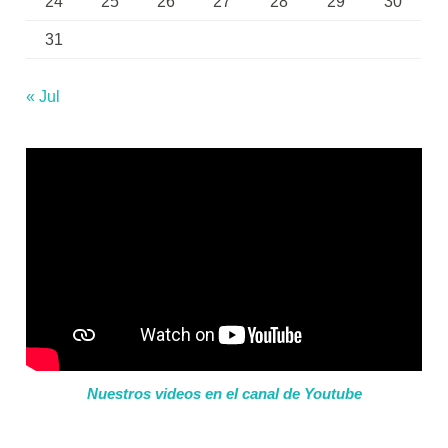
24
25
26
27
28
29
30
31
« Jul
Nuestros videos en el canal de Youtube