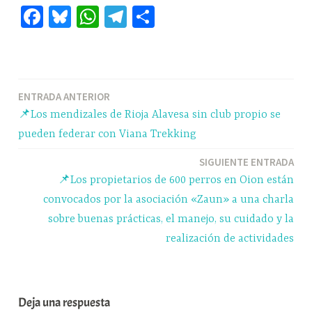
Fa
Bl
W
Te
C
ce
ue
ha
le
o
bo
sk
ts
gr
m
ok
y
A
a
pa
Navegación
ENTRADA ANTERIOR
pp
m
rti
📌Los mendizales de Rioja Alavesa sin club propio se
r
de
pueden federar con Viana Trekking
entradas
SIGUIENTE ENTRADA
📌Los propietarios de 600 perros en Oion están
convocados por la asociación «Zaun» a una charla
sobre buenas prácticas, el manejo, su cuidado y la
realización de actividades
Deja una respuesta