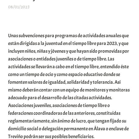
08/01/2023
A
r
a
b
Unas subvenciones para programas de actividades anuales que
a
están dirigidas a la juventud en el tiempo libre para 2023, y que
r
incluyen niños, niñas y jóvenes y que hayan sido promovidas por
E
asociaciones o entidades juveniles o de tiempo libre. Las
r
actividades se llevarán a cabo en el tiempo libre, entendido éste
r
como un tiempo de ocio y como espacio educativo donde se
i
fomenten valores de igualdad, solidaridad y tolerancia. Así
o
mismo deberán contar con un equipo de monitores y monitoras
x
adecuado para el desarrollo de las citadas actividades.
a
Asociaciones juveniles, asociaciones de tiempo libre o
K
federaciones coordinadoras de las anteriores, constituidas
o
reglamentariamente, sin ánimo de lucro, que tengan fijado su
m
domicilio social o delegación permanente en Álava o enclave de
u
Treviño podrán ser sus posibles beneficiarios.
n