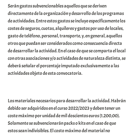
Serán gastos subvencionables aquellos que se deriven
directamente de la organización y desarrollo de los programas
de actividades. Entre estos gastos se incluye específicamente los
costes de seguros, cuotas, alquileres y gastos por uso de locales,
gasto de teléfono, personal, transporte, y, en general, aquellos
otros que puedan ser considerados como consecuencia directa
de desarrollar la actividad. En el caso de que se comparta el local
con otras asociaciones y/o actividades de naturaleza distinta, se
deberá señalar el porcentaje imputado exclusivamente a las
actividades objeto de esta convocatoria.
Los materiales necesarios para desarrollar la actividad. Habrán
debido ser adquiridos en el curso 2022/2023 y deben tener un
coste máximo por unidad de mil doscientos euros (1.200,00).
Solamente se subvencionarán packs o kits en el caso de que
estos sean indivisibles. El costo máximo del material no