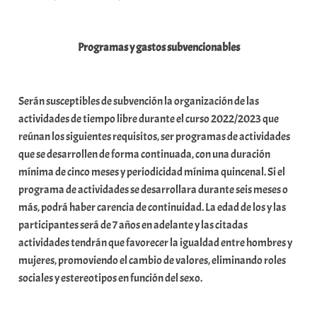
i
t
Programas y gastos subvencionables
a
t
e
Serán susceptibles de subvención la organización de las
a
actividades de tiempo libre durante el curso 2022/2023 que
reúnan los siguientes requisitos, ser programas de actividades
que se desarrollen de forma continuada, con una duración
mínima de cinco meses y periodicidad mínima quincenal. Si el
programa de actividades se desarrollara durante seis meses o
más, podrá haber carencia de continuidad. La edad de los y las
participantes será de 7 años en adelante y las citadas
actividades tendrán que favorecer la igualdad entre hombres y
mujeres, promoviendo el cambio de valores, eliminando roles
sociales y estereotipos en función del sexo.