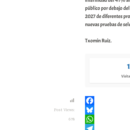
interinidad del 41% al
m
público por debajo del
u
2027 de diferentes pro
nuevas pruebas de sel
n
i
Txomin Ruiz.
t
a
t
e
Visita
a
F
Post Views:
a
B
678
c
l
W