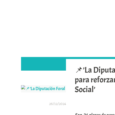
Saltar
al
contenido
📌’La Diput
para reforzar
Social’
26/12/2024
A