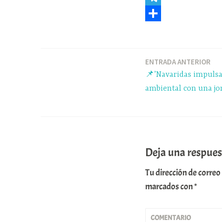
e
u
h
T
b
e
a
e
C
o
s
t
l
o
o
k
s
e
m
ENTRADA ANTERIOR
Navegación
📌’Navaridas impulsa
k
y
A
g
p
de
ambiental con una jor
p
r
a
p
a
r
entradas
m
t
i
Deja una respues
r
Tu dirección de correo
marcados con
*
COMENTARIO