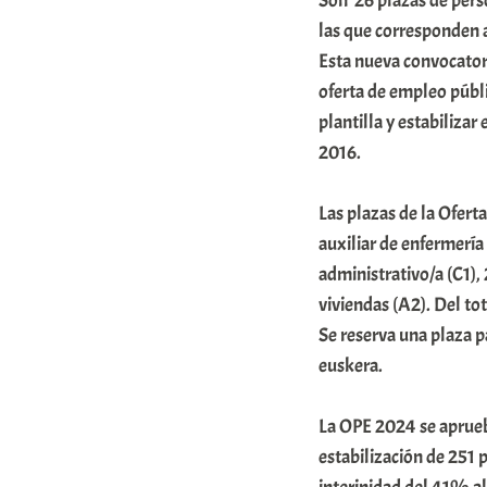
Son 26 plazas de perso
r
las que corresponden a
a
Esta nueva convocatori
oferta de empleo públi
b
plantilla y estabiliza
a
2016.
r
E
Las plazas de la Ofert
r
auxiliar de enfermería 
r
administrativo/a (C1),
i
viviendas (A2). Del tot
Se reserva una plaza p
o
euskera.
x
a
La OPE 2024 se aprueb
K
estabilización de 251 p
o