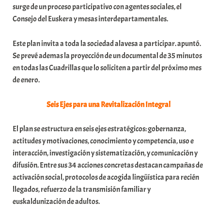
surge de un proceso participativo con agentes sociales, el
Consejo del Euskera y mesas interdepartamentales.
Este plan invita a toda la sociedad alavesa a participar. apuntó.
Se prevé ademas la proyección de un documental de 35 minutos
en todas las Cuadrillas que lo soliciten a partir del próximo mes
de enero.
Seis Ejes para una Revitalización Integral
El plan se estructura en seis ejes estratégicos: gobernanza,
actitudes y motivaciones, conocimiento y competencia, uso e
interacción, investigación y sistematización, y comunicación y
difusión. Entre sus 34 acciones concretas destacan campañas de
activación social, protocolos de acogida lingüística para recién
llegados, refuerzo de la transmisión familiar y
euskaldunización de adultos.