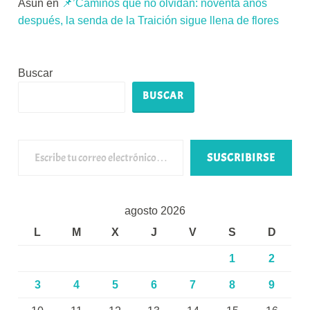
Asun
en
📌’Caminos que no olvidan: noventa años
después, la senda de la Traición sigue llena de flores
Buscar
BUSCAR
Escribe tu correo electrónico…
SUSCRIBIRSE
agosto 2026
L
M
X
J
V
S
D
1
2
3
4
5
6
7
8
9