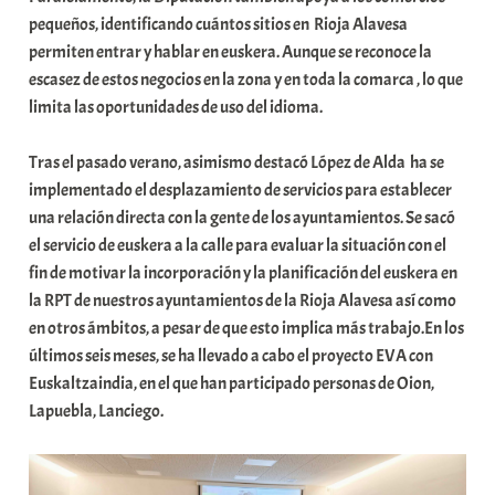
pequeños, identificando cuántos sitios en Rioja Alavesa
permiten entrar y hablar en euskera. Aunque se reconoce la
escasez de estos negocios en la zona y en toda la comarca , lo que
limita las oportunidades de uso del idioma.
Tras el pasado verano, asimismo destacó López de Alda ha se
implementado el desplazamiento de servicios para establecer
una relación directa con la gente de los ayuntamientos. Se sacó
el servicio de euskera a la calle para evaluar la situación con el
fin de motivar la incorporación y la planificación del euskera en
la RPT de nuestros ayuntamientos de la Rioja Alavesa así como
en otros ámbitos, a pesar de que esto implica más trabajo.En los
últimos seis meses, se ha llevado a cabo el proyecto EVA con
Euskaltzaindia, en el que han participado personas de Oion,
Lapuebla, Lanciego.