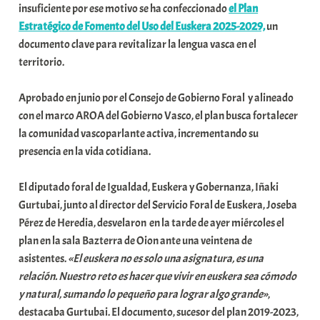
insuficiente por ese motivo se ha confeccionado
el Plan
e
Estratégico de Fomento del Uso del Euskera 2025-2029,
un
a
documento clave para revitalizar la lengua vasca en el
territorio.
Aprobado en junio por el Consejo de Gobierno Foral y alineado
con el marco AROA del Gobierno Vasco, el plan busca fortalecer
la comunidad vascoparlante activa, incrementando su
presencia en la vida cotidiana.
El diputado foral de Igualdad, Euskera y Gobernanza, Iñaki
Gurtubai, junto al director del Servicio Foral de Euskera, Joseba
Pérez de Heredia, desvelaron en la tarde de ayer miércoles el
plan en la sala Bazterra de Oion ante una veintena de
asistentes.
«El euskera no es solo una asignatura, es una
relación. Nuestro reto es hacer que vivir en euskera sea cómodo
y natural, sumando lo pequeño para lograr algo grande»
,
destacaba Gurtubai. El documento, sucesor del plan 2019-2023,