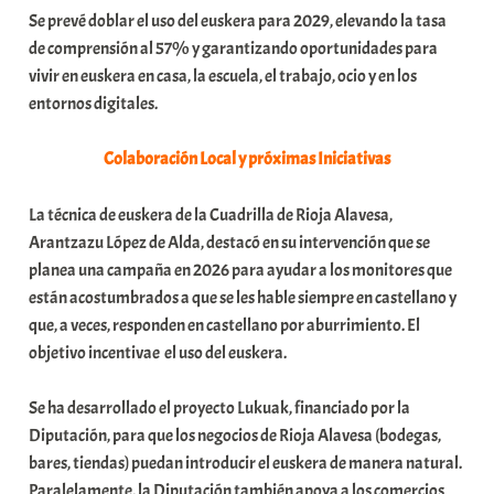
Se prevé doblar el uso del euskera para 2029, elevando la tasa
de comprensión al 57% y garantizando oportunidades para
vivir en euskera en casa, la escuela, el trabajo, ocio y en los
entornos digitales.
Colaboración Local y próximas Iniciativas
La técnica de euskera de la Cuadrilla de Rioja Alavesa,
Arantzazu López de Alda, destacó en su intervención que se
planea una campaña en 2026 para ayudar a los monitores que
están acostumbrados a que se les hable siempre en castellano y
que, a veces, responden en castellano por aburrimiento. El
objetivo incentivae el uso del euskera.
Se ha desarrollado el proyecto Lukuak, financiado por la
Diputación, para que los negocios de Rioja Alavesa (bodegas,
bares, tiendas) puedan introducir el euskera de manera natural.
Paralelamente, la Diputación también apoya a los comercios