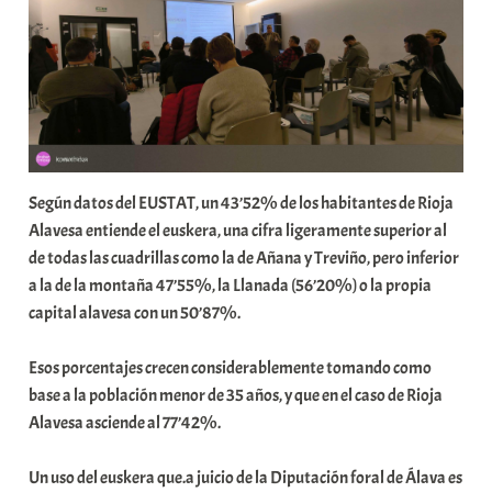
a
r
E
r
r
i
o
Según datos del EUSTAT, un 43’52% de los habitantes de Rioja
x
Alavesa entiende el euskera, una cifra ligeramente superior al
a
de todas las cuadrillas como la de Añana y Treviño, pero inferior
K
a la de la montaña 47’55%, la Llanada (56’20%) o la propia
o
capital alavesa con un 50’87%.
m
u
Esos porcentajes crecen considerablemente tomando como
n
base a la población menor de 35 años, y que en el caso de Rioja
i
Alavesa asciende al 77’42%.
t
a
Un uso del euskera que.a juicio de la Diputación foral de Álava es
t