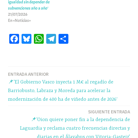
igualdad sin depender de
subvenciones año a año’
21/07/2026
En «Noticias»
Fa
Bl
W
Te
C
ce
ue
ha
le
o
bo
sk
ts
gr
m
ok
y
A
a
pa
Navegación
ENTRADA ANTERIOR
pp
m
rti
📌’El Gobierno Vasco inyecta 1 M€ al regadío de
r
de
Barriobusto, Labraza y Moreda para acelerar la
entradas
modernización de 400 ha de viñedo antes de 2026′
SIGUIENTE ENTRADA
📌’Oion quiere poner fin a la dependencia de
Laguardia y reclama cuatro frecuencias directas y
diarias en el Álavabus con Vitoria-Gasteiz’