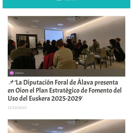
📌’La Diputación Foral de Álava presenta
en Oion el Plan Estratégico de Fomento del
Uso del Euskera 2025-2029′
11/12/2025
A
r
a
b