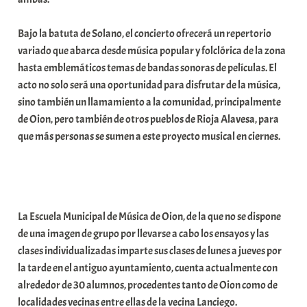
a
Bajo la batuta de Solano, el concierto ofrecerá un repertorio
t
variado que abarca desde música popular y folclórica de la zona
e
hasta emblemáticos temas de bandas sonoras de películas. El
a
acto no solo será una oportunidad para disfrutar de la música,
sino también un llamamiento a la comunidad, principalmente
de Oion, pero también de otros pueblos de Rioja Alavesa, para
que más personas se sumen a este proyecto musical en ciernes.
La Escuela Municipal de Música de Oion, de la que no se dispone
de una imagen de grupo por llevarse a cabo los ensayos y las
clases individualizadas imparte sus clases de lunes a jueves por
la tarde en el antiguo ayuntamiento, cuenta actualmente con
alrededor de 30 alumnos, procedentes tanto de Oion como de
localidades vecinas entre ellas de la vecina Lanciego.