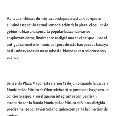
a
b
Aunque sin kiosco de música donde poder actuar, porque se
a
eliminó este con la actual remodelación de la plaza, el equipo de
r
gobierno hizo una consulta popular buscando varios
E
emplazamientos, finalmente se eligió uno en el parque junto al
r
antiguo cementerio municipal, pero de esto han pasado hace ya
r
casi 2 años y todavía no se sabe si el kiosco se va a colocar o no y
i
cuándo.
o
x
a
K
Será en la Plaza Mayor este viernes 13 de junio cuando la Escuela
o
Municipal de Música de Oion celebrará su puesta de largo con un
m
concierto especial en el que sus integrantes compartirán
u
escenario con la Banda Municipal de Música de Viana, dirigida
n
precisamente por Javier Solano, quien comparte la dirección de
i
ambas.
t