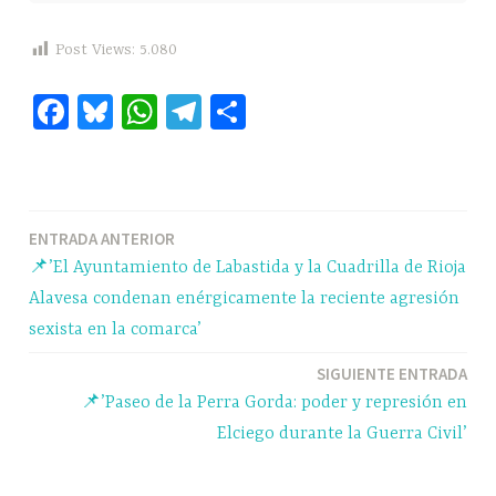
Post Views:
5.080
Fa
Bl
W
Te
C
ce
ue
ha
le
o
bo
sk
ts
gr
m
ok
y
A
a
pa
Navegación
ENTRADA ANTERIOR
pp
m
rti
📌’El Ayuntamiento de Labastida y la Cuadrilla de Rioja
r
de
Alavesa condenan enérgicamente la reciente agresión
entradas
sexista en la comarca’
SIGUIENTE ENTRADA
📌’Paseo de la Perra Gorda: poder y represión en
Elciego durante la Guerra Civil’