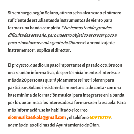
Sin embargo, según Solano, aún no se ha alcanzado el número
suficiente de estudiantes de instrumentos de viento para
formar una banda completa. “
No hemos tenido grandes
dificultades este año, pero nuestro objetivo es crecer poco a
poco e involucrar a más gente de Oion
en el aprendizaje de
instrumentos”, explica el director.
El proyecto, que dio un paso importante el pasado octubre con
una reunión informativa, despertó inicialmente el interés de
más de 20 personas que rápidamente se inscribieron para
participar. Solano insiste en la importancia de contar con una
base mínima de formación musical para integrarse en la banda,
por lo que anima a los interesados a formarse en la escuela. Para
más información, se ha habilitado el correo
oionmusikaeskola@gmail.com
y el teléfono
609 110 179
,
además de las oficinas del Ayuntamiento de Oion.