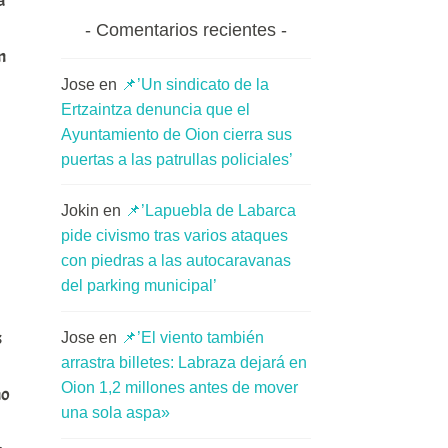
a
Comentarios recientes
n
Jose
en
📌’Un sindicato de la
Ertzaintza denuncia que el
Ayuntamiento de Oion cierra sus
puertas a las patrullas policiales’
Jokin
en
📌’Lapuebla de Labarca
pide civismo tras varios ataques
con piedras a las autocaravanas
del parking municipal’
s
Jose
en
📌’El viento también
arrastra billetes: Labraza dejará en
Oion 1,2 millones antes de mover
mo
una sola aspa»