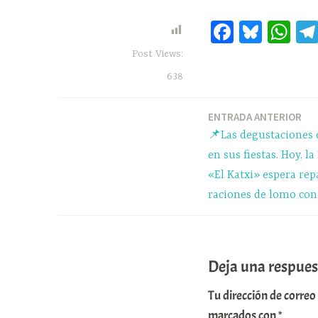
Fa
Bl
W
ce
ue
ha
Post Views:
bo
sk
ts
638
ok
y
A
pp
ENTRADA ANTERIOR
Navegación
📌Las degustaciones 
de
en sus fiestas. Hoy, la
«El Katxi» espera rep
entradas
raciones de lomo con
Deja una respues
Tu dirección de correo
marcados con
*