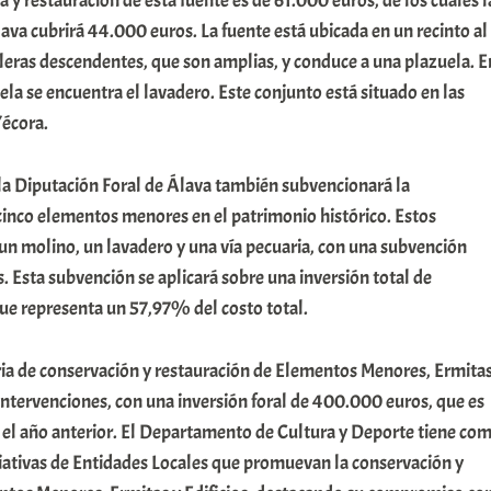
ra y restauración de esta fuente es de 61.000 euros, de los cuales l
ava cubrirá 44.000 euros. La fuente está ubicada en un recinto al
leras descendentes, que son amplias, y conduce a una plazuela. E
ela se encuentra el lavadero. Este conjunto está situado en las
Yécora.
la Diputación Foral de Álava también subvencionará la
cinco elementos menores en el patrimonio histórico. Estos
un molino, un lavadero y una vía pecuaria, con una subvención
. Esta subvención se aplicará sobre una inversión total de
ue representa un 57,97% del costo total.
ria de conservación y restauración de Elementos Menores, Ermita
 intervenciones, con una inversión foral de 400.000 euros, que es
el año anterior. El Departamento de Cultura y Deporte tiene co
ciativas de Entidades Locales que promuevan la conservación y