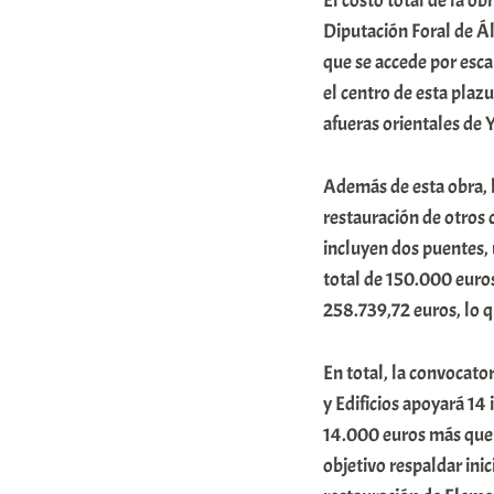
El costo total de la ob
r
Diputación Foral de Ál
a
que se accede por esca
el centro de esta plazu
b
afueras orientales de 
a
r
Además de esta obra, 
E
restauración de otros 
r
incluyen dos puentes, 
r
total de 150.000 euros
i
258.739,72 euros, lo q
o
En total, la convocato
x
y Edificios apoyará 14
a
14.000 euros más que 
K
objetivo respaldar ini
o