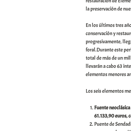
restauración de Eleme
m
la preservación de nue
u
En los últimos tres añ
n
conservación y restau
i
progresivamente, llega
t
foral.Durante este per
a
total de más de un mil
t
llevarán a cabo 63 inte
e
elementos menores an
a
Los seis elementos me
Fuente neoclásica 
61.133,90 euros, 
Puente de Sendadi