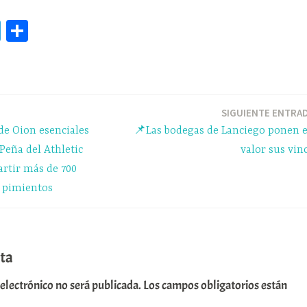
Te
C
le
o
gr
m
a
pa
m
rti
SIGUIENTE ENTRA
de Oion esenciales
📌Las bodegas de Lanciego ponen 
r
 Peña del Athletic
valor sus vin
artir más de 700
 pimientos
ta
 electrónico no será publicada.
Los campos obligatorios están