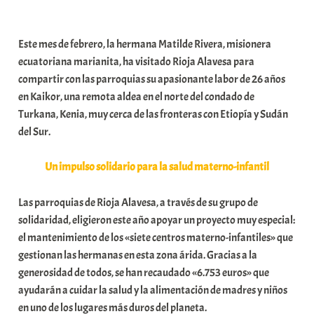
a
b
Este mes de febrero, la hermana Matilde Rivera, misionera
a
ecuatoriana marianita, ha visitado Rioja Alavesa para
r
compartir con las parroquias su apasionante labor de 26 años
E
en Kaikor, una remota aldea en el norte del condado de
r
Turkana, Kenia, muy cerca de las fronteras con Etiopía y Sudán
r
del Sur.
i
o
Un impulso solidario para la salud materno-infantil
x
a
Las parroquias de Rioja Alavesa, a través de su grupo de
K
solidaridad, eligieron este año apoyar un proyecto muy especial:
o
el mantenimiento de los «siete centros materno-infantiles» que
m
gestionan las hermanas en esta zona árida. Gracias a la
u
generosidad de todos, se han recaudado «6.753 euros» que
n
ayudarán a cuidar la salud y la alimentación de madres y niños
i
en uno de los lugares más duros del planeta.
t