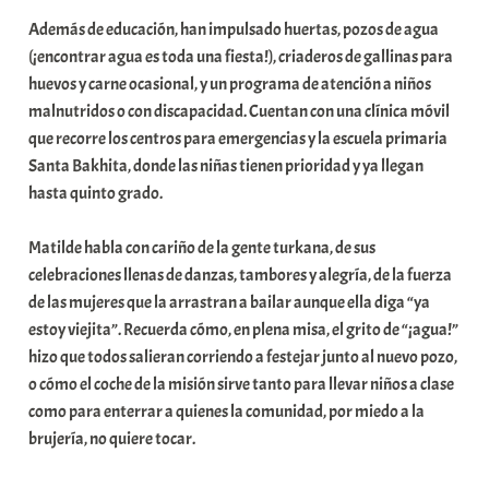
Además de educación, han impulsado huertas, pozos de agua
(¡encontrar agua es toda una fiesta!), criaderos de gallinas para
huevos y carne ocasional, y un programa de atención a niños
malnutridos o con discapacidad. Cuentan con una clínica móvil
que recorre los centros para emergencias y la escuela primaria
Santa Bakhita, donde las niñas tienen prioridad y ya llegan
hasta quinto grado.
Matilde habla con cariño de la gente turkana, de sus
celebraciones llenas de danzas, tambores y alegría, de la fuerza
de las mujeres que la arrastran a bailar aunque ella diga “ya
estoy viejita”. Recuerda cómo, en plena misa, el grito de “¡agua!”
hizo que todos salieran corriendo a festejar junto al nuevo pozo,
o cómo el coche de la misión sirve tanto para llevar niños a clase
como para enterrar a quienes la comunidad, por miedo a la
brujería, no quiere tocar.