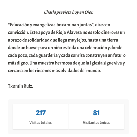
Charla prevista hoy en Oion
“Educación y evangelización caminan juntas”, dice con
convicción. Este apoyo de Rioja Alavesa no es solo dinero: es un
abrazo de solidaridad que llega muy lejos, hasta una tierra
donde un huevo para un niño es toda una celebración y donde
cada pozo, cada guardería y cada sonrisa construyen un futuro
más digno. Una muestra hermosa de que la Iglesia sigue viva y
cercana en los rincones más olvidados del mundo.
Txomin Ruiz.
217
81
Visitas totales
Visitantes únicos