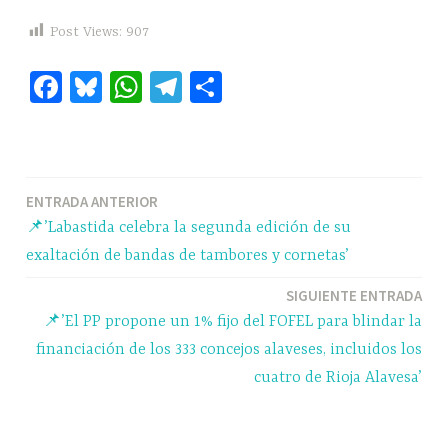
Post Views:
907
Fa
Bl
W
Te
C
ce
ue
ha
le
o
bo
sk
ts
gr
m
ok
y
A
a
pa
Navegación
ENTRADA ANTERIOR
pp
m
rti
📌’Labastida celebra la segunda edición de su
r
de
exaltación de bandas de tambores y cornetas’
entradas
SIGUIENTE ENTRADA
📌’El PP propone un 1% fijo del FOFEL para blindar la
financiación de los 333 concejos alaveses, incluidos los
cuatro de Rioja Alavesa’