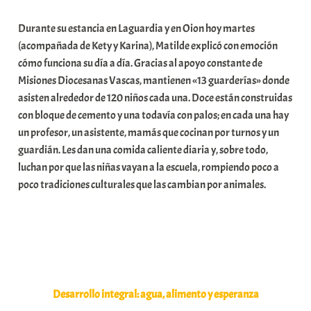
a
Durante su estancia en Laguardia y en Oion hoy martes
t
(acompañada de Kety y Karina), Matilde explicó con emoción
e
cómo funciona su día a día. Gracias al apoyo constante de
a
Misiones Diocesanas Vascas, mantienen «13 guarderías» donde
asisten alrededor de 120 niños cada una. Doce están construidas
con bloque de cemento y una todavía con palos; en cada una hay
un profesor, un asistente, mamás que cocinan por turnos y un
guardián. Les dan una comida caliente diaria y, sobre todo,
luchan por que las niñas vayan a la escuela, rompiendo poco a
poco tradiciones culturales que las cambian por animales.
Desarrollo integral: agua, alimento y esperanza